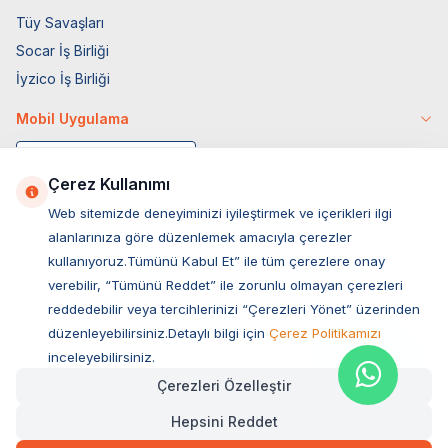
Tüy Savaşları
Socar İş Birliği
İyzico İş Birliği
Mobil Uygulama
Çerez Kullanımı
Web sitemizde deneyiminizi iyileştirmek ve içerikleri ilgi
alanlarınıza göre düzenlemek amacıyla çerezler
kullanıyoruz.Tümünü Kabul Et” ile tüm çerezlere onay
verebilir, “Tümünü Reddet” ile zorunlu olmayan çerezleri
reddedebilir veya tercihlerinizi “Çerezleri Yönet” üzerinden
düzenleyebilirsiniz.Detaylı bilgi için
Çerez Politikamızı
Müşteri Hizmetleri
inceleyebilirsiniz.
Çerezleri Özelleştir
Sıkça Sorulan Sorular
Hepsini Reddet
Adres
2.322,00
TL
Hızlı Teslimat
Ovacık Mah. Hacıoğlu Sok. No:13 Başiskele / KOCAELİ