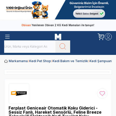
Obivan
Yenilenen Obivan 2 KG Kedi Mamaları ile tanışın!
Markamama
Kedi Pet Shop
Kedi Bakım ve Temizlik
Kedi Şampuanları
Favoriye
Ferplast Geniceair Otomatik Koku Giderici -
Sessiz Fanlı, Hareket Sensörlü, Feline Breeze