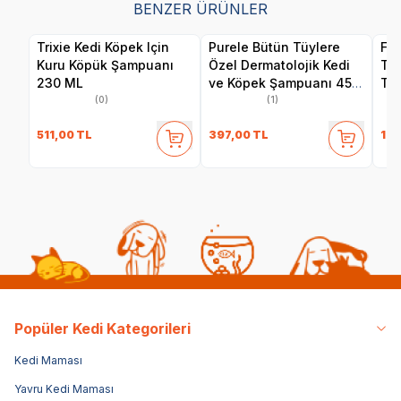
BENZER ÜRÜNLER
Trixie Kedi Köpek Için
Purele Bütün Tüylere
Fer
Kuru Köpük Şampuanı
Özel Dermatolojik Kedi
Tal
230 ML
ve Köpek Şampuanı 450
Tem
ml
ve 
(0)
(1)
511,00
TL
397,00
TL
199
Popüler Kedi Kategorileri
Kedi Maması
Yavru Kedi Maması