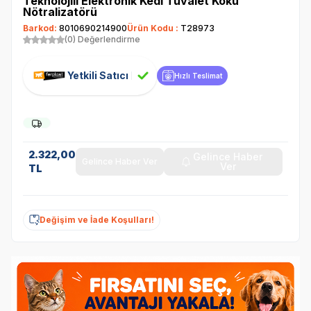
Teknolojili Elektronik Kedi Tuvalet Koku
Nötralizatörü
Barkod:
8010690214900
Ürün Kodu :
T28973
(0) Değerlendirme
Yetkili Satıcı
Hızlı Teslimat
2.322,00
Gelince Haber
Gelince Haber Ver
Ver
TL
Değişim ve İade Koşulları!