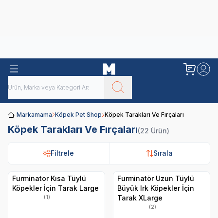
Obivan
Yenilenen Obivan 2 KG Kedi Mamaları ile tanışın!
Markamama
Köpek Pet Shop
Köpek Tarakları Ve Fırçaları
Köpek Tarakları Ve Fırçaları
(22 Ürün)
Filtrele
Filtrele
Sırala
Sırala
Furminator Kısa Tüylü
Furminatör Uzun Tüylü
Köpekler İçin Tarak Large
Büyük Irk Köpekler İçin
Tarak XLarge
(1)
(2)