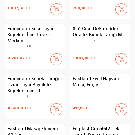
1.087,63
TL
759,00
TL
Furminatör Kısa Tüylü
8in1 Coat DeShredder
Köpekler İçin Tarak -
Orta Irk Köpek Tarağı M​
Medium
(2)
(1)
3.781,67
TL
1.087,00
TL
Furminator Köpek Tarağı -
Eastland Evcil Hayvan
Uzun Tüylü Büyük Irk
Masaj Fırçası
Köpekler için - L
(0)
(0)
4.533,33
TL
411,25
TL
Eastland Masaj Eldiveni
Ferplast Gro 5942 Tek
34 Cm
Taraflı Köpek Tarama