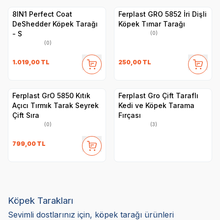
8IN1 Perfect Coat
Ferplast GRO 5852 İri Dişli
DeShedder Köpek Tarağı
Köpek Tımar Tarağı
- S
(0)
(0)
1.019,00
TL
250,00
TL
Ferplast GrO 5850 Kıtık
Ferplast Gro Çift Taraflı
Açıcı Tırmık Tarak Seyrek
Kedi ve Köpek Tarama
Çift Sıra
Fırçası
(0)
(3)
799,00
TL
Köpek Tarakları
Sevimli dostlarınız için, köpek tarağı ürünleri