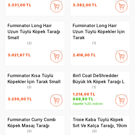
3.331,00
TL
3.382,00
TL
Furminator Long Hair
Furminator Long Hair
Uzun Tüylü Köpek Tarağı
Uzun Tüylü Köpekler İçin
Small
Tarak
(2)
(1)
3.021,67
TL
2.416,00
TL
Furminator Kısa Tüylü
8in1 Coat DeShredder
Köpekler İçin Tarak Small
Büyük Irk Köpek Tarağı L
(3)
(1)
1.214,00
TL
3.230,00
TL
849,80
TL
Sepette %30 indirim
Furminator Curry Comb
Trixie Kaba Tüylü Köpek
Köpek Masaj Tarağı
Sırt Ve Kalça Tarağı, 19cm
(0)
(0)