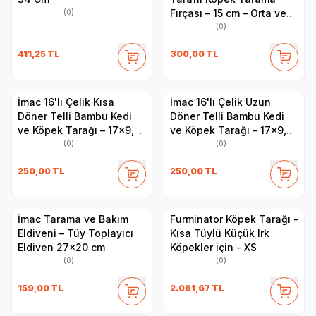
Fırçası – 15 cm – Orta ve
(0)
Uzun Tüylü Evcil
(0)
Hayvanlar İçin, Kauçuk
411,25
TL
300,00
TL
Saplı, Dayanıklı Tasarım
İmac 16'lı Çelik Kısa
İmac 16'lı Çelik Uzun
Döner Telli Bambu Kedi
Döner Telli Bambu Kedi
ve Köpek Tarağı – 17x9,7
ve Köpek Tarağı – 17x9,7
cm
cm
(0)
(0)
250,00
TL
250,00
TL
İmac Tarama ve Bakım
Furminator Köpek Tarağı -
Eldiveni – Tüy Toplayıcı
Kısa Tüylü Küçük Irk
Eldiven 27x20 cm
Köpekler için - XS
(0)
(0)
159,00
TL
2.081,67
TL