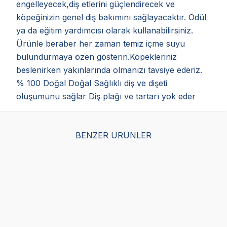
engelleyecek,diş etlerini güçlendirecek ve
köpeğinizin genel diş bakımını sağlayacaktır. Ödül
ya da eğitim yardımcısı olarak kullanabilirsiniz.
Ürünle beraber her zaman temiz içme suyu
bulundurmaya özen gösterin.Köpekleriniz
beslenirken yakınlarında olmanızı tavsiye ederiz.
% 100 Doğal Doğal Sağlıklı diş ve dişeti
oluşumunu sağlar Diş plağı ve tartarı yok eder
BENZER ÜRÜNLER
Obivan Munchy Çubuk
Delibon Kemik Doğal
Del
12 Cm 9 Gr 100 Adet
Köpek Çiğneme Ödülü
Kö
7cm 4 Adet - Beyaz
7cm
(11)
(0)
159,00
TL
159
499,00
TL
127,20
TL
127
Sepette %20 indirim
Sepe