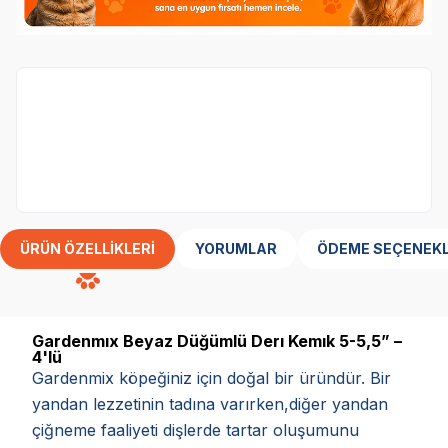
Garden Mix Markasına özel 3 al 2 öde
kampanyası
ÜRÜN ÖZELLIKLERI
YORUMLAR
ÖDEME SEÇENEKL
Gardenmıx Beyaz Düğümlü Derı Kemık 5-5,5” –
4'lü
Gardenmix köpeğiniz için doğal bir üründür. Bir
yandan lezzetinin tadına varırken,diğer yandan
çiğneme faaliyeti dişlerde tartar oluşumunu