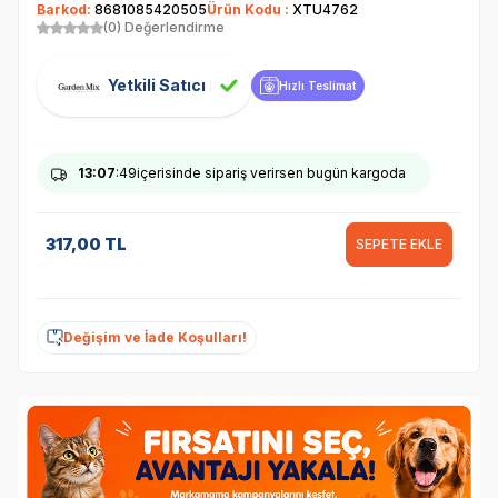
Barkod:
8681085420505
Ürün Kodu :
XTU4762
(0) Değerlendirme
Yetkili Satıcı
Hızlı Teslimat
13
:07
:49
içerisinde sipariş verirsen bugün kargoda
317,00
TL
SEPETE EKLE
Değişim ve İade Koşulları!