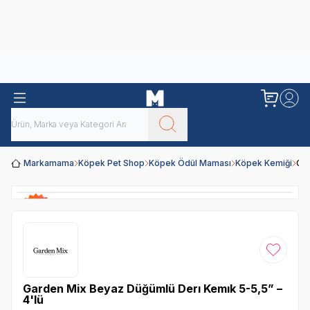
Obivan
Yenilenen Obivan 2 KG Kedi Mamaları ile tanışın!
Markamama
Köpek Pet Shop
Köpek Ödül Maması
Köpek Kemiği
Gar
Favoriye
Garden Mix Beyaz Düğümlü Derı Kemık 5-5,5” –
4'lü