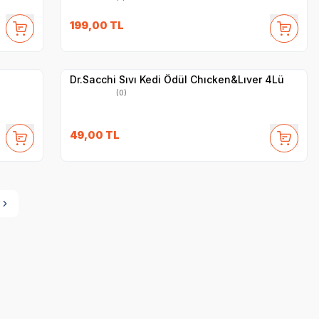
SKT
1.10.2027
199,00
TL
Yetkili
Satıcı
Hızlı Teslimat
Dr.Sacchi Sıvı Kedi Ödül Chıcken&Lıver 4Lü
(0)
49,00
TL