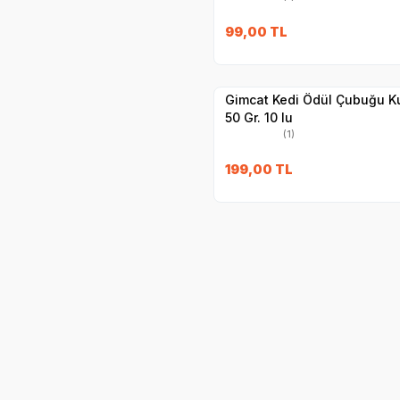
99,00
TL
Yetkili
Satıcı
Hızlı Teslimat
Gimcat Kedi Ödül Çubuğu Ku
50 Gr. 10 lu
(1)
199,00
TL