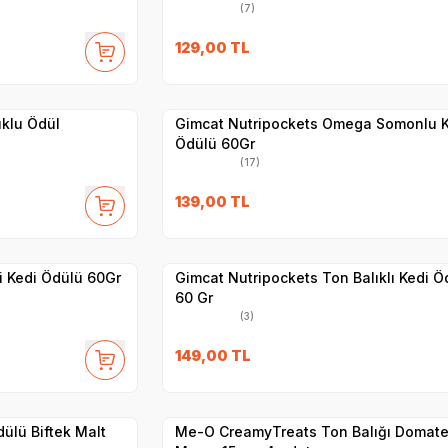
(7)
6
SKT
1.05.2027
129,00
TL
Yetkili
Satıcı
Hızlı Teslimat
uklu Ödül
Gimcat Nutripockets Omega Somonlu K
Ödülü 60Gr
(17)
7
SKT
1.05.2027
139,00
TL
Yetkili
Satıcı
Hızlı Teslimat
i Kedi Ödülü 60Gr
Gimcat Nutripockets Ton Balıklı Kedi Ö
60 Gr
(3)
7
SKT
1.10.2026
149,00
TL
Yetkili
Satıcı
Hızlı Teslimat
ülü Biftek Malt
Me-O CreamyTreats Ton Balığı Domates