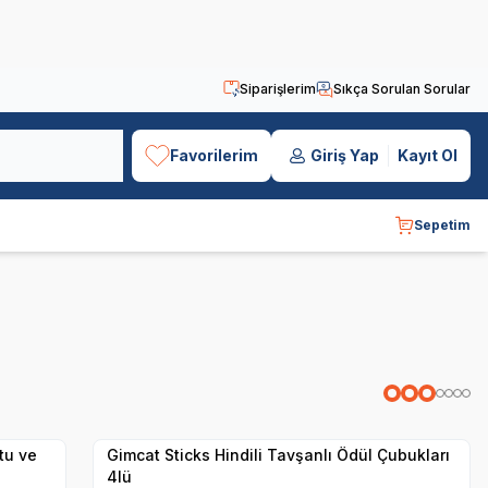
Siparişlerim
Sıkça Sorulan Sorular
Favorilerim
Giriş Yap
Kayıt Ol
Sepetim
SKT
1.08.2026
Yetkili
Satıcı
Hızlı Teslimat
tu ve
Gimcat Sticks Hindili Tavşanlı Ödül Çubukları
4lü