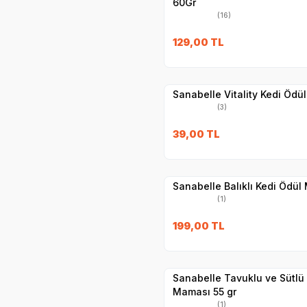
60Gr
(16)
SKT
28.04.20
129,00
TL
Yetkili
Satıcı
Hızlı Teslimat
Sanabelle Vitality Kedi Öd
(3)
SKT
15.03.202
39,00
TL
Yetkili
Satıcı
Hızlı Teslimat
Sanabelle Balıklı Kedi Ödü
(1)
SKT
23.03.20
199,00
TL
Yetkili
Satıcı
Hızlı Teslimat
Sanabelle Tavuklu ve Sütlü
Maması 55 gr
(1)