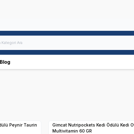
Blog
SKT
1.05.2027
Yetkili
Satıcı
Hızlı Teslimat
dülü Peynir Taurin
Gimcat Nutripockets Kedi Ödülü Kedi O
Multivitamin 60 GR