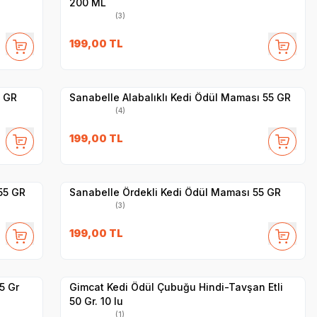
200 ML
(3)
SKT
1.01.2027
199,00
TL
Yetkili
Satıcı
Hızlı Teslimat
0 GR
Sanabelle Alabalıklı Kedi Ödül Maması 55 GR
(4)
SKT
04.03.2027
199,00
TL
Yetkili
Satıcı
Hızlı Teslimat
55 GR
Sanabelle Ördekli Kedi Ödül Maması 55 GR
(3)
SKT
1.12.2026
199,00
TL
Yetkili
Satıcı
Hızlı Teslimat
5 Gr
Gimcat Kedi Ödül Çubuğu Hindi-Tavşan Etli
50 Gr. 10 lu
(1)