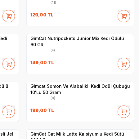
(11)
SKT
1.04.2027
129,00
TL
Yetkili
Satıcı
Hızlı Teslimat
edi
GimCat Nutripockets Junior Mix Kedi Ödülü
60 GR
(4)
149,00
TL
Yetkili
Satıcı
Hızlı Teslimat
dülü
Gimcat Somon Ve Alabalıklı Kedi Ödül Çubuğu
10'Lu 50 Gram
(0)
SKT
1.08.2026
199,00
TL
Yetkili
Satıcı
Hızlı Teslimat
li Jel
GimCat Cat Milk Latte Kalsiyumlu Kedi Sütü