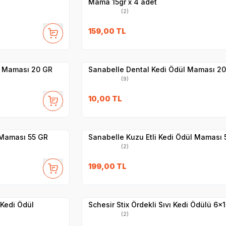
Mama 15gr x 4 adet
(2)
27
SKT
01.03.2027
159,00
TL
Yetkili
Satıcı
Hızlı Teslimat
ül Maması 20 GR
Sanabelle Dental Kedi Ödül Maması 2
(9)
7
SKT
1.04.2027
10,00
TL
Yetkili
Satıcı
Hızlı Teslimat
l Maması 55 GR
Sanabelle Kuzu Etli Kedi Ödül Maması 
(2)
27
SKT
01.09.2027
199,00
TL
Yetkili
Satıcı
Hızlı Teslimat
 Kedi Ödül
Schesir Stix Ördekli Sıvı Kedi Ödülü 6x1
(2)