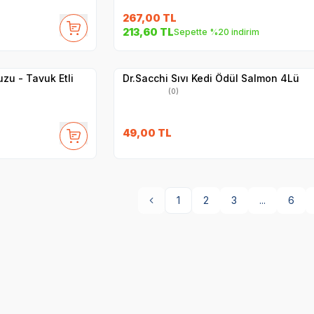
267,00
TL
SKT
1.10.2027
213,60
TL
Sepette %20 indirim
Yetkili
Satıcı
Hızlı Teslimat
zu - Tavuk Etli
Dr.Sacchi Sıvı Kedi Ödül Salmon 4Lü
(0)
49,00
TL
1
2
3
...
6