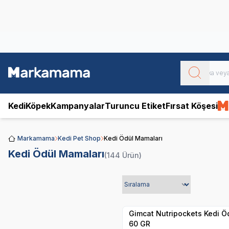
Obivan
Yenilenen Obivan 2 KG Kedi Mamaları ile tanışın!
Kedi
Köpek
Kampanyalar
Turuncu Etiket
Fırsat Köşesi
Markamama
Kedi Pet Shop
Kedi Ödül Mamaları
Kedi Ödül Mamaları
(144 Ürün)
SKT
1.05.2027
Yetkili
Satıcı
Hızlı Teslimat
Gimcat Nutripockets Kedi Ö
60 GR