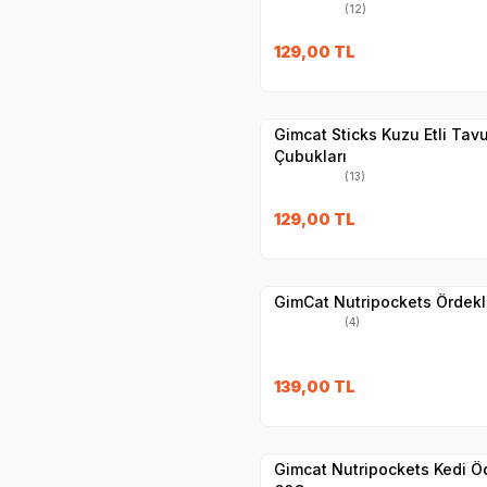
(12)
SKT
16.07.202
129,00
TL
Yetkili
Satıcı
Hızlı Teslimat
Gimcat Sticks Kuzu Etli Tav
Çubukları
(13)
SKT
01.04.202
129,00
TL
Yetkili
Satıcı
Hızlı Teslimat
GimCat Nutripockets Ördekl
(4)
SKT
01.08.202
139,00
TL
Yetkili
Satıcı
Hızlı Teslimat
Gimcat Nutripockets Kedi Öd