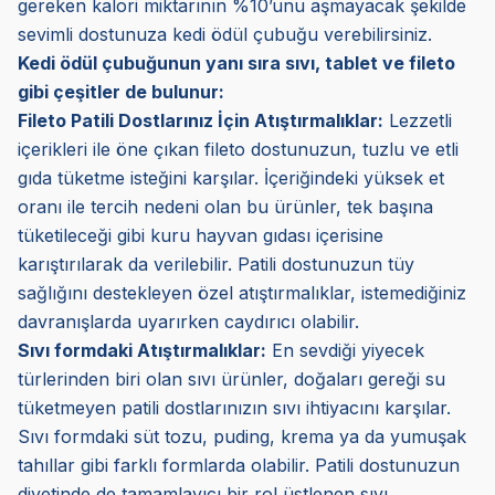
gereken kalori miktarının %10’unu aşmayacak şekilde
sevimli dostunuza kedi ödül çubuğu verebilirsiniz.
Kedi ödül çubuğunun yanı sıra sıvı, tablet ve fileto
gibi çeşitler de bulunur:
Fileto Patili Dostlarınız İçin Atıştırmalıklar:
Lezzetli
içerikleri ile öne çıkan fileto dostunuzun, tuzlu ve etli
gıda tüketme isteğini karşılar. İçeriğindeki yüksek et
oranı ile tercih nedeni olan bu ürünler, tek başına
tüketileceği gibi kuru hayvan gıdası içerisine
karıştırılarak da verilebilir. Patili dostunuzun tüy
sağlığını destekleyen özel atıştırmalıklar, istemediğiniz
davranışlarda uyarırken caydırıcı olabilir.
Sıvı formdaki Atıştırmalıklar:
En sevdiği yiyecek
türlerinden biri olan sıvı ürünler, doğaları gereği su
tüketmeyen patili dostlarınızın sıvı ihtiyacını karşılar.
Sıvı formdaki süt tozu, puding, krema ya da yumuşak
tahıllar gibi farklı formlarda olabilir. Patili dostunuzun
diyetinde de tamamlayıcı bir rol üstlenen sıvı