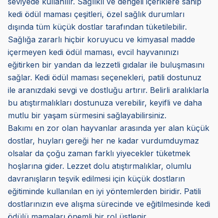
seviyede kullanılır. Sağlıklı ve dengeli içeriklere sahip
kedi ödül maması çeşitleri, özel sağlık durumları
dışında tüm küçük dostlar tarafından tüketilebilir.
Sağlığa zararlı hiçbir koruyucu ve kimyasal madde
içermeyen kedi ödül maması, evcil hayvanınızı
eğitirken bir yandan da lezzetli gıdalar ile buluşmasını
sağlar. Kedi ödül maması seçenekleri, patili dostunuz
ile aranızdaki sevgi ve dostluğu artırır. Belirli aralıklarla
bu atıştırmalıkları dostunuza verebilir, keyifli ve daha
mutlu bir yaşam sürmesini sağlayabilirsiniz.
Bakımı en zor olan hayvanlar arasında yer alan küçük
dostlar, huyları gereği her ne kadar vurdumduymaz
olsalar da çoğu zaman farklı yiyecekler tüketmek
hoşlarına gider. Lezzet dolu atıştırmalıklar, olumlu
davranışların teşvik edilmesi için küçük dostların
eğitiminde kullanılan en iyi yöntemlerden biridir. Patili
dostlarınızın eve alışma sürecinde ve eğitilmesinde kedi
ödülü mamaları önemli bir rol üstlenir.