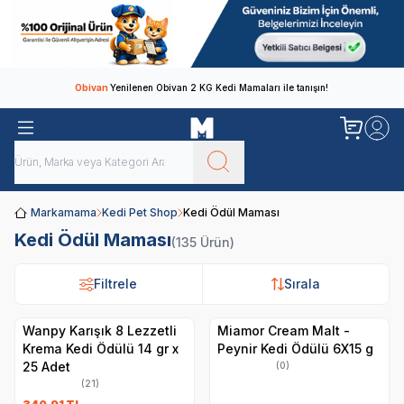
Obivan
Yenilenen Obivan 2 KG Kedi Mamaları ile tanışın!
Markamama
Kedi Pet Shop
Kedi Ödül Maması
Kedi Ödül Maması
(135 Ürün)
Filtrele
Filtrele
Sırala
Sırala
Wanpy Karışık 8 Lezzetli
Miamor Cream Malt -
Krema Kedi Ödülü 14 gr x
Peynir Kedi Ödülü 6X15 g
25 Adet
(0)
(21)