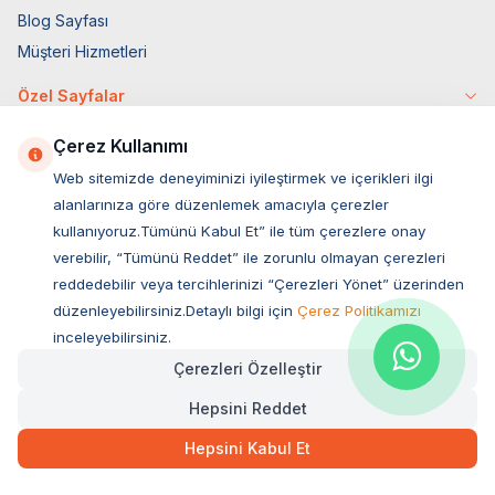
Blog Sayfası
Müşteri Hizmetleri
Özel Sayfalar
4 Ekim Özel
Çerez Kullanımı
Markalar
Web sitemizde deneyiminizi iyileştirmek ve içerikleri ilgi
Tüy Savaşları
alanlarınıza göre düzenlemek amacıyla çerezler
Socar İş Birliği
kullanıyoruz.Tümünü Kabul Et” ile tüm çerezlere onay
verebilir, “Tümünü Reddet” ile zorunlu olmayan çerezleri
İyzico İş Birliği
reddedebilir veya tercihlerinizi “Çerezleri Yönet” üzerinden
Mobil Uygulama
düzenleyebilirsiniz.Detaylı bilgi için
Çerez Politikamızı
inceleyebilirsiniz.
Çerezleri Özelleştir
Hepsini Reddet
Hepsini Kabul Et