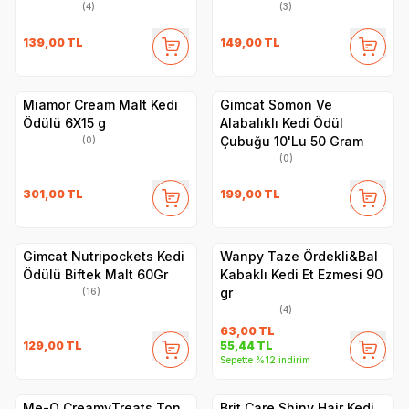
(4)
(3)
139,00
TL
149,00
TL
Miamor Cream Malt Kedi
Gimcat Somon Ve
Ödülü 6X15 g
Alabalıklı Kedi Ödül
Çubuğu 10'Lu 50 Gram
(0)
(0)
301,00
TL
199,00
TL
Gimcat Nutripockets Kedi
Wanpy Taze Ördekli&Bal
Ödülü Biftek Malt 60Gr
Kabaklı Kedi Et Ezmesi 90
gr
(16)
(4)
63,00
TL
129,00
TL
55,44
TL
Sepette %12 indirim
Me-O CreamyTreats Ton
Brit Care Shiny Hair Kedi