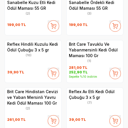
Sanabelle Kuzu Etli Kedi
Sanabelle Ördekli Kedi
Ödül Maması 55 GR
Ödül Maması 55 GR
(2)
(3)
199,00
TL
199,00
TL
Reflex Hindili Kuzulu Kedi
Brit Care Tavuklu Ve
Ödül Çubuğu 3 x 5 gr
Yabanmersinli Kedi Ödül
Maması 100 Gr
(10)
(1)
281,00
TL
39,90
TL
252,90
TL
Sepette %10 indirim
Brit Care Hindistan Cevizi
Reflex Av Etli Kedi Ödül
ve Yaban Mersinli Yavru
Çubuğu 3 x 5 gr
Kedi Ödül Maması 100 Gr
(7)
(2)
261,00
TL
39,00
TL