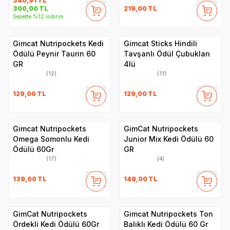
340,91
TL
219,00
TL
300,00
TL
Sepette %12 indirim
Gimcat Nutripockets Kedi
Gimcat Sticks Hindili
Ödülü Peynir Taurin 60
Tavşanlı Ödül Çubukları
GR
4lü
(12)
(11)
129,00
TL
129,00
TL
Gimcat Nutripockets
GimCat Nutripockets
Omega Somonlu Kedi
Junior Mix Kedi Ödülü 60
Ödülü 60Gr
GR
(17)
(4)
139,00
TL
149,00
TL
GimCat Nutripockets
Gimcat Nutripockets Ton
Ördekli Kedi Ödülü 60Gr
Balıklı Kedi Ödülü 60 Gr