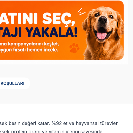
 KOŞULLARI
ek besin değeri katar. %92 et ve hayvansal türevler
ksek protein oranı ve vitamin içeriği sayesinde