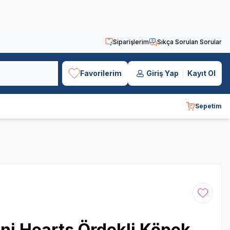
Siparişlerim
Sıkça Sorulan Sorular
Favorilerim
Giriş Yap
Kayıt Ol
Sepetim
Favoriye
ni Hearts Ördekli Köpek