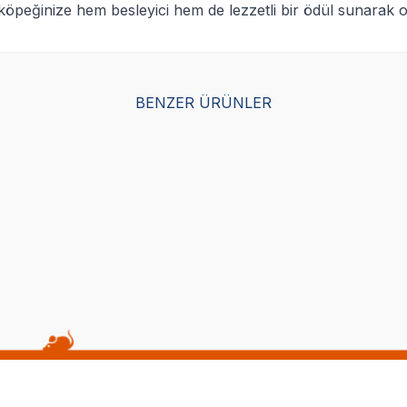
köpeğinize hem besleyici hem de lezzetli bir ödül sunarak 
BENZER ÜRÜNLER
Yetkili
Yetkili
Satıcı
Satıcı
hts Pro Dental Diş Sağlığı İçin
8 in 1 Pro Dental Diş Sağlığı İ
Kemiği L
Ödül Kemiği XS - 7 Adet
(0)
341,00
TL