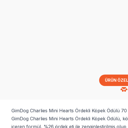
ÜRÜN ÖZEL
GimDog Charlies Mini Hearts Ördekli Köpek Ödülü 70
GimDog Charlies Mini Hearts Ördekli Köpek Ödülü, kö
içeren formül, %26 ördek eti ile zenginleştirilmiş olup