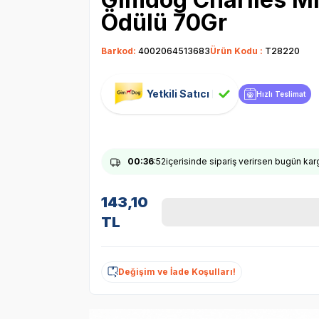
Ödülü 70Gr
Barkod:
4002064513683
Ürün Kodu :
T28220
Yetkili Satıcı
Hızlı Teslimat
00
:36
:51
içerisinde sipariş verirsen bugün ka
143,10
TL
Değişim ve İade Koşulları!