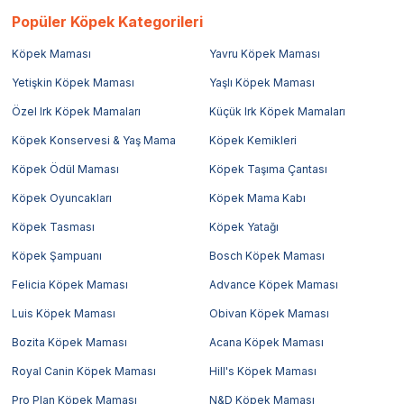
Popüler Köpek Kategorileri
Köpek Maması
Yavru Köpek Maması
Yetişkin Köpek Maması
Yaşlı Köpek Maması
Özel Irk Köpek Mamaları
Küçük Irk Köpek Mamaları
Köpek Konservesi & Yaş Mama
Köpek Kemikleri
Köpek Ödül Maması
Köpek Taşıma Çantası
Köpek Oyuncakları
Köpek Mama Kabı
Köpek Tasması
Köpek Yatağı
Köpek Şampuanı
Bosch Köpek Maması
Felicia Köpek Maması
Advance Köpek Maması
Luis Köpek Maması
Obivan Köpek Maması
Bozita Köpek Maması
Acana Köpek Maması
Royal Canin Köpek Maması
Hill's Köpek Maması
Pro Plan Köpek Maması
N&D Köpek Maması