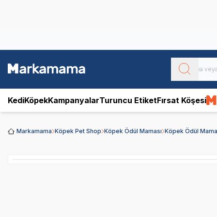
Obivan
Yenilenen Obivan 2 KG Kedi Mamaları ile tanışın!
Kedi
Köpek
Kampanyalar
Turuncu Etiket
Fırsat Köşesi
Markamama
Köpek Pet Shop
Köpek Ödül Maması
Köpek Ödül Mamal