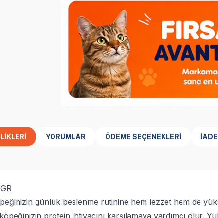
LIKLERI
YORUMLAR
ÖDEME SEÇENEKLERI
İADE
 GR
peğinizin günlük beslenme rutinine hem lezzet hem de yüks
 köpeğinizin protein ihtiyacını karşılamaya yardımcı olur. Yü