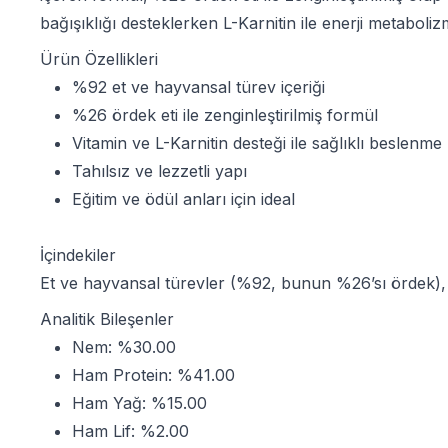
bağışıklığı desteklerken L-Karnitin ile enerji metabolizm
Ürün Özellikleri
%92 et ve hayvansal türev içeriği
%26 ördek eti ile zenginleştirilmiş formül
Vitamin ve L-Karnitin desteği ile sağlıklı beslenme
Tahılsız ve lezzetli yapı
Eğitim ve ödül anları için ideal
İçindekiler
Et ve hayvansal türevler (%92, bunun %26’sı ördek),
Analitik Bileşenler
Nem: %30.00
Ham Protein: %41.00
Ham Yağ: %15.00
Ham Lif: %2.00