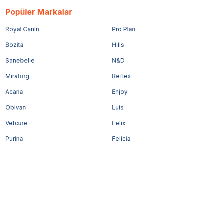
Popüler Markalar
Royal Canin
Pro Plan
Bozita
Hills
Sanebelle
N&D
Miratorg
Reflex
Acana
Enjoy
Obivan
Luis
Vetcure
Felix
Purina
Felicia