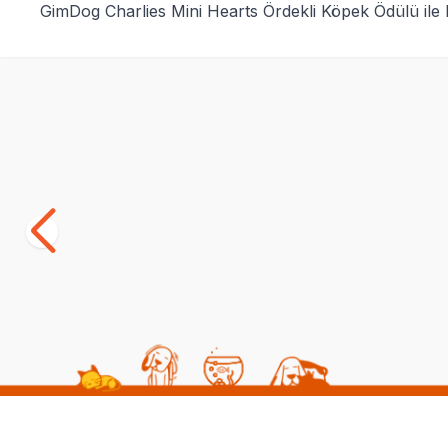
GimDog Charlies Mini Hearts Ördekli Köpek Ödülü ile 
SKT
01.03.2027
Yetkili
Satıcı
Bozita Meaty Bites Tahılsız Reindeer Ren
8 in 1 Delig
Geyiği Etli ve Ördekli Köpek Ödül Maması
Köpek Ödül 
70 gr
(4)
(0)
259,00
TL
341,00
TL