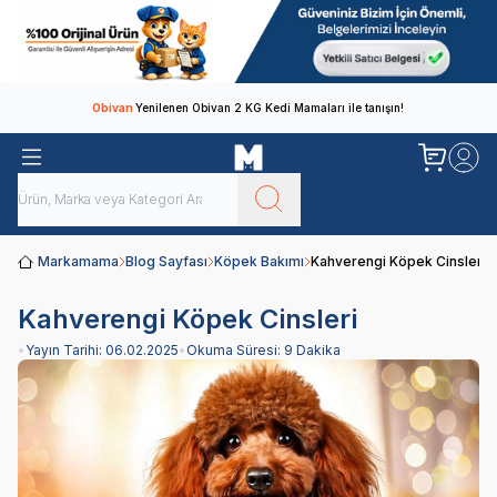
Obivan
Yenilenen Obivan 2 KG Kedi Mamaları ile tanışın!
Markamama
Blog Sayfası
Köpek Bakımı
Kahverengi Köpek Cinsleri
Kahverengi Köpek Cinsleri
•
Yayın Tarihi:
06.02.2025
•
Okuma Süresi:
9 Dakika