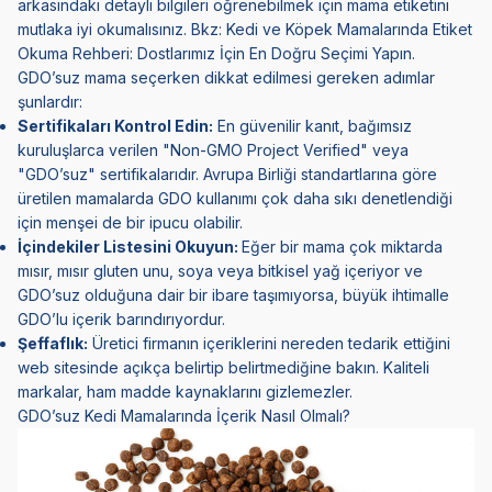
arkasındaki detaylı bilgileri öğrenebilmek için mama etiketini
mutlaka iyi okumalısınız. Bkz:
Kedi ve Köpek Mamalarında Etiket
Okuma Rehberi: Dostlarımız İçin En Doğru Seçimi Yapın.
GDO’suz mama seçerken dikkat edilmesi gereken adımlar
şunlardır:
Sertifikaları Kontrol Edin:
En güvenilir kanıt, bağımsız
kuruluşlarca verilen "Non-GMO Project Verified" veya
"GDO’suz" sertifikalarıdır. Avrupa Birliği standartlarına göre
üretilen mamalarda GDO kullanımı çok daha sıkı denetlendiği
için menşei de bir ipucu olabilir.
İçindekiler Listesini Okuyun:
Eğer bir mama çok miktarda
mısır, mısır gluten unu, soya veya bitkisel yağ içeriyor ve
GDO’suz olduğuna dair bir ibare taşımıyorsa, büyük ihtimalle
GDO’lu içerik barındırıyordur.
Şeffaflık:
Üretici firmanın içeriklerini nereden tedarik ettiğini
web sitesinde açıkça belirtip belirtmediğine bakın. Kaliteli
markalar, ham madde kaynaklarını gizlemezler.
GDO’suz Kedi Mamalarında İçerik Nasıl Olmalı?