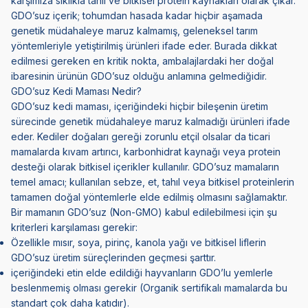
karşımıza sıklıkla tahıl ve bitkisel protein kaynakları olarak çıkar.
GDO’suz içerik; tohumdan hasada kadar hiçbir aşamada
genetik müdahaleye maruz kalmamış, geleneksel tarım
yöntemleriyle yetiştirilmiş ürünleri ifade eder. Burada dikkat
edilmesi gereken en kritik nokta, ambalajlardaki her doğal
ibaresinin ürünün GDO’suz olduğu anlamına gelmediğidir.
GDO’suz Kedi Maması Nedir?
GDO’suz kedi maması, içeriğindeki hiçbir bileşenin üretim
sürecinde genetik müdahaleye maruz kalmadığı ürünleri ifade
eder. Kediler doğaları gereği zorunlu etçil olsalar da ticari
mamalarda kıvam artırıcı, karbonhidrat kaynağı veya protein
desteği olarak bitkisel içerikler kullanılır. GDO’suz mamaların
temel amacı; kullanılan sebze, et, tahıl veya bitkisel proteinlerin
tamamen doğal yöntemlerle elde edilmiş olmasını sağlamaktır.
Bir mamanın GDO’suz (Non-GMO) kabul edilebilmesi için şu
kriterleri karşılaması gerekir:
Özellikle mısır, soya, pirinç, kanola yağı ve bitkisel liflerin
GDO’suz üretim süreçlerinden geçmesi şarttır.
içeriğindeki etin elde edildiği hayvanların GDO’lu yemlerle
beslenmemiş olması gerekir (Organik sertifikalı mamalarda bu
standart çok daha katıdır).