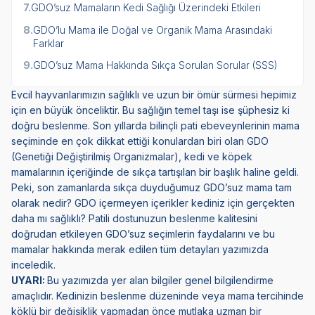
7.
GDO’suz Mamaların Kedi Sağlığı Üzerindeki Etkileri
8.
GDO’lu Mama ile Doğal ve Organik Mama Arasındaki
Farklar
9.
GDO’suz Mama Hakkında Sıkça Sorulan Sorular (SSS)
Evcil hayvanlarımızın sağlıklı ve uzun bir ömür sürmesi hepimiz
için en büyük önceliktir. Bu sağlığın temel taşı ise şüphesiz ki
doğru beslenme. Son yıllarda bilinçli pati ebeveynlerinin mama
seçiminde en çok dikkat ettiği konulardan biri olan GDO
(Genetiği Değiştirilmiş Organizmalar), kedi ve köpek
mamalarının içeriğinde de sıkça tartışılan bir başlık haline geldi.
Peki, son zamanlarda sıkça duyduğumuz GDO’suz mama tam
olarak nedir? GDO içermeyen içerikler kediniz için gerçekten
daha mı sağlıklı? Patili dostunuzun beslenme kalitesini
doğrudan etkileyen GDO’suz seçimlerin faydalarını ve bu
mamalar hakkında merak edilen tüm detayları yazımızda
inceledik.
UYARI:
Bu yazımızda yer alan bilgiler genel bilgilendirme
amaçlıdır. Kedinizin beslenme düzeninde veya mama tercihinde
köklü bir değişiklik yapmadan önce mutlaka uzman bir