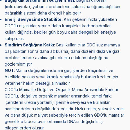
Bağışıklık Sisteminin Güçlenmesi:
Bağırsak florası
(mikrobiyota), yabancı proteinlerin saldırısına uğramadığı için
bağışıklık sistemi daha dirençli hale gelir.
Enerji Seviyesinde Stabilite:
Kan şekerini hızla yükselten
GDO’lu nişastalar yerine daha kompleks karbonhidratlar
kullanıldığında, kediler gün boyu daha dengeli bir enerjiye
sahip olur.
Sindirim Sağlığına Katkı:
Bazı kullanıcılar GDO’suz mamaya
başladıktan sonra daha az kusma, daha düzenli dışkı ve gaz
problemlerinde azalma gibi olumlu etkilerin oluştuğunu
gözlemlemiştir.
NOT:
Mama değişimlerinde ani geçişlerden kaçınılmalı ve
özellikle hassas veya kronik rahatsızlığı bulunan kediler için
veteriner hekim desteği alınmalıdır.
GDO’lu Mama ile Doğal ve Organik Mama Arasındaki Farklar
GDO’lu, doğal ve organik mamalar arasındaki temel fark;
içeriklerin üretim yöntemi, işlenme seviyesi ve kullanılan
hammaddelerin doğallık derecesidir. Hızlı üretim, yüksek verim
ve daha düşük maliyet sebebiyle tercih edilen GDO’lu mamalar
genellikle laboratuvar ortamında DNA’sı değiştirilmiş
bileşenlerden oluşur.