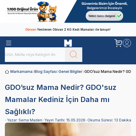
Obivan
Yenilenen Obivan 2 KG Kedi Mamaları ile tanışın!
Markamama
Blog Sayfası
Genel Bilgiler
GDO’suz Mama Nedir? GDO'suz
GDO’suz Mama Nedir? GDO'suz
Mamalar Kediniz İçin Daha mı
Sağlıklı?
•
Yazar:
Sema Maden
•
Yayın Tarihi:
15.05.2026
•
Okuma Süresi:
13 Dakika