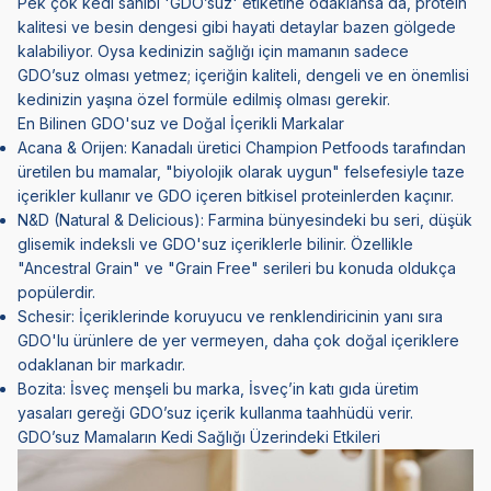
Pek çok kedi sahibi 'GDO’suz' etiketine odaklansa da, protein
kalitesi ve besin dengesi gibi hayati detaylar bazen gölgede
kalabiliyor. Oysa kedinizin sağlığı için mamanın sadece
GDO’suz olması yetmez; içeriğin kaliteli, dengeli ve en önemlisi
kedinizin yaşına özel formüle edilmiş olması gerekir.
En Bilinen GDO'suz ve Doğal İçerikli Markalar
Acana
&
Orijen
: Kanadalı üretici Champion Petfoods tarafından
üretilen bu mamalar, "biyolojik olarak uygun" felsefesiyle taze
içerikler kullanır ve GDO içeren bitkisel proteinlerden kaçınır.
N&D (Natural & Delicious):
Farmina bünyesindeki bu seri, düşük
glisemik indeksli ve GDO'suz içeriklerle bilinir. Özellikle
"Ancestral Grain" ve "Grain Free" serileri bu konuda oldukça
popülerdir.
Schesir:
İçeriklerinde koruyucu ve renklendiricinin yanı sıra
GDO'lu ürünlere de yer vermeyen, daha çok doğal içeriklere
odaklanan bir markadır.
Bozita:
İsveç menşeli bu marka, İsveç’in katı gıda üretim
yasaları gereği GDO’suz içerik kullanma taahhüdü verir.
GDO’suz Mamaların Kedi Sağlığı Üzerindeki Etkileri