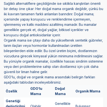
Sağlıklı alternatiflere geçildiğinde ise sıklıkla karıştırılan önemli
bir detay öne çıkar: Her doğal mama organik değildir, çünkü bu
iki kavram tamamen farklı anlamları barındırır. Doğal mama;
içerisinde yapay koruyucu ve renklendirme içermeyen,
işlenmemiş ve katkı maddesi azaltılmış mamadır. Bu mamalar
genellikle gerçek et, doğal yağlar, bitkisel içerikler ve
koruyucu doğal antioksidanlar içerir.
Organik mama ise çıtayı daha da yükselterek sentetik gübreler,
tarım ilaçları veya hormonlar kullanılmadan üretilen
bileşenlerden elde edilir. Bu özel üretim biçimi, dostlarımızın
vücuduna girecek kimyasal yükün minimuma indirilmesini sağlar.
Bu yönüyle organik mamalar, özellikle hassas sindirim sistemine
veya deri problemlerine sahip olan dostlarımız için çok daha
güvenli bir liman haline gelir.
GDO’lu, doğal ve organik mama arasındaki belirgin farkları
aşağıdaki tablodan inceleyebilirsiniz.
GDO’lu
Doğal
Özellik
Organik Mama
Mama
Mama
Genetiği
Genellikle
değiştirilmi
Olabilir
Bulunmaz