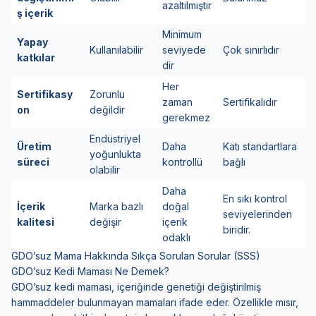
azaltılmıştır
ş içerik
Minimum
Yapay
Kullanılabilir
seviyede
Çok sınırlıdır
katkılar
dir
Her
Sertifikasy
Zorunlu
zaman
Sertifikalıdır
on
değildir
gerekmez
Endüstriyel
Üretim
Daha
Katı standartlara
yoğunlukta
süreci
kontrollü
bağlı
olabilir
Daha
En sıkı kontrol
İçerik
Marka bazlı
doğal
seviyelerinden
kalitesi
değişir
içerik
biridir.
odaklı
GDO’suz Mama Hakkında Sıkça Sorulan Sorular (SSS)
GDO’suz Kedi Maması Ne Demek?
GDO’suz kedi maması, içeriğinde genetiği değiştirilmiş
hammaddeler bulunmayan mamaları ifade eder. Özellikle mısır,