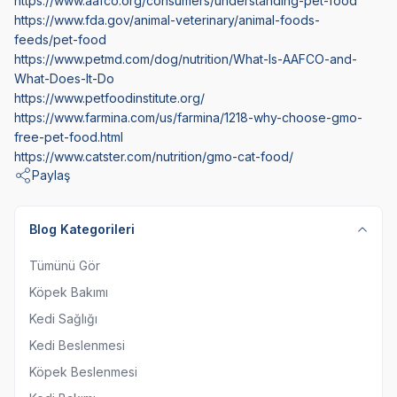
https://www.aafco.org/consumers/understanding-pet-food
https://www.fda.gov/animal-veterinary/animal-foods-
feeds/pet-food
https://www.petmd.com/dog/nutrition/What-Is-AAFCO-and-
What-Does-It-Do
https://www.petfoodinstitute.org/
https://www.farmina.com/us/farmina/1218-why-choose-gmo-
free-pet-food.html
https://www.catster.com/nutrition/gmo-cat-food/
Paylaş
Blog Kategorileri
Tümünü Gör
Köpek Bakımı
Kedi Sağlığı
Kedi Beslenmesi
Köpek Beslenmesi