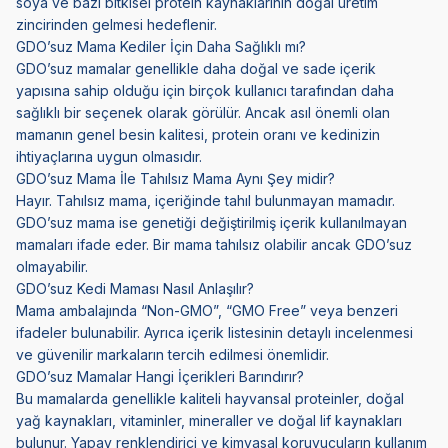
soya ve bazı bitkisel protein kaynaklarının doğal üretim
zincirinden gelmesi hedeflenir.
GDO’suz Mama Kediler İçin Daha Sağlıklı mı?
GDO’suz mamalar genellikle daha doğal ve sade içerik
yapısına sahip olduğu için birçok kullanıcı tarafından daha
sağlıklı bir seçenek olarak görülür. Ancak asıl önemli olan
mamanın genel besin kalitesi, protein oranı ve kedinizin
ihtiyaçlarına uygun olmasıdır.
GDO’suz Mama İle Tahılsız Mama Aynı Şey midir?
Hayır. Tahılsız mama, içeriğinde tahıl bulunmayan mamadır.
GDO’suz mama ise genetiği değiştirilmiş içerik kullanılmayan
mamaları ifade eder. Bir mama tahılsız olabilir ancak GDO’suz
olmayabilir.
GDO’suz Kedi Maması Nasıl Anlaşılır?
Mama ambalajında “Non-GMO”, “GMO Free” veya benzeri
ifadeler bulunabilir. Ayrıca içerik listesinin detaylı incelenmesi
ve güvenilir markaların tercih edilmesi önemlidir.
GDO’suz Mamalar Hangi İçerikleri Barındırır?
Bu mamalarda genellikle kaliteli hayvansal proteinler, doğal
yağ kaynakları, vitaminler, mineraller ve doğal lif kaynakları
bulunur. Yapay renklendirici ve kimyasal koruyucuların kullanım