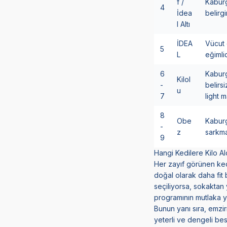
f /
Kaburg
4
İdea
belirgi
l Altı
İDEA
Vücut 
5
L
eğimlid
6
Kaburg
Kilol
-
belirs
u
7
light m
8
Obe
Kaburg
-
z
sarkma
9
Hangi Kedilere Kilo A
Her zayıf görünen kedi
doğal olarak daha fit 
seçiliyorsa, sokaktan
programının mutlaka y
Bunun yanı sıra, emzi
yeterli ve dengeli be