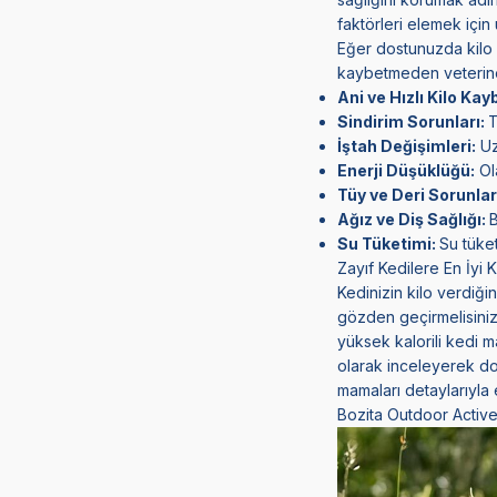
faktörleri elemek için
Eğer dostunuzda kilo k
kaybetmeden veteriner
Ani ve Hızlı Kilo Kayb
Sindirim Sorunları:
T
İştah Değişimleri:
Uz
Enerji Düşüklüğü:
Ola
Tüy ve Deri Sorunlar
Ağız ve Diş Sağlığı:
Su Tüketimi:
Su tüke
Zayıf Kedilere En İyi 
Kedinizin kilo verdiğ
gözden geçirmelisiniz.
yüksek kalorili kedi m
olarak inceleyerek dos
mamaları detaylarıyla e
Bozita Outdoor Active