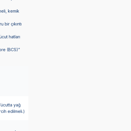
eli, kemik
 bir çıkıntı
ücut hatları
ore (BCS)”
Vücutta yağ
ih edilmeli.)