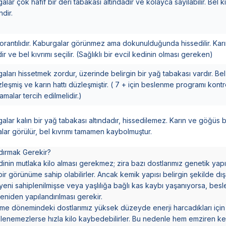
alar çok hafif bir deri tabakası altındadır ve kolayca sayılabilir. Bel k
ndir.
orantılıdır. Kaburgalar görünmez ama dokunulduğunda hissedilir. Karın
ir ve bel kıvrımı seçilir. (Sağlıklı bir evcil kedinin olması gereken)
aları hissetmek zordur, üzerinde belirgin bir yağ tabakası vardır. Bel 
izleşmiş ve karın hattı düzleşmiştir. ( 7 + için beslenme programı kontro
amalar tercih edilmelidir.)
alar kalın bir yağ tabakası altındadır, hissedilemez. Karın ve göğüs
lar görülür, bel kıvrımı tamamen kaybolmuştur.
ldırmak Gerekir?
nin mutlaka kilo alması gerekmez; zira bazı dostlarımız genetik yapı
bir görünüme sahip olabilirler. Ancak kemik yapısı belirgin şekilde dı
 yeni sahiplenilmişse veya yaşlılığa bağlı kas kaybı yaşanıyorsa, bes
eniden yapılandırılması gerekir.
rme dönemindeki dostlarımız yüksek düzeyde enerji harcadıkları için
slenemezlerse hızla kilo kaybedebilirler. Bu nedenle hem emziren k