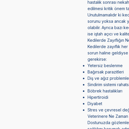
hastalık sonrası nekah
edilmesi kritik önem ta
Unutulmamalıdır ki ked
sorunu yoksa ancak yak
olabilir. Ayrıca bazı
ise iştah açıcı ve kal
Kedilerde Zayıflığın N
Kedilerde zayıflık her
sorun haline geldiyse 
gerekirse:
Yetersiz beslenme
Bağırsak parazitleri
Diş ve ağız problemle
Sindirim sistemi rahatsı
Böbrek hastalıkları
Hipertiroidi
Diyabet
Stres ve çevresel deği
Veterinere Ne Zaman 
Dostunuzda gözlemledi
sağlığını korumak adı