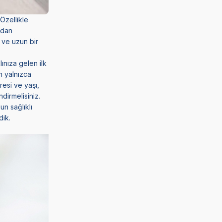
Özellikle
ıdan
 ve uzun bir
lınıza gelen ilk
n yalnızca
esi ve yaşı,
dirmelisiniz.
un sağlıklı
dik.