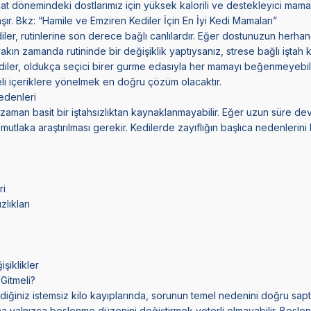
at dönemindeki dostlarımız için yüksek kalorili ve destekleyici mamal
şır. Bkz: “
Hamile ve Emziren Kediler İçin En İyi Kedi Mamaları
”
iler, rutinlerine son derece bağlı canlılardır. Eğer dostunuzun herhang
ın zamanda rutininde bir değişiklik yaptıysanız, strese bağlı iştah 
 kediler, oldukça seçici birer gurme edasıyla her mamayı beğenmeyebi
iteli içeriklere yönelmek en doğru çözüm olacaktır.
edenleri
 zaman basit bir iştahsızlıktan kaynaklanmayabilir. Eğer uzun süre d
mutlaka araştırılması gerekir. Kedilerde zayıflığın başlıca nedenlerini
ri
zlıkları
şiklikler
Gitmeli?
ğiniz istemsiz kilo kayıplarında, sorunun temel nedenini doğru sa
na yalnızca beslenme düzenini değiştirmek yeterli olmayabilir. Besle