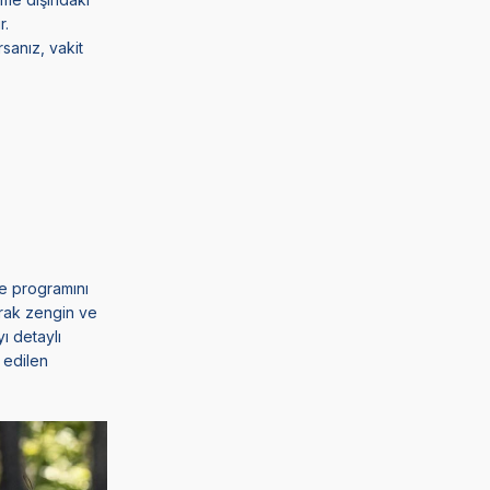
r.
sanız, vakit
me programını
arak zengin ve
ı detaylı
 edilen