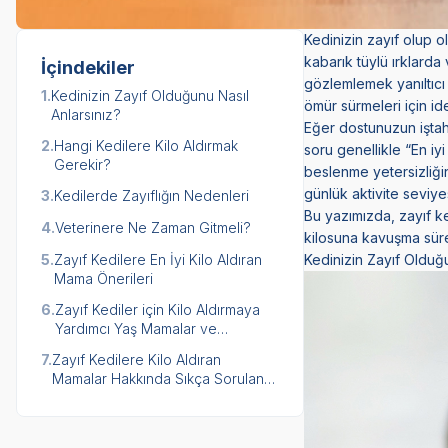
Kedinizin zayıf olup 
kabarık tüylü ırklarda
İçindekiler
gözlemlemek yanıltıcı 
1.
Kedinizin Zayıf Olduğunu Nasıl
ömür sürmeleri için ide
Anlarsınız?
Eğer dostunuzun
işta
2.
Hangi Kedilere Kilo Aldırmak
soru genellikle “En iy
Gerekir?
beslenme yetersizliği
günlük aktivite seviyes
3.
Kedilerde Zayıflığın Nedenleri
Bu yazımızda, zayıf ke
4.
Veterinere Ne Zaman Gitmeli?
kilosuna kavuşma süre
5.
Zayıf Kedilere En İyi Kilo Aldıran
Kedinizin Zayıf Olduğu
Mama Önerileri
6.
Zayıf Kediler için Kilo Aldırmaya
Yardımcı Yaş Mamalar ve
Takviyeler
7.
Zayıf Kedilere Kilo Aldıran
Mamalar Hakkında Sıkça Sorulan
Sorular (SSS)