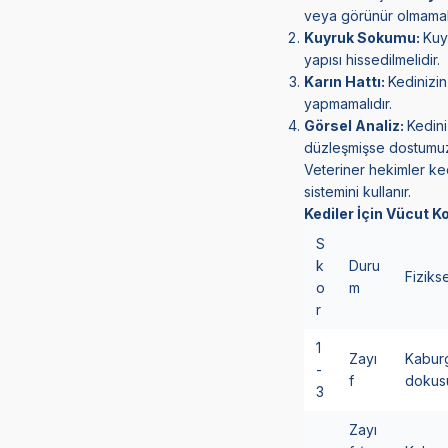
veya görünür olmamalı
Kuyruk Sokumu:
Kuy
yapısı hissedilmelidir.
Karın Hattı:
Kedinizin
yapmamalıdır.
Görsel Analiz:
Kedini
düzleşmişse dostumuz f
Veteriner hekimler k
sistemini kullanır.
Kediler İçin Vücut 
S
k
Duru
Fizikse
o
m
r
1
Zayı
Kaburg
-
f
dokusu
3
Zayı