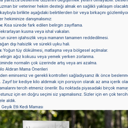
 uzman bir veteriner hekim desteği almak en sağlıklı yaklaşım olacaktı
aybıyla birlikte aşağıdaki belirtilerden bir veya birkaçını gözlemliyor
 hekiminize danışmalısınız:
ı:
Kısa sürede fark edilen belirgin zayıflama.
ekrarlayan kusma veya ishal vakaları.
un süren iştahsızlık veya mamanın tamamen reddedilmesi.
ğan dışı halsizlik ve sürekli uyku hali.
ı:
Yoğun tüy dökülmesi, matlaşma veya bölgesel açılmalar.
Belirgin ağız kokusu veya yemek yerken zorlanma.
timinde normalin çok üzerinde artış veya ani azalma.
Kilo Aldıran Mama Önerileri
inden eminseniz ve gerekli kontrolleri sağladıysanız ilk önce beslen
 Zayıf bir kediye kilo aldırmak için porsiyon olarak az ama içerik ol
amalarını
tercih etmeniz önerilir. Bu noktada piyasadaki birçok mamay
tunuz için en doğru seçimi siz yapmalısınız. Sizler için en çok tercih
le aldık.
 Geyik Etli Kedi Maması