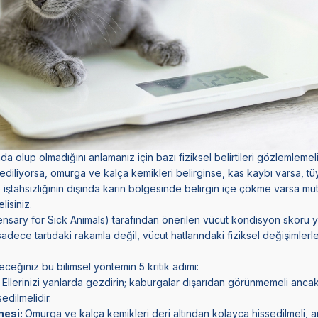
da olup olmadığını anlamanız için bazı fiziksel belirtileri gözlemlemeli
ediliyorsa, omurga ve kalça kemikleri belirginse, kas kaybı varsa, tü
ve iştahsızlığının dışında karın bölgesinde belirgin içe çökme varsa mu
isiniz.
sary for Sick Animals) tarafından önerilen vücut kondisyon skoru 
dece tartıdaki rakamla değil, vücut hatlarındaki fiziksel değişimlerl
ceğiniz bu bilimsel yöntemin 5 kritik adımı:
:
Ellerinizi yanlarda gezdirin; kaburgalar dışarıdan görünmemeli ancak 
edilmelidir.
nesi:
Omurga ve kalça kemikleri deri altından kolayca hissedilmeli, an