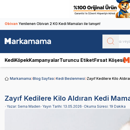
Obivan
Yenilenen Obivan 2 KG Kedi Mamaları ile tanışın!
Kedi
Köpek
Kampanyalar
Turuncu Etiket
Fırsat Köşesi
Markamama
Blog Sayfası
Kedi Beslenmesi
Zayıf Kedilere Kilo Aldır
Zayıf Kedilere Kilo Aldıran Kedi Mama
•
Yazar:
Sema Maden
•
Yayın Tarihi:
13.05.2026
•
Okuma Süresi:
19 Dakika