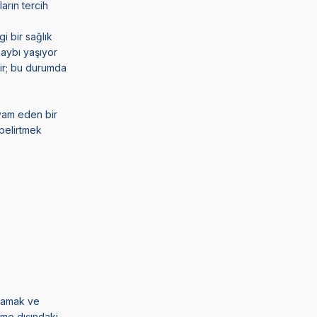
arın tercih
i bir sağlık
kaybı yaşıyor
lir; bu durumda
evam eden bir
 belirtmek
ptamak ve
nme dışındaki