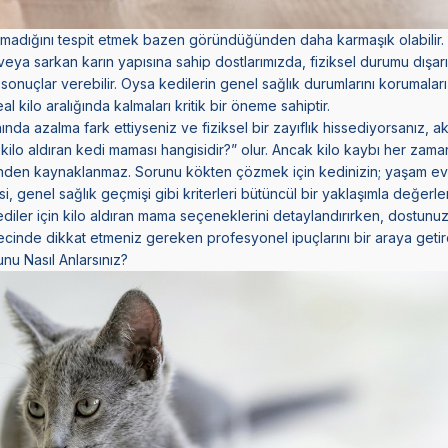
olmadığını tespit etmek bazen göründüğünden daha karmaşık olabilir. 
 veya sarkan karın yapısına sahip dostlarımızda, fiziksel durumu dışar
sonuçlar verebilir. Oysa kedilerin genel sağlık durumlarını korumaları
al kilo aralığında kalmaları kritik bir öneme sahiptir.
hında azalma
fark ettiyseniz ve fiziksel bir zayıflık hissediyorsanız, ak
i kilo aldıran kedi maması hangisidir?” olur. Ancak kilo kaybı her zama
nden kaynaklanmaz. Sorunu kökten çözmek için kedinizin; yaşam evr
i, genel sağlık geçmişi gibi kriterleri bütüncül bir yaklaşımla değerlen
diler için kilo aldıran mama seçeneklerini detaylandırırken, dostunuz
cinde dikkat etmeniz gereken profesyonel ipuçlarını bir araya getir
nu Nasıl Anlarsınız?