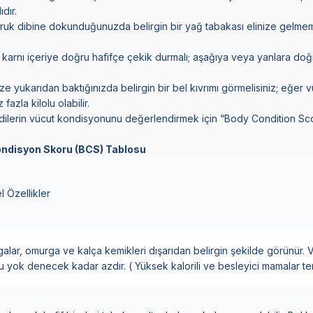
dır.
ruk dibine dokunduğunuzda belirgin bir yağ tabakası elinize gelmem
 karnı içeriye doğru hafifçe çekik durmalı; aşağıya veya yanlara doğru
ze yukarıdan baktığınızda belirgin bir bel kıvrımı görmelisiniz; eğer v
azla kilolu olabilir.
edilerin vücut kondisyonunu değerlendirmek için “Body Condition Sc
Kondisyon Skoru (BCS) Tablosu
l Özellikler
alar, omurga ve kalça kemikleri dışarıdan belirgin şekilde görünür. 
 yok denecek kadar azdır. ( Yüksek kalorili ve besleyici mamalar terc