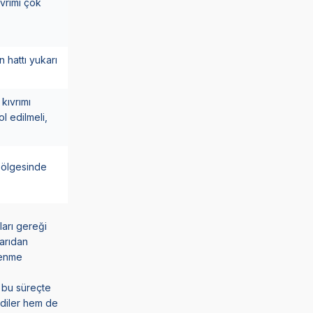
ıvrımı çok
 hattı yukarı
kıvrımı
l edilmeli,
 bölgesinde
ları gereği
şarıdan
lenme
 bu süreçte
ediler hem de