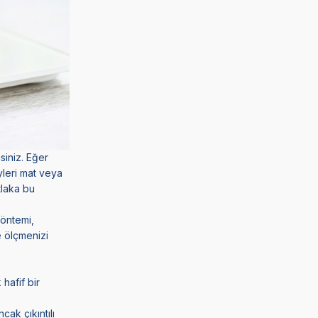
siniz. Eğer
yleri mat veya
tlaka bu
yöntemi,
e ölçmenizi
hafif bir
cak çıkıntılı