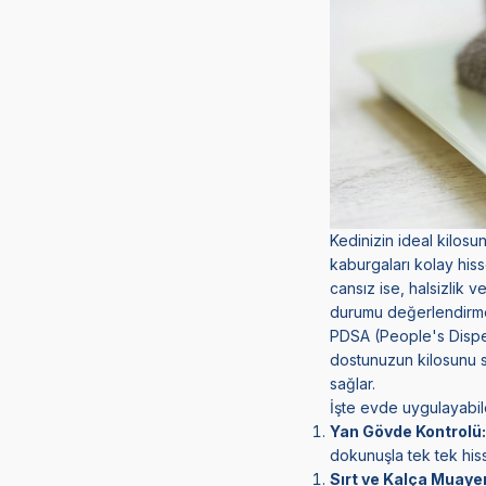
Kedinizin ideal kilosun
kaburgaları kolay hiss
cansız ise, halsizlik 
durumu değerlendirmel
PDSA (People's Dispen
dostunuzun kilosunu sa
sağlar.
İşte evde uygulayabile
Yan Gövde Kontrolü
dokunuşla tek tek hiss
Sırt ve Kalça Muaye