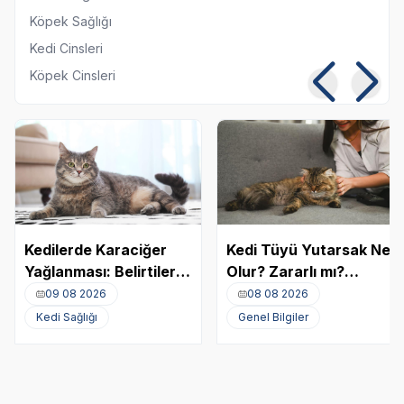
Köpek Sağlığı
Kedi Cinsleri
Köpek Cinsleri
Kedilerde Karaciğer
Kedi Tüyü Yutarsak Ne
Yağlanması: Belirtileri,
Olur? Zararlı mı?
Nedenleri ve Tedavisi
Akciğere Kedi Tüyü
09 08 2026
08 08 2026
Kaçması
Kedi Sağlığı
Genel Bilgiler