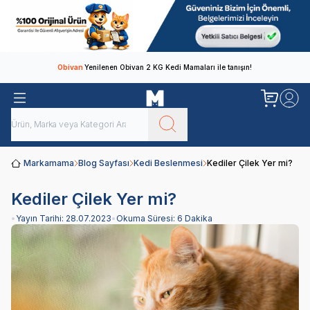
Obivan
Yenilenen Obivan 2 KG Kedi Mamaları ile tanışın!
Markamama
Blog Sayfası
Kedi Beslenmesi
Kediler Çilek Yer mi?
Kediler Çilek Yer mi?
•
Yayın Tarihi:
28.07.2023
•
Okuma Süresi:
6 Dakika