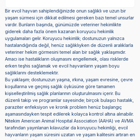
Bir evcil hayvan sahiplendiğinizde onun sağlıklı ve uzun bir
yaşam sürmesi için dikkat edilmesi gereken bazı temel unsurlar
vardır. Bunların başında, günümüzde veteriner hekimlikte
giderek daha fazla önem kazanan koruyucu hekimlik
uygulamaları gelir. Koruyucu hekimlik; dostunuzun yalnızca
hastalandığında değil, henüz sağlıklıyken de düzenli aralıklarla
veteriner hekim görmesini temel alan bir sağlık yaklaşımıdır.
Amacı ise hastalıkların oluşmasını engellemek, olası risklerde
erken teşhis sağlamak ve evcil hayvanların yaşam boyu
sağlıklarını desteklemektir.
Bu yaklaşım; dostunuzun yaşına, ırkına, yaşam evresine, çevre
koşullarına ve geçmiş sağlık öyküsüne göre tamamen
kişiselleştirilmiş sağlık planlarının oluşturulmasını içerir. Bu
düzenli takip ve programlar sayesinde; birçok bulaşıcı hastalık,
paraziter enfeksiyon ve kronik problem henüz başlangıç
aşamasındayken tespit edilerek kolayca kontrol altına alınabilir.
Nitekim American Animal Hospital Association (AAHA) ve AVMA
tarafından yayınlanan kılavuzlar da koruyucu hekimliği, evcil
hayvanların yaşam süresini uzatan ve yaşam kalitesini artıran en