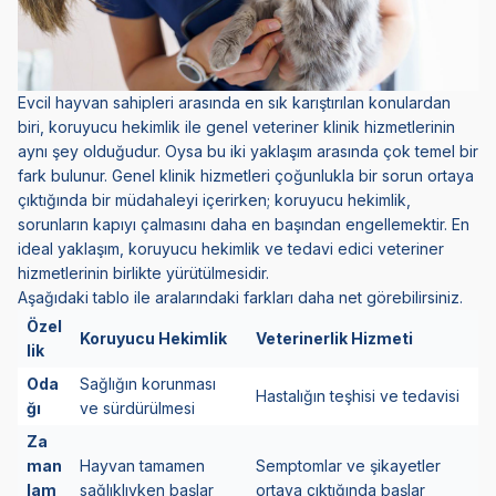
Evcil hayvan sahipleri arasında en sık karıştırılan konulardan
biri, koruyucu hekimlik ile genel veteriner klinik hizmetlerinin
aynı şey olduğudur. Oysa bu iki yaklaşım arasında çok temel bir
fark bulunur. Genel klinik hizmetleri çoğunlukla bir sorun ortaya
çıktığında bir müdahaleyi içerirken; koruyucu hekimlik,
sorunların kapıyı çalmasını daha en başından engellemektir. En
ideal yaklaşım, koruyucu hekimlik ve tedavi edici veteriner
hizmetlerinin birlikte yürütülmesidir.
Aşağıdaki tablo ile aralarındaki farkları daha net görebilirsiniz.
Özel
Koruyucu Hekimlik
Veterinerlik Hizmeti
lik
Oda
Sağlığın korunması
Hastalığın teşhisi ve tedavisi
ğı
ve sürdürülmesi
Za
man
Hayvan tamamen
Semptomlar ve şikayetler
lam
sağlıklıyken başlar
ortaya çıktığında başlar