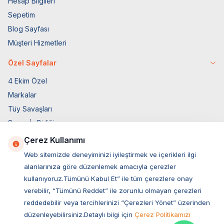
Hesap Bilgileri
Sepetim
Blog Sayfası
Müşteri Hizmetleri
Özel Sayfalar
4 Ekim Özel
Markalar
Tüy Savaşları
Socar İş Birliği
İyzico İş Birliği
Çerez Kullanımı
Web sitemizde deneyiminizi iyileştirmek ve içerikleri ilgi
Mobil Uygulama
alanlarınıza göre düzenlemek amacıyla çerezler
kullanıyoruz.Tümünü Kabul Et” ile tüm çerezlere onay
verebilir, “Tümünü Reddet” ile zorunlu olmayan çerezleri
reddedebilir veya tercihlerinizi “Çerezleri Yönet” üzerinden
düzenleyebilirsiniz.Detaylı bilgi için
Çerez Politikamızı