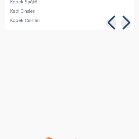
Köpek Sağlığı
Kedi Cinsleri
Köpek Cinsleri
Kedilerde Kuduz
Kısırlaştırılmış Kediye
Belirtileri, Nedenleri ve
Normal Mama
Tedavi Yöntemleri
Yedirmek Zararlı mı?
06 08 2026
06 08 2026
Kedi Sağlığı
Kedi Beslenmesi