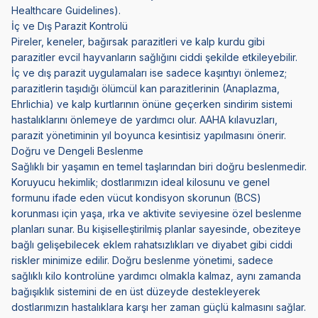
Healthcare Guidelines
).
İç ve Dış Parazit Kontrolü
Pireler, keneler, bağırsak parazitleri ve kalp kurdu gibi
parazitler evcil hayvanların sağlığını ciddi şekilde etkileyebilir.
İç ve dış parazit uygulamaları
ise sadece kaşıntıyı önlemez;
parazitlerin taşıdığı ölümcül kan parazitlerinin (Anaplazma,
Ehrlichia) ve kalp kurtlarının önüne geçerken sindirim sistemi
hastalıklarını önlemeye de yardımcı olur. AAHA kılavuzları,
parazit yönetiminin yıl boyunca kesintisiz yapılmasını önerir.
Doğru ve Dengeli Beslenme
Sağlıklı bir yaşamın en temel taşlarından biri doğru beslenmedir.
Koruyucu hekimlik; dostlarımızın ideal kilosunu ve genel
formunu ifade eden vücut kondisyon skorunun (BCS)
korunması için yaşa, ırka ve aktivite seviyesine özel beslenme
planları sunar. Bu kişiselleştirilmiş planlar sayesinde, obeziteye
bağlı gelişebilecek eklem rahatsızlıkları ve
diyabet
gibi ciddi
riskler minimize edilir. Doğru beslenme yönetimi, sadece
sağlıklı kilo kontrolüne yardımcı olmakla kalmaz, aynı zamanda
bağışıklık sistemini de en üst düzeyde destekleyerek
dostlarımızın hastalıklara karşı her zaman güçlü kalmasını sağlar.