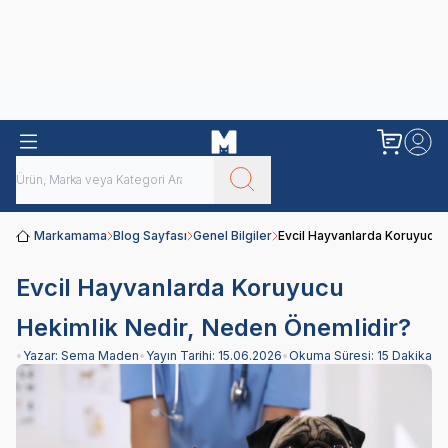
Obivan
Yenilenen Obivan 2 KG Kedi Mamaları ile tanışın!
Markamama
Blog Sayfası
Genel Bilgiler
Evcil Hayvanlarda Koruyucu 
Evcil Hayvanlarda Koruyucu
Hekimlik Nedir, Neden Önemlidir?
•
Yazar:
Sema Maden
•
Yayın Tarihi:
15.06.2026
•
Okuma Süresi:
15 Dakika