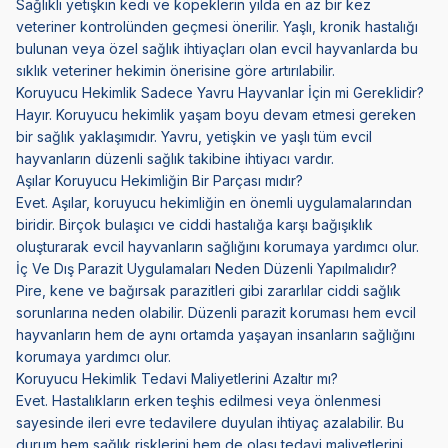
Sağlıklı yetişkin kedi ve köpeklerin yılda en az bir kez
veteriner kontrolünden geçmesi önerilir. Yaşlı, kronik hastalığı
bulunan veya özel sağlık ihtiyaçları olan evcil hayvanlarda bu
sıklık veteriner hekimin önerisine göre artırılabilir.
Koruyucu Hekimlik Sadece Yavru Hayvanlar İçin mi Gereklidir?
Hayır. Koruyucu hekimlik yaşam boyu devam etmesi gereken
bir sağlık yaklaşımıdır. Yavru, yetişkin ve yaşlı tüm evcil
hayvanların düzenli sağlık takibine ihtiyacı vardır.
Aşılar Koruyucu Hekimliğin Bir Parçası mıdır?
Evet. Aşılar, koruyucu hekimliğin en önemli uygulamalarından
biridir. Birçok bulaşıcı ve ciddi hastalığa karşı bağışıklık
oluşturarak evcil hayvanların sağlığını korumaya yardımcı olur.
İç Ve Dış Parazit Uygulamaları Neden Düzenli Yapılmalıdır?
Pire, kene ve bağırsak parazitleri gibi zararlılar ciddi sağlık
sorunlarına neden olabilir. Düzenli parazit koruması hem evcil
hayvanların hem de aynı ortamda yaşayan insanların sağlığını
korumaya yardımcı olur.
Koruyucu Hekimlik Tedavi Maliyetlerini Azaltır mı?
Evet. Hastalıkların erken teşhis edilmesi veya önlenmesi
sayesinde ileri evre tedavilere duyulan ihtiyaç azalabilir. Bu
durum hem sağlık risklerini hem de olası tedavi maliyetlerini