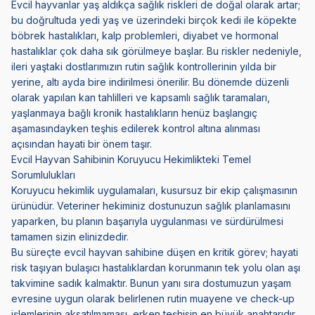
Evcil hayvanlar yaş aldıkça sağlık riskleri de doğal olarak artar;
bu doğrultuda yedi yaş ve üzerindeki birçok kedi ile
köpekte
böbrek hastalıkları
, kalp problemleri, diyabet ve hormonal
hastalıklar çok daha sık görülmeye başlar. Bu riskler nedeniyle,
ileri yaştaki dostlarımızın rutin sağlık kontrollerinin yılda bir
yerine, altı ayda bire indirilmesi önerilir. Bu dönemde düzenli
olarak yapılan kan tahlilleri ve kapsamlı sağlık taramaları,
yaşlanmaya bağlı kronik hastalıkların henüz başlangıç
aşamasındayken teşhis edilerek kontrol altına alınması
açısından hayati bir önem taşır.
Evcil Hayvan Sahibinin Koruyucu Hekimlikteki Temel
Sorumlulukları
Koruyucu hekimlik uygulamaları, kusursuz bir ekip çalışmasının
ürünüdür. Veteriner hekiminiz dostunuzun sağlık planlamasını
yaparken, bu planın başarıyla uygulanması ve sürdürülmesi
tamamen sizin elinizdedir.
Bu süreçte evcil hayvan sahibine düşen en kritik görev; hayati
risk taşıyan bulaşıcı hastalıklardan korunmanın tek yolu olan aşı
takvimine sadık kalmaktır. Bunun yanı sıra dostumuzun yaşam
evresine uygun olarak belirlenen rutin muayene ve check-up
işlemlerinin aksatılmaması, erken teşhisin en büyük anahtarıdır.