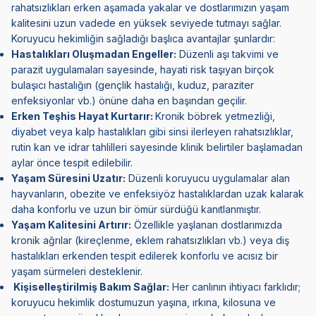
rahatsızlıkları erken aşamada yakalar ve dostlarımızın yaşam
kalitesini uzun vadede en yüksek seviyede tutmayı sağlar.
Koruyucu hekimliğin sağladığı başlıca avantajlar şunlardır:
Hastalıkları Oluşmadan Engeller:
Düzenli aşı takvimi ve
parazit uygulamaları sayesinde, hayati risk taşıyan birçok
bulaşıcı hastalığın (gençlik hastalığı,
kuduz
, paraziter
enfeksiyonlar vb.) önüne daha en başından geçilir.
Erken Teşhis Hayat Kurtarır:
Kronik böbrek yetmezliği,
diyabet veya kalp hastalıkları gibi sinsi ilerleyen rahatsızlıklar,
rutin kan ve idrar tahlilleri sayesinde klinik belirtiler başlamadan
aylar önce tespit edilebilir.
Yaşam Süresini Uzatır:
Düzenli koruyucu uygulamalar alan
hayvanların, obezite ve enfeksiyöz hastalıklardan uzak kalarak
daha konforlu ve uzun bir ömür sürdüğü kanıtlanmıştır.
Yaşam Kalitesini Artırır:
Özellikle yaşlanan dostlarımızda
kronik ağrılar (kireçlenme, eklem rahatsızlıkları vb.) veya diş
hastalıkları erkenden tespit edilerek konforlu ve acısız bir
yaşam sürmeleri desteklenir.
Kişiselleştirilmiş Bakım Sağlar:
Her canlının ihtiyacı farklıdır;
koruyucu hekimlik dostumuzun yaşına, ırkına, kilosuna ve