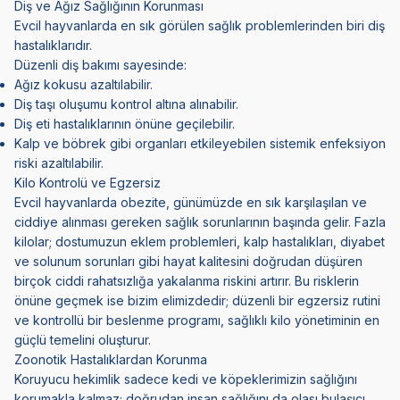
Diş ve Ağız Sağlığının Korunması
Evcil hayvanlarda en sık görülen sağlık problemlerinden biri diş
hastalıklarıdır.
Düzenli diş bakımı sayesinde:
Ağız kokusu azaltılabilir.
Diş taşı oluşumu kontrol altına alınabilir.
Diş eti hastalıklarının önüne geçilebilir.
Kalp ve böbrek gibi organları etkileyebilen sistemik enfeksiyon
riski azaltılabilir.
Kilo Kontrolü ve Egzersiz
Evcil hayvanlarda obezite
, günümüzde en sık karşılaşılan ve
ciddiye alınması gereken sağlık sorunlarının başında gelir. Fazla
kilolar; dostumuzun eklem problemleri, kalp hastalıkları,
diyabet
ve solunum sorunları gibi hayat kalitesini doğrudan düşüren
birçok ciddi rahatsızlığa yakalanma riskini artırır. Bu risklerin
önüne geçmek ise bizim elimizdedir; düzenli bir egzersiz rutini
ve kontrollü bir beslenme programı, sağlıklı kilo yönetiminin en
güçlü temelini oluşturur.
Zoonotik Hastalıklardan Korunma
Koruyucu hekimlik sadece kedi ve köpeklerimizin sağlığını
korumakla kalmaz; doğrudan insan sağlığını da olası bulaşıcı