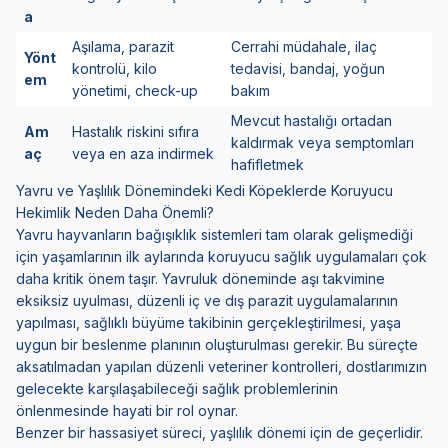
a
Aşılama, parazit
Cerrahi müdahale, ilaç
Yönt
kontrolü, kilo
tedavisi, bandaj, yoğun
em
yönetimi, check-up
bakım
Mevcut hastalığı ortadan
Am
Hastalık riskini sıfıra
kaldırmak veya semptomları
aç
veya en aza indirmek
hafifletmek
Yavru ve Yaşlılık Dönemindeki Kedi Köpeklerde Koruyucu
Hekimlik Neden Daha Önemli?
Yavru hayvanların bağışıklık sistemleri tam olarak gelişmediği
için yaşamlarının ilk aylarında koruyucu sağlık uygulamaları çok
daha kritik önem taşır.
Yavruluk döneminde aşı takvimine
eksiksiz uyulması, düzenli iç ve dış parazit uygulamalarının
yapılması, sağlıklı büyüme takibinin gerçekleştirilmesi, yaşa
uygun bir beslenme planının oluşturulması gerekir. Bu süreçte
aksatılmadan yapılan düzenli veteriner kontrolleri, dostlarımızın
gelecekte karşılaşabileceği sağlık problemlerinin
önlenmesinde hayati bir rol oynar.
Benzer bir hassasiyet süreci, yaşlılık dönemi için de geçerlidir.