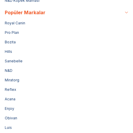
N&D Köpek Maması
Popüler Markalar
Royal Canin
Pro Plan
Bozita
Hills
Sanebelle
N&D
Miratorg
Reflex
Acana
Enjoy
Obivan
Luis