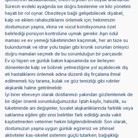
Sürecin evdeki ayağında ise doğru beslenme ve kilo yönetimi
hayati bir rol oynar. Obeziteye bağlı gelişebilecek diyabet,
kalp ve eklem rahatsızlıklarını önlemek için; hekiminizin
dostumuzun yaşına, ırkına ve vücut kondisyonuna özel
belirlediği porsiyon kontrolüne uymak gerekir. Aşırı ödül
maması ve ev yemeği tüketiminden kaçınmak, her an taze su
bulundurmak ve idrar yolu taşları gibi kronik sorunları önleyici
doğru mamaları seçmek de bu sorumluluğun bir parçasıdır.
Ev içi hijyen ve günlük bakım kapsamında ise ilerleyen
dönemlerde kalp ve böbrek yetmezliğine yol açabilecek diş
eti hastalıklarını önlemek adına düzenli diş fırçalama ihmal
edilmemeli; tüy tarama, kulak ve göz temizliği gibi rutinler
alışkanlık haline getirilmelidir.
İyi birer ebeveyn olarak dostlarımızı yakından gözlemlemek de
bir diğer önemli sorumluluğumuzdur. İştah kaybı, halsizlik, su
tüketiminde ani değişimler, tuvalet alışkanlıklarında farklılık veya
saklanma eğilimi gibi sinsi belirtiler fark edildiği anda vakit
kaybetmeden veteriner hekim bilgilendirilmelidir. Son olarak,
dostumuzun yaşına uygun günlük egzersiz ve zihinsel
aktiviteler kas-iskelet sistemini güçlü tutarken; bağışıklığı