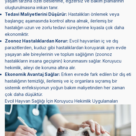
yaşam tarzına özel beslenme, egzersiz ve bakım planlarının
oluşturulmasına imkan tanır.
Tedavi Maliyetlerini Düşürür:
Hastalıkları önlemek veya
başlangıç aşamasında kontrol altına almak, ilerlemiş bir
hastalığın uzun ve zorlu tedavi süreçlerine kıyasla çok daha
ekonomiktir.
Zoonoz Hastalıklardan Korur:
Evcil hayvanları iç ve dış
parazitlerden, kuduz gibi hastalıklardan koruyarak aynı evde
yaşayan aile bireylerinin ve toplum sağlığının (zoonoz
hastalıkların insana geçişinin) korunmasını sağlar. Koruyucu
hekimlik, aileyi de koruma altına alır.
Ekonomik Avantaj Sağlar:
Erken evrede fark edilen bir diş eti
hastalığının temizliği, ilerlemiş ve iç organlara sıçramış bir
sistemik enfeksiyonun yoğun bakım maliyetinden her zaman
çok daha düşüktür.
Evcil Hayvan Sağlığı İçin Koruyucu Hekimlik Uygulamaları