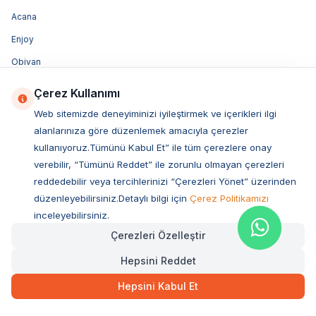
Acana
Enjoy
Obivan
Luis
Çerez Kullanımı
Vetcure
Web sitemizde deneyiminizi iyileştirmek ve içerikleri ilgi
Felix
alanlarınıza göre düzenlemek amacıyla çerezler
kullanıyoruz.Tümünü Kabul Et” ile tüm çerezlere onay
Purina
verebilir, “Tümünü Reddet” ile zorunlu olmayan çerezleri
Felicia
reddedebilir veya tercihlerinizi “Çerezleri Yönet” üzerinden
düzenleyebilirsiniz.Detaylı bilgi için
Çerez Politikamızı
inceleyebilirsiniz.
Çerezleri Özelleştir
E-BÜLTENİMİZE ÜYE OLUN!
Kayıt Ol
Hepsini Reddet
SOSYAL MEDYA
Hepsini Kabul Et