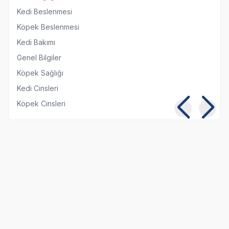
Kedi Beslenmesi
Köpek Beslenmesi
Kedi Bakımı
Genel Bilgiler
Köpek Sağlığı
Kedi Cinsleri
Köpek Cinsleri
Kısırlaştırılmış Kediye
Kedi ve Köpeklerde
Normal Mama
Pika Sendromu:
Yedirmek Zararlı mı?
Belirtileri ve Tedavisi
06 08 2026
05 08 2026