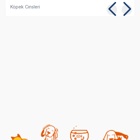
Köpek Cinsleri
Kısırlaştırılmış Kediye
Kedi ve Köpeklerde
Normal Mama
Pika Sendromu:
Yedirmek Zararlı mı?
Belirtileri ve Tedavisi
06 08 2026
05 08 2026
Kedi Beslenmesi
Genel Bilgiler