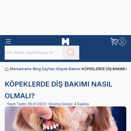
Obivan
Yenilenen Obivan 2 KG Kedi Mamaları ile tanışın!
Markamama
Blog Sayfası
Köpek Bakımı
KÖPEKLERDE DİŞ BAKIMI NA
KÖPEKLERDE DİŞ BAKIMI NASIL
OLMALI?
•
Yayın Tarihi:
25.01.2023
•
Okuma Süresi:
4 Dakika