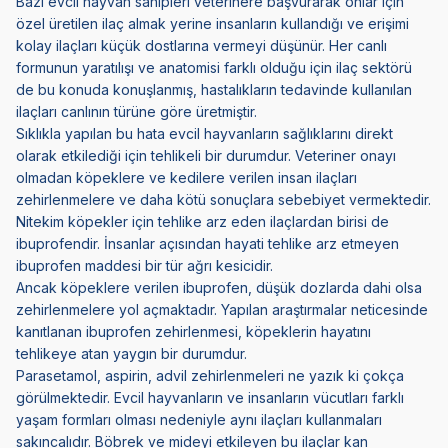
Bazı evcil hayvan sahipleri veterinere başvurarak onlar için
özel üretilen ilaç almak yerine insanların kullandığı ve erişimi
kolay ilaçları küçük dostlarına vermeyi düşünür. Her canlı
formunun yaratılışı ve anatomisi farklı olduğu için ilaç sektörü
de bu konuda konuşlanmış, hastalıkların tedavinde kullanılan
ilaçları canlının türüne göre üretmiştir.
Sıklıkla yapılan bu hata evcil hayvanların sağlıklarını direkt
olarak etkilediği için tehlikeli bir durumdur. Veteriner onayı
olmadan köpeklere ve kedilere verilen insan ilaçları
zehirlenmelere ve daha kötü sonuçlara sebebiyet vermektedir.
Nitekim köpekler için tehlike arz eden ilaçlardan birisi de
ibuprofendir. İnsanlar açısından hayati tehlike arz etmeyen
ibuprofen maddesi bir tür ağrı kesicidir.
Ancak köpeklere verilen ibuprofen, düşük dozlarda dahi olsa
zehirlenmelere yol açmaktadır. Yapılan araştırmalar neticesinde
kanıtlanan ibuprofen zehirlenmesi, köpeklerin hayatını
tehlikeye atan yaygın bir durumdur.
Parasetamol, aspirin, advil zehirlenmeleri ne yazık ki çokça
görülmektedir. Evcil hayvanların ve insanların vücutları farklı
yaşam formları olması nedeniyle aynı ilaçları kullanmaları
sakıncalıdır. Böbrek ve mideyi etkileyen bu ilaçlar kan