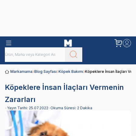
Obivan
Yenilenen Obivan 2 KG Kedi Mamaları ile tanışın!
Markamama
Blog Sayfası
Köpek Bakımı
Köpeklere İnsan İlaçları Ver
Köpeklere İnsan İlaçları Vermenin
Zararları
•
Yayın Tarihi:
25.07.2022
•
Okuma Süresi:
2 Dakika