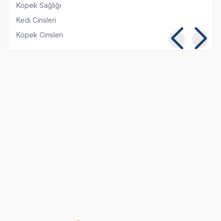
Köpek Sağlığı
Kedi Cinsleri
Köpek Cinsleri
Kısırlaştırılmış Kediye
Kedi ve Köpeklerde
Normal Mama
Pika Sendromu:
Yedirmek Zararlı mı?
Belirtileri ve Tedavisi
06 08 2026
05 08 2026
Kedi Beslenmesi
Genel Bilgiler