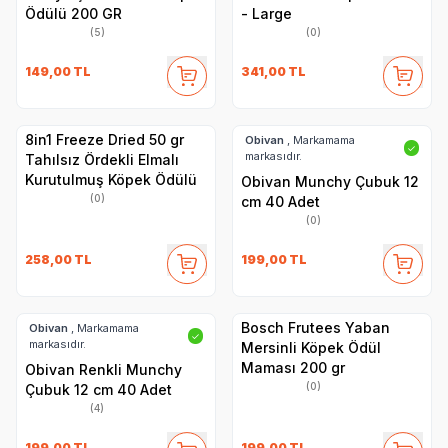
Ödülü 200 GR
- Large
(5)
(0)
149,00
TL
341,00
TL
8in1 Freeze Dried 50 gr
Obivan
, Markamama
✓
markasıdır.
Tahılsız Ördekli Elmalı
Kurutulmuş Köpek Ödülü
Obivan Munchy Çubuk 12
(0)
cm 40 Adet
(0)
258,00
TL
199,00
TL
Bosch Frutees Yaban
Obivan
, Markamama
✓
markasıdır.
Mersinli Köpek Ödül
Maması 200 gr
Obivan Renkli Munchy
(0)
Çubuk 12 cm 40 Adet
(4)
199,00
TL
199,00
TL