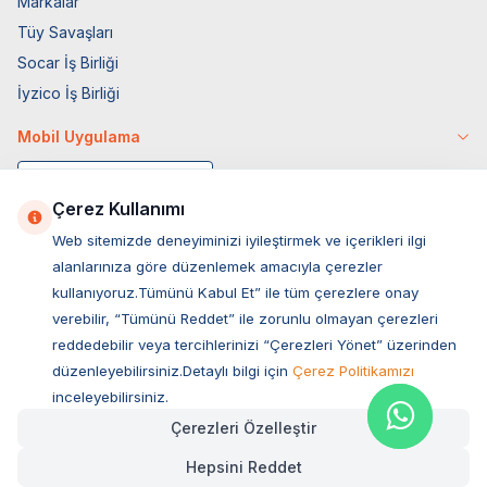
Markalar
Tüy Savaşları
Socar İş Birliği
İyzico İş Birliği
Mobil Uygulama
Çerez Kullanımı
Web sitemizde deneyiminizi iyileştirmek ve içerikleri ilgi
alanlarınıza göre düzenlemek amacıyla çerezler
kullanıyoruz.Tümünü Kabul Et” ile tüm çerezlere onay
verebilir, “Tümünü Reddet” ile zorunlu olmayan çerezleri
reddedebilir veya tercihlerinizi “Çerezleri Yönet” üzerinden
düzenleyebilirsiniz.Detaylı bilgi için
Çerez Politikamızı
Müşteri Hizmetleri
inceleyebilirsiniz.
Çerezleri Özelleştir
Sıkça Sorulan Sorular
Hepsini Reddet
Adres