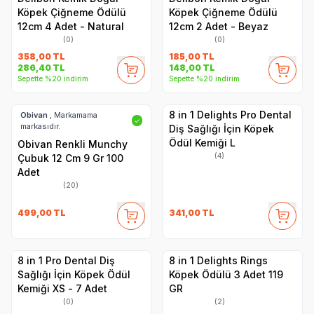
Köpek Çiğneme Ödülü
Köpek Çiğneme Ödülü
12cm 4 Adet - Natural
12cm 2 Adet - Beyaz
(0)
(0)
358,00
TL
185,00
TL
286,40
TL
148,00
TL
Sepette %20 indirim
Sepette %20 indirim
8 in 1 Delights Pro Dental
Obivan
, Markamama
✓
markasıdır.
Diş Sağlığı İçin Köpek
Ödül Kemiği L
Obivan Renkli Munchy
(4)
Çubuk 12 Cm 9 Gr 100
Adet
(20)
499,00
TL
341,00
TL
8 in 1 Pro Dental Diş
8 in 1 Delights Rings
Sağlığı İçin Köpek Ödül
Köpek Ödülü 3 Adet 119
Kemiği XS - 7 Adet
GR
(0)
(2)