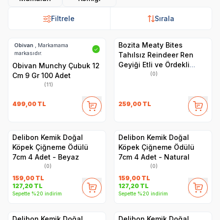
Filtrele
Sırala
Bozita Meaty Bites
Obivan
, Markamama
✓
markasıdır.
Tahılsız Reindeer Ren
Geyiği Etli ve Ördekli
Obivan Munchy Çubuk 12
Köpek Ödül Maması 70 gr
(0)
Cm 9 Gr 100 Adet
(11)
499,00
TL
259,00
TL
Delibon Kemik Doğal
Delibon Kemik Doğal
Köpek Çiğneme Ödülü
Köpek Çiğneme Ödülü
7cm 4 Adet - Beyaz
7cm 4 Adet - Natural
(0)
(0)
159,00
TL
159,00
TL
127,20
TL
127,20
TL
Sepette %20 indirim
Sepette %20 indirim
Delibon Kemik Doğal
Delibon Kemik Doğal