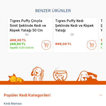
BENZER ÜRÜNLER
Tigres Puffy Çinçila
Tigres Puffy Kedi
Tig
Simit Şeklinde Kedi ve
Şeklinde Kedi ve Köpek
Şek
Köpek Yatağı 50 Cm
Yatağı
Yat
(6)
(3)
499,00
TL
1.8
899,00
TL
249,50
TL
94
Sepette %50 indirim
Sepe
Popüler Kedi Kategorileri
Kedi Maması