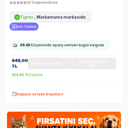
(0) Değerlendirme
Tigres
, Markamama markasıdır.
✓
Hızlı Teslimat
05
:45
:52
içerisinde sipariş verirsen bugün kargoda
649,00
Gelince Haber
Gelince Haber Ver
Ver
TL
324,50
TL
Sepette
Değişim ve İade Koşulları!