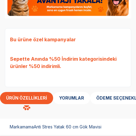
Bu ürüne özel kampanyalar
Ked
Sepette Anında %50 İndirim
kategorisindeki
Etli
ürünler %50 indirimli.
Tavu
bed
ÜRÜN ÖZELLIKLERI
YORUMLAR
ÖDEME SEÇENEKL
MarkamamaAnti Stres Yatak 60 cm Gök Mavisi