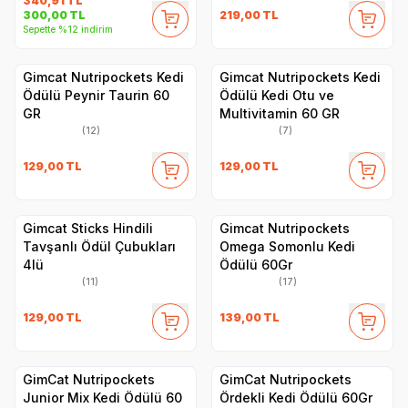
340,91
TL
219,00
TL
300,00
TL
Sepette %12 indirim
Gimcat Nutripockets Kedi
Gimcat Nutripockets Kedi
Ödülü Peynir Taurin 60
Ödülü Kedi Otu ve
GR
Multivitamin 60 GR
(12)
(7)
129,00
TL
129,00
TL
Gimcat Sticks Hindili
Gimcat Nutripockets
Tavşanlı Ödül Çubukları
Omega Somonlu Kedi
4lü
Ödülü 60Gr
(11)
(17)
129,00
TL
139,00
TL
GimCat Nutripockets
GimCat Nutripockets
Junior Mix Kedi Ödülü 60
Ördekli Kedi Ödülü 60Gr