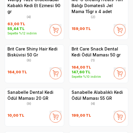
Kabaklı Kedi Et Ezmesi 90
Balığı Domatesli Jel
gr
Mama 15gr x 4 adet
(4)
(2)
63,00
TL
159,00
TL
55,44
TL
Sepette %12 indirim
Brit Care Shiny Hair Kedi
Brit Care Snack Dental
Bisküvisi 50 Gr
Kedi Ödül Maması 50 gr
(6)
(1)
164,00
TL
164,00
TL
147,60
TL
Sepette %10 indirim
Sanabelle Dental Kedi
Sanabelle Alabalıklı Kedi
Ödül Maması 20 GR
Ödül Maması 55 GR
(9)
(4)
10,00
TL
199,00
TL