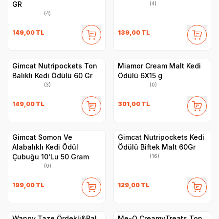
GR
(4)
(4)
149,00
TL
139,00
TL
Gimcat Nutripockets Ton
Miamor Cream Malt Kedi
Balıklı Kedi Ödülü 60 Gr
Ödülü 6X15 g
(3)
(0)
149,00
TL
301,00
TL
Gimcat Somon Ve
Gimcat Nutripockets Kedi
Alabalıklı Kedi Ödül
Ödülü Biftek Malt 60Gr
Çubuğu 10'Lu 50 Gram
(16)
(0)
199,00
TL
129,00
TL
Wanpy Taze Ördekli&Bal
Me-O CreamyTreats Ton