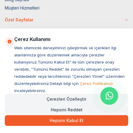
Müşteri Hizmetleri
Özel Sayfalar
4 Ekim Özel
Markalar
Çerez Kullanımı
Tüy Savaşları
Web sitemizde deneyiminizi iyileştirmek ve içerikleri ilgi
alanlarınıza göre düzenlemek amacıyla çerezler
Socar İş Birliği
kullanıyoruz.Tümünü Kabul Et” ile tüm çerezlere onay
İyzico İş Birliği
verebilir, “Tümünü Reddet” ile zorunlu olmayan çerezleri
Mobil Uygulama
reddedebilir veya tercihlerinizi “Çerezleri Yönet” üzerinden
düzenleyebilirsiniz.Detaylı bilgi için
Çerez Politikamızı
inceleyebilirsiniz.
Çerezleri Özelleştir
Hepsini Reddet
Hepsini Kabul Et