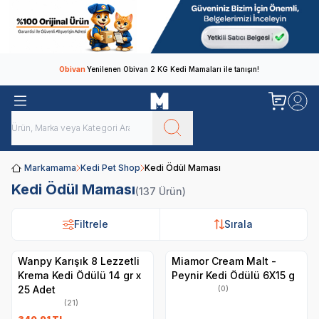
Obivan
Yenilenen Obivan 2 KG Kedi Mamaları ile tanışın!
Markamama
Kedi Pet Shop
Kedi Ödül Maması
Kedi Ödül Maması
(137 Ürün)
Filtrele
Filtrele
Sırala
Sırala
Wanpy Karışık 8 Lezzetli
Miamor Cream Malt -
Krema Kedi Ödülü 14 gr x
Peynir Kedi Ödülü 6X15 g
25 Adet
(0)
(21)