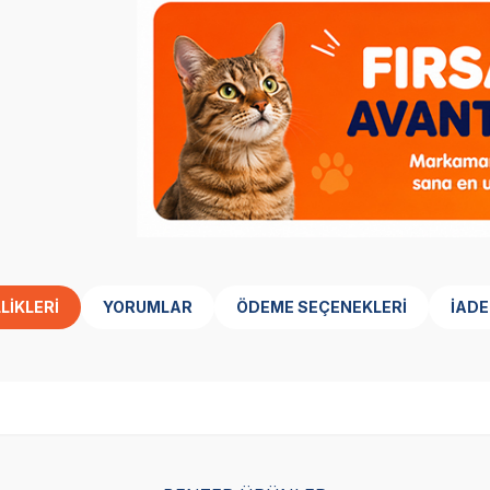
LIKLERI
YORUMLAR
ÖDEME SEÇENEKLERI
İADE
SKT
1.09.2027
SKT
1.05.2027
Yetkili
Yetkili