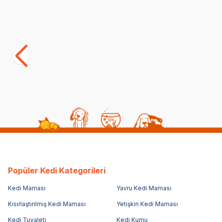
Satıcı
Wanpy Karışık 8 Lezzetli Krema Kedi
Miamor Crea
Ödülü 14 gr x 25 Adet
6X15 g
(21)
(0)
366,00
TL
219,00
TL
322,08
TL
Sepette %12 indirim
Popüler Kedi Kategorileri
Kedi Maması
Yavru Kedi Maması
Kısırlaştırılmış Kedi Maması
Yetişkin Kedi Maması
Kedi Tuvaleti
Kedi Kumu