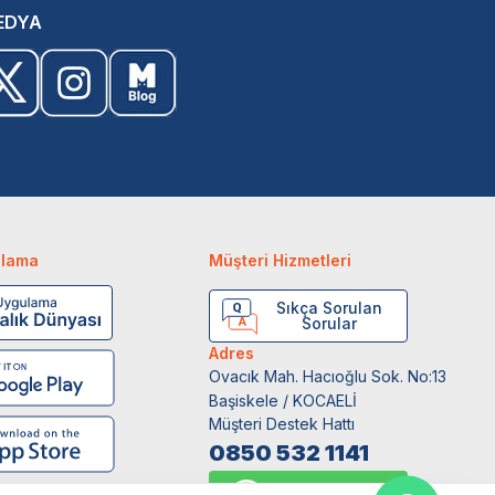
EDYA
ulama
Müşteri Hizmetleri
Sıkça Sorulan
Sorular
Adres
Ovacık Mah. Hacıoğlu Sok. No:13
Başiskele / KOCAELİ
Müşteri Destek Hattı
0850 532 1141
WhatsApp Destek