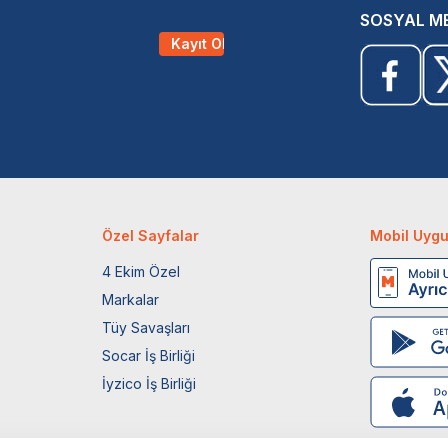
SOSYAL M
Kayıt Ol
Özel Sayfalar
Mobil Uyg
4 Ekim Özel
Markalar
Tüy Savaşları
Socar İş Birliği
İyzico İş Birliği