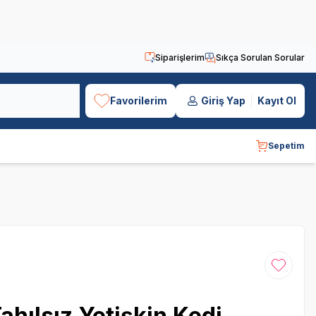
Siparişlerim
Sıkça Sorulan Sorular
Favorilerim
Giriş Yap
Kayıt Ol
Sepetim
Favoriye
hılsız Yetişkin Kedi