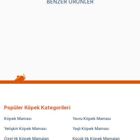
BENZER ÜRÜNLER
Satıcı
Satıcı
m Malt -Peynir Kedi Ödülü
Gimcat Nutripockets Kedi Ödü
Taurin 60 GR
(12)
129,00
TL
Popüler Köpek Kategorileri
Köpek Maması
Yavru Köpek Maması
Yetişkin Köpek Maması
Yaşlı Köpek Maması
Özel Irk Köpek Mamaları
Küçük Irk Köpek Mamaları