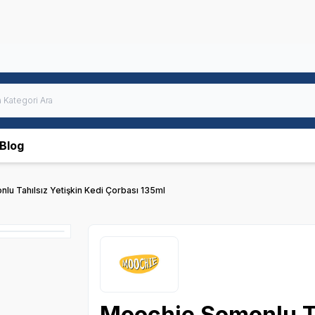
Blog
u Tahılsız Yetişkin Kedi Çorbası 135ml
Moochie Somonlu Ta