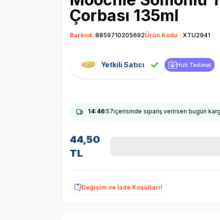
Çorbası 135ml
Barkod:
8859710205692
Ürün Kodu :
XTU2941
Yetkili Satıcı
Hızlı Teslimat
14
:46
:56
içerisinde sipariş verirsen bugün ka
44,50
TL
Değişim ve İade Koşulları!