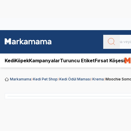
Obivan
Yenilenen Obivan 2 KG Kedi Mamaları ile tanışın!
Kedi
Köpek
Kampanyalar
Turuncu Etiket
Fırsat Köşesi
Markamama
Kedi Pet Shop
Kedi Ödül Maması
Krema
Moochie Somonl