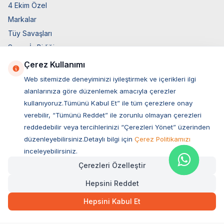
4 Ekim Özel
Markalar
Tüy Savaşları
Socar İş Birliği
İyzico İş Birliği
Çerez Kullanımı
Web sitemizde deneyiminizi iyileştirmek ve içerikleri ilgi
Mobil Uygulama
alanlarınıza göre düzenlemek amacıyla çerezler
kullanıyoruz.Tümünü Kabul Et” ile tüm çerezlere onay
verebilir, “Tümünü Reddet” ile zorunlu olmayan çerezleri
reddedebilir veya tercihlerinizi “Çerezleri Yönet” üzerinden
düzenleyebilirsiniz.Detaylı bilgi için
Çerez Politikamızı
inceleyebilirsiniz.
Çerezleri Özelleştir
Hepsini Reddet
Müşteri Hizmetleri
Hepsini Kabul Et
Sıkça Sorulan Sorular