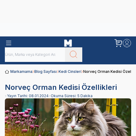
Obivan
Yenilenen Obivan 2 KG Kedi Mamaları ile tanışın!
Markamama
Blog Sayfası
Kedi Cinsleri
Norveç Orman Kedisi Özellikl
Norveç Orman Kedisi Özellikleri
•
Yayın Tarihi:
08.01.2024
•
Okuma Süresi:
5 Dakika