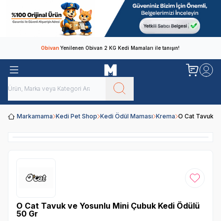
Obivan
Yenilenen Obivan 2 KG Kedi Mamaları ile tanışın!
Markamama
Kedi Pet Shop
Kedi Ödül Maması
Krema
O Cat Tavuk v
Favoriye
O Cat Tavuk ve Yosunlu Mini Çubuk Kedi Ödülü
50 Gr