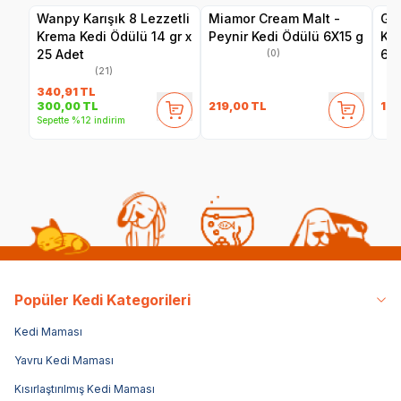
Wanpy Karışık 8 Lezzetli
Miamor Cream Malt -
Gim
Krema Kedi Ödülü 14 gr x
Peynir Kedi Ödülü 6X15 g
Ked
25 Adet
60
(0)
(21)
340,91
TL
219,00
TL
129
300,00
TL
Sepette %12 indirim
Popüler Kedi Kategorileri
Kedi Maması
Yavru Kedi Maması
Kısırlaştırılmış Kedi Maması