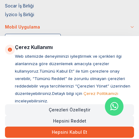
Socar İş Birliği
İyzico İş Birliği
Mobil Uygulama
Çerez Kullanımı
Web sitemizde deneyiminizi iyileştirmek ve içerikleri ilgi
alanlarınıza göre düzenlemek amacıyla çerezler
kullanıyoruz.Tümünü Kabul Et” ile tüm çerezlere onay
verebilir, “Tümünü Reddet” ile zorunlu olmayan çerezleri
reddedebilir veya tercihlerinizi “Çerezleri Yönet” üzerinden
düzenleyebilirsiniz.Detaylı bilgi için
Çerez Politikamızı
Müşteri Hizmetleri
inceleyebilirsiniz.
Çerezleri Özelleştir
Sıkça Sorulan Sorular
Hepsini Reddet
Adres
59,00
TL
Hızlı Teslimat
Ovacık Mah. Hacıoğlu Sok. No:13 Başiskele / KOCAELİ
Hepsini Kabul Et
Müşteri Destek Hattı
SEPETE EKLE