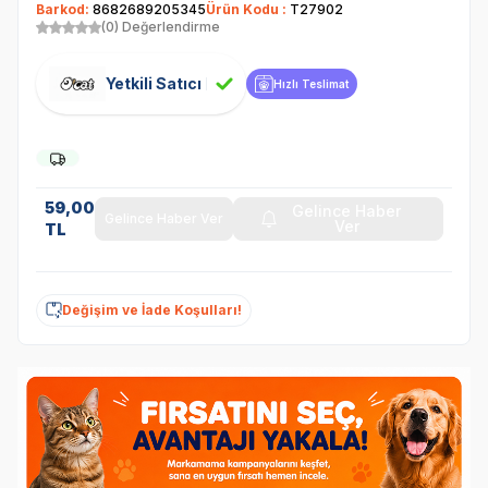
Barkod:
8682689205345
Ürün Kodu :
T27902
(0) Değerlendirme
Yetkili Satıcı
Hızlı Teslimat
59,00
Gelince Haber
Gelince Haber Ver
Ver
TL
Değişim ve İade Koşulları!