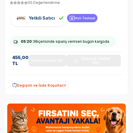
(0) Değerlendirme
Yetkili Satıcı
Hızlı Teslimat
05
:20
:37
içerisinde sipariş verirsen bugün kargoda
455,00
Gelince Haber
Gelince Haber Ver
Ver
TL
Değişim ve İade Koşulları!