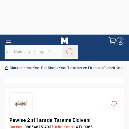
Obivan
Yenilenen Obivan 2 KG Kedi Mamaları ile tanışın!
Markamama
Kedi Pet Shop
Kedi Tarakları ve Fırçaları
Buharlı Kedi Ta
Favoriye
Pawise 2 si 1 arada Tarama Eldiveni
Barkod:
8886467514937
Ürün Kodu :
XTU0365