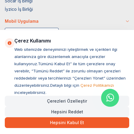
Socar İş Birliği
İyzico İş Birliği
Mobil Uygulama
Çerez Kullanımı
Web sitemizde deneyiminizi iyileştirmek ve içerikleri ilgi
alanlarınıza göre düzenlemek amacıyla çerezler
kullanıyoruz.Tümünü Kabul Et” ile tüm çerezlere onay
verebilir, “Tümünü Reddet” ile zorunlu olmayan çerezleri
reddedebilir veya tercihlerinizi “Çerezleri Yönet” üzerinden
düzenleyebilirsiniz.Detaylı bilgi için
Çerez Politikamızı
Müşteri Hizmetleri
inceleyebilirsiniz.
Çerezleri Özelleştir
Sıkça Sorulan Sorular
Hepsini Reddet
Adres
243,00
TL
Hızlı Teslimat
Ovacık Mah. Hacıoğlu Sok. No:13 Başiskele / KOCAELİ
Hepsini Kabul Et
Müşteri Destek Hattı
SEPETE EKLE
0850 532 1141