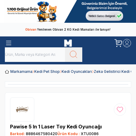
Obivan
Yenilenen Obivan 2 KG Kedi Mamaları ile tanışın!
Markamama
Kedi Pet Shop
Kedi Oyuncakları
Zeka Gelistirici Kedi Oy
Favoriye
Pawise 5 In 1 Laser Toy Kedi Oyuncağı
Barkod:
8886467580420
Ürün Kodu :
XTU0086