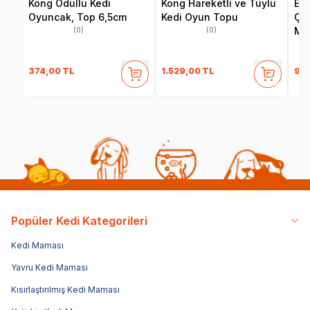
Kong Ödüllü Kedi
Kong Hareketli ve Tüylü
Eas
Oyuncak, Top 6,5cm
Kedi Oyun Topu
Çın
Ma
(0)
(0)
374,00
TL
1.529,00
TL
98,
Popüler Kedi Kategorileri
Kedi Maması
Yavru Kedi Maması
Kısırlaştırılmış Kedi Maması