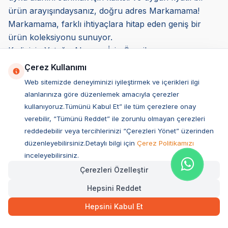
ürün arayışındaysanız, doğru adres Markamama!
Markamama, farklı ihtiyaçlara hitap eden geniş bir
ürün koleksiyonu sunuyor.
Kedinizin Yatağa Alışması İçin Öneriler
Küçük dostlarınızın, evde kedi yatağına alışma süreci
Çerez Kullanımı
bazen zorlayıcı olabilir. Bu gibi durumlarda sabırlı
Web sitemizde deneyiminizi iyileştirmek ve içerikleri ilgi
olmalı ve rutin oluşturmaya özen göstermelisiniz.
alanlarınıza göre düzenlemek amacıyla çerezler
Bebeklik döneminden beri sert zeminlerde uyuyan
kullanıyoruz.Tümünü Kabul Et” ile tüm çerezlere onay
küçük dostlarınız, yumuşak ve hafif ürünlere daha zor
verebilir, “Tümünü Reddet” ile zorunlu olmayan çerezleri
alışabilir. Küçük dostunuzun, yavru olduğu
reddedebilir veya tercihlerinizi “Çerezleri Yönet” üzerinden
zamanlardan itibaren yumuşak ve konforlu ürünlerde
düzenleyebilirsiniz.Detaylı bilgi için
Çerez Politikamızı
yatmasına dikkat edebilirsiniz. Küçük dostunuza ilk
inceleyebilirsiniz.
doğduğu andan itibaren yumuşak ve rahat, yavru kedi
Çerezleri Özelleştir
yataklarının konforuna alıştırmanız yetişkinlik
Hepsini Reddet
dönemlerinde rahat etmenizi sağlar.
Hepsini Kabul Et
Ürünün temiz olması ve kaliteli malzemeden yapılması,
küçük dostunuzun alışma sürecini kolaylaştırır. Küçük