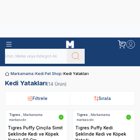
Obivan
Yenilenen Obivan 2 KG Kedi Mamaları ile tanışın!
Markamama
Kedi Pet Shop
Kedi Yatakları
Kedi Yatakları
(14 Ürün)
Filtrele
Filtrele
Sırala
Sırala
Tigres
, Markamama
Tigres
, Markamama
✓
✓
markasıdır.
markasıdır.
Tigres Puffy Çinçila Simit
Tigres Puffy Kedi
Şeklinde Kedi ve Köpek
Şeklinde Kedi ve Köpek