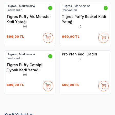
Tigres
, Markamama
Tigres
, Markamama
✓
✓
markasıdır.
markasıdır.
Tigres Puffy Mr. Monster
Tigres Puffy Rocket Kedi
Kedi Yatağı
Yatağı
(0)
(0)
899,00
TL
990,00
TL
Pro Plan Kedi Çadırı
Tigres
, Markamama
✓
markasıdır.
(0)
Tigres Puffy Catnipli
Fiyonk Kedi Yatağı
(0)
699,00
TL
599,00
TL
Kedi Yatakları