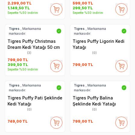
2.299,00
TL
599,00
TL
1.149,50
TL
299,50
TL
Sepette %50 indirim
Sepette %50 indirim
Tigres
, Markamama
Tigres
, Markamama
✓
✓
markasıdır.
markasıdır.
Tigres Puffy Christmas
Tigres Puffy Ligorin Kedi
Dream Kedi Yatağı 50 cm
Yatağı
(3)
(0)
799,00
TL
799,00
TL
399,50
TL
Sepette %50 indirim
Tigres
, Markamama
Tigres
, Markamama
✓
✓
markasıdır.
markasıdır.
Tigres Puffy Pati Şeklinde
Tigres Puffy Balina
Kedi Yatağı
Şeklinde Kedi Yatağı
(0)
(0)
749,00
TL
799,00
TL