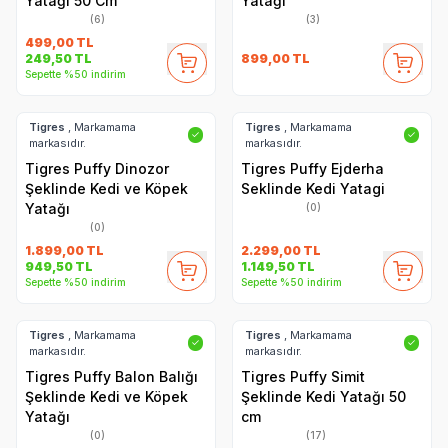
Yatağı 50 Cm
Yatağı
(6)
(3)
499,00
TL
899,00
TL
249,50
TL
Sepette %50 indirim
Tigres
, Markamama
Tigres
, Markamama
✓
✓
markasıdır.
markasıdır.
Tigres Puffy Dinozor
Tigres Puffy Ejderha
Şeklinde Kedi ve Köpek
Seklinde Kedi Yatagi
Yatağı
(0)
(0)
1.899,00
TL
2.299,00
TL
949,50
TL
1.149,50
TL
Sepette %50 indirim
Sepette %50 indirim
Tigres
, Markamama
Tigres
, Markamama
✓
✓
markasıdır.
markasıdır.
Tigres Puffy Balon Balığı
Tigres Puffy Simit
Şeklinde Kedi ve Köpek
Şeklinde Kedi Yatağı 50
Yatağı
cm
(0)
(17)