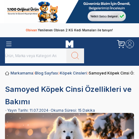
Obivan
Yenilenen Obivan 2 KG Kedi Mamaları ile tanışın!
Markamama
Blog Sayfası
Köpek Cinsleri
Samoyed Köpek Cinsi Özelli
Samoyed Köpek Cinsi Özellikleri ve
Bakımı
•
Yayın Tarihi:
11.07.2024
•
Okuma Süresi:
15 Dakika