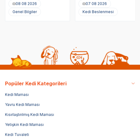
Akciğere Kedi Tüyü
08 08 2026
07 08 2026
Kaçması
Genel Bilgiler
Kedi Beslenmesi
Popüler Kedi Kategorileri
Kedi Maması
Yavru Kedi Maması
Kısırlaştırılmış Kedi Maması
Yetişkin Kedi Maması
Kedi Tuvaleti