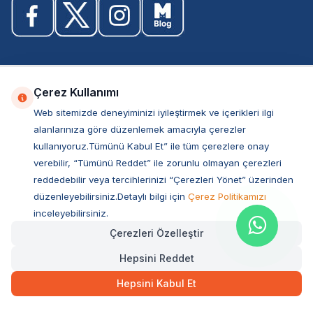
Önemli Bilgiler
Çerez Kullanımı
Web sitemizde deneyiminizi iyileştirmek ve içerikleri ilgi
Sık Sorulan Sorular
alanlarınıza göre düzenlemek amacıyla çerezler
Aydınlatma ve Açık Rıza Metni
kullanıyoruz.Tümünü Kabul Et” ile tüm çerezlere onay
Çerez Politikası
verebilir, “Tümünü Reddet” ile zorunlu olmayan çerezleri
Kişisel Veri Politikası
reddedebilir veya tercihlerinizi “Çerezleri Yönet” üzerinden
Üyelik ve Kullanım Şartları
düzenleyebilirsiniz.Detaylı bilgi için
Çerez Politikamızı
Satış Sözleşmesi
inceleyebilirsiniz.
Teslimat Koşulları
Çerezleri Özelleştir
Ticari Elektronik İzin
Hepsini Reddet
Elektronik İleti Aydınlatma Metni
Hepsini Kabul Et
Hızlı Erişim