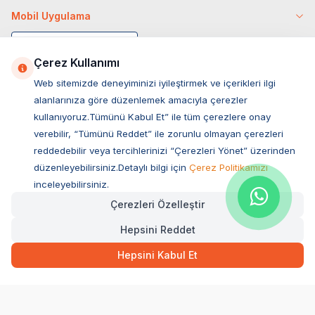
Mobil Uygulama
Çerez Kullanımı
Web sitemizde deneyiminizi iyileştirmek ve içerikleri ilgi
alanlarınıza göre düzenlemek amacıyla çerezler
kullanıyoruz.Tümünü Kabul Et” ile tüm çerezlere onay
verebilir, “Tümünü Reddet” ile zorunlu olmayan çerezleri
reddedebilir veya tercihlerinizi “Çerezleri Yönet” üzerinden
düzenleyebilirsiniz.Detaylı bilgi için
Çerez Politikamızı
Müşteri Hizmetleri
inceleyebilirsiniz.
Çerezleri Özelleştir
Sıkça Sorulan Sorular
Hepsini Reddet
Adres
Ovacık Mah. Hacıoğlu Sok. No:13 Başiskele / KOCAELİ
Hepsini Kabul Et
Müşteri Destek Hattı
0850 532 1141
WhatsApp Destek
0554 871 66 20