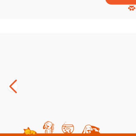
SKT
01.03.2027
Yetkili
Satıcı
Bozita Meaty Bites Tahılsız Reindeer Ren
8 in 1 Delig
Geyiği Etli ve Ördekli Köpek Ödül Maması
Köpek Ödül 
70 gr
(4)
(0)
259,00
TL
341,00
TL