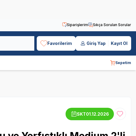
Siparişlerim
Sıkça Sorulan Sorular
Favorilerim
Giriş Yap
Kayıt Ol
Sepetim
SKT
01.12.2026
Favoriye
ve Yerfıstıklı Medium 2'li