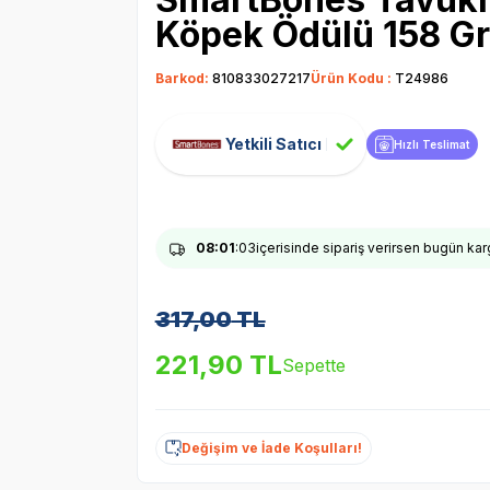
Köpek Ödülü 158 Gr
Barkod:
810833027217
Ürün Kodu :
T24986
Yetkili Satıcı
Hızlı Teslimat
08
:01
:02
içerisinde sipariş verirsen bugün ka
317,00
TL
221,90
TL
Sepette
Değişim ve İade Koşulları!