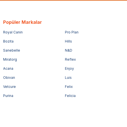
Popüler Markalar
Royal Canin
Pro Plan
Bozita
Hills
Sanebelle
N&D
Miratorg
Reflex
Acana
Enjoy
Obivan
Luis
Vetcure
Felix
Purina
Felicia