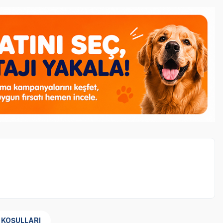
ndeki ürünler %30 indirimli.
 KOŞULLARI