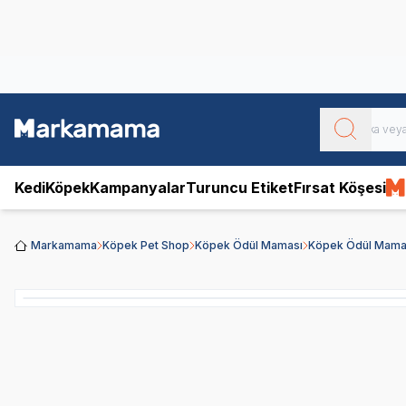
Obivan
Yenilenen Obivan 2 KG Kedi Mamaları ile tanışın!
Kedi
Köpek
Kampanyalar
Turuncu Etiket
Fırsat Köşesi
Markamama
Köpek Pet Shop
Köpek Ödül Maması
Köpek Ödül Mamal