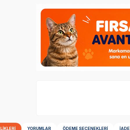
Sepette Anında %30 İndirim
kategorisi
LIKLERI
YORUMLAR
ÖDEME SEÇENEKLERI
İADE