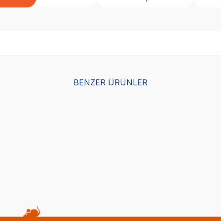
BENZER ÜRÜNLER
Yetkili
Yetkili
Satıcı
Satıcı
hts Pro Dental Diş Sağlığı İçin
8 in 1 Pro Dental Diş Sağlığı İ
Kemiği L
Ödül Kemiği XS - 7 Adet
(0)
341,00
TL