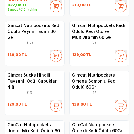
366,00
TL
219,00
TL
322,08
TL
Sepette %12 indirim
Gimcat Nutripockets Kedi
Gimcat Nutripockets Kedi
Ödülü Peynir Taurin 60
Ödülü Kedi Otu ve
GR
Multivitamin 60 GR
(12)
(7)
129,00
TL
129,00
TL
Gimcat Sticks Hindili
Gimcat Nutripockets
Tavşanlı Ödül Çubukları
Omega Somonlu Kedi
4lü
Ödülü 60Gr
(11)
(17)
129,00
TL
139,00
TL
GimCat Nutripockets
GimCat Nutripockets
Junior Mix Kedi Ödülü 60
Ördekli Kedi Ödülü 60Gr