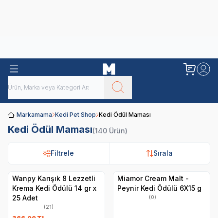
Obivan
Yenilenen Obivan 2 KG Kedi Mamaları ile tanışın!
Markamama
Kedi Pet Shop
Kedi Ödül Maması
Kedi Ödül Maması
(140 Ürün)
Filtrele
Filtrele
Sırala
Sırala
Wanpy Karışık 8 Lezzetli
Miamor Cream Malt -
Krema Kedi Ödülü 14 gr x
Peynir Kedi Ödülü 6X15 g
25 Adet
(0)
(21)