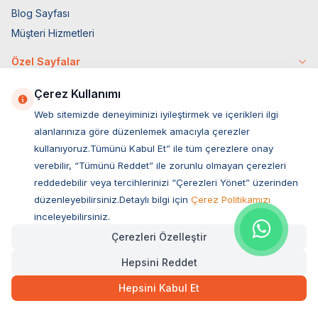
Blog Sayfası
Müşteri Hizmetleri
Özel Sayfalar
4 Ekim Özel
Çerez Kullanımı
Markalar
Web sitemizde deneyiminizi iyileştirmek ve içerikleri ilgi
Tüy Savaşları
alanlarınıza göre düzenlemek amacıyla çerezler
Socar İş Birliği
kullanıyoruz.Tümünü Kabul Et” ile tüm çerezlere onay
verebilir, “Tümünü Reddet” ile zorunlu olmayan çerezleri
İyzico İş Birliği
reddedebilir veya tercihlerinizi “Çerezleri Yönet” üzerinden
Mobil Uygulama
düzenleyebilirsiniz.Detaylı bilgi için
Çerez Politikamızı
inceleyebilirsiniz.
Çerezleri Özelleştir
Hepsini Reddet
Hepsini Kabul Et