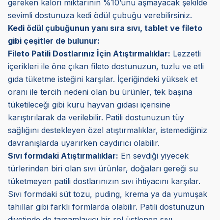
gereken kalori miktarının %10’unu aşmayacak şekilde
sevimli dostunuza kedi ödül çubuğu verebilirsiniz.
Kedi ödül çubuğunun yanı sıra sıvı, tablet ve fileto
gibi çeşitler de bulunur:
Fileto Patili Dostlarınız İçin Atıştırmalıklar:
Lezzetli
içerikleri ile öne çıkan fileto dostunuzun, tuzlu ve etli
gıda tüketme isteğini karşılar. İçeriğindeki yüksek et
oranı ile tercih nedeni olan bu ürünler, tek başına
tüketileceği gibi kuru hayvan gıdası içerisine
karıştırılarak da verilebilir. Patili dostunuzun tüy
sağlığını destekleyen özel atıştırmalıklar, istemediğiniz
davranışlarda uyarırken caydırıcı olabilir.
Sıvı formdaki Atıştırmalıklar:
En sevdiği yiyecek
türlerinden biri olan sıvı ürünler, doğaları gereği su
tüketmeyen patili dostlarınızın sıvı ihtiyacını karşılar.
Sıvı formdaki süt tozu, puding, krema ya da yumuşak
tahıllar gibi farklı formlarda olabilir. Patili dostunuzun
diyetinde de tamamlayıcı bir rol üstlenen sıvı