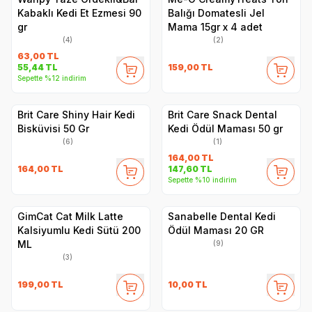
Kabaklı Kedi Et Ezmesi 90
Balığı Domatesli Jel
gr
Mama 15gr x 4 adet
(4)
(2)
63,00
TL
159,00
TL
55,44
TL
Sepette %12 indirim
Brit Care Shiny Hair Kedi
Brit Care Snack Dental
Bisküvisi 50 Gr
Kedi Ödül Maması 50 gr
(6)
(1)
164,00
TL
164,00
TL
147,60
TL
Sepette %10 indirim
GimCat Cat Milk Latte
Sanabelle Dental Kedi
Kalsiyumlu Kedi Sütü 200
Ödül Maması 20 GR
ML
(9)
(3)
199,00
TL
10,00
TL