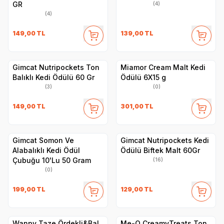
GR
(4)
(4)
149,00
TL
139,00
TL
Gimcat Nutripockets Ton
Miamor Cream Malt Kedi
Balıklı Kedi Ödülü 60 Gr
Ödülü 6X15 g
(3)
(0)
149,00
TL
301,00
TL
Gimcat Somon Ve
Gimcat Nutripockets Kedi
Alabalıklı Kedi Ödül
Ödülü Biftek Malt 60Gr
Çubuğu 10'Lu 50 Gram
(16)
(0)
199,00
TL
129,00
TL
Wanpy Taze Ördekli&Bal
Me-O CreamyTreats Ton