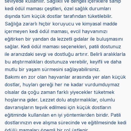
seviyede kullanılır. Sağlıklı ve dengeli içeriklere sahip
kedi ödül maması çeşitleri, özel sağlık durumları
dışında tüm küçük dostlar tarafından tüketilebilir.
Sağlığa zararlı hiçbir koruyucu ve kimyasal madde
içermeyen kedi ödül maması, evcil hayvanınızı
eğitirken bir yandan da lezzetli gıdalar ile buluşmasını
sağlar. Kedi ödül maması seçenekleri, patili dostunuz
ile aranızdaki sevgi ve dostluğu artırır. Belirli aralıklarla
bu atıştırmalıkları dostunuza verebilir, keyifli ve daha
mutlu bir yaşam sürmesini sağlayabilirsiniz.
Bakımı en zor olan hayvanlar arasında yer alan küçük
dostlar, huyları gereği her ne kadar vurdumduymaz
olsalar da çoğu zaman farklı yiyecekler tüketmek
hoşlarına gider. Lezzet dolu atıştırmalıklar, olumlu
davranışların teşvik edilmesi için küçük dostların
eğitiminde kullanılan en iyi yöntemlerden biridir. Patili
dostlarınızın eve alışma sürecinde ve eğitilmesinde kedi
ödülü mamaları önemli bir rol üstlenir.