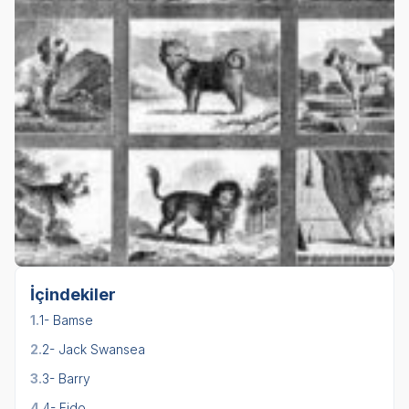
İçindekiler
1.
1- Bamse
2.
2- Jack Swansea
3.
3- Barry
4.
4- Fido