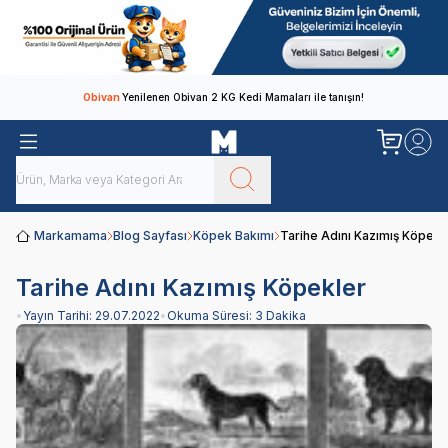
Obivan
Yenilenen Obivan 2 KG Kedi Mamaları ile tanışın!
Markamama
Blog Sayfası
Köpek Bakımı
Tarihe Adını Kazımış Köpekl
Tarihe Adını Kazımış Köpekler
•
Yayın Tarihi:
29.07.2022
•
Okuma Süresi:
3 Dakika