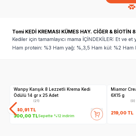
Tomi KEDİ KREMASI KÜMES HAY. CİĞER & BİOTİN 
Kediler için tamamlayıcı mama İÇİNDEKİLER: Et ve et
Ham protein: %3 Ham yağ: %,3,5 Ham kül: %2 Ham 
SKT
01.02.2027
Yetkili
Satıcı
Wanpy Karışık 8 Lezzetli Krema Kedi
Miamor Crea
Ödülü 14 gr x 25 Adet
6X15 g
(21)
(0)
340,91
TL
219,00
TL
300,00
TL
Sepette %12 indirim