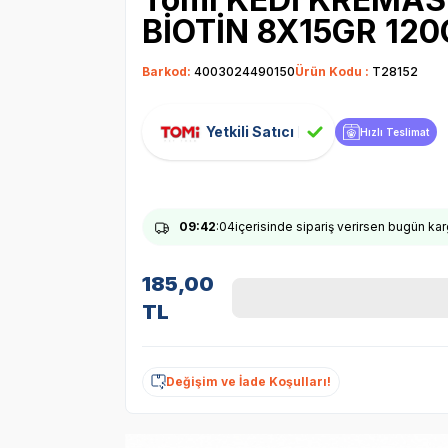
BİOTİN 8X15GR 12
Barkod:
4003024490150
Ürün Kodu :
T28152
Yetkili Satıcı
Hızlı Teslimat
09
:42
:03
içerisinde sipariş verirsen bugün ka
185,00
TL
Değişim ve İade Koşulları!