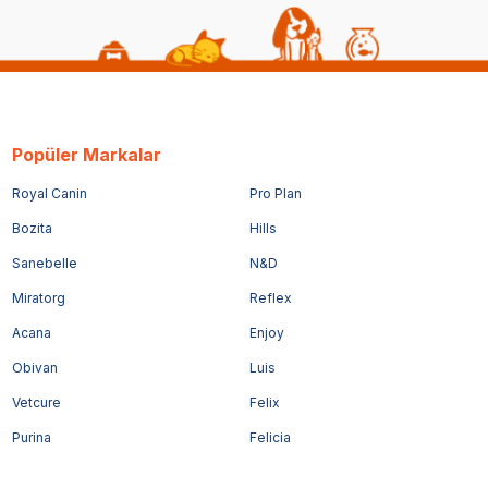
Popüler Markalar
Royal Canin
Pro Plan
Bozita
Hills
Sanebelle
N&D
Miratorg
Reflex
Acana
Enjoy
Obivan
Luis
Vetcure
Felix
Purina
Felicia