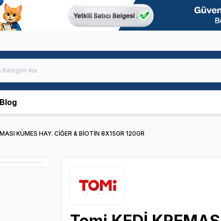
Blog
EMASI KÜMES HAY. CİĞER & BİOTİN 8X15GR 120GR
Tomi KEDİ KREMAS