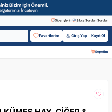
Siparişlerim
Sıkça Sorulan Sorular
Favorilerim
Giriş Yap
Kayıt Ol
Sepetim
Favoriye
I KÜMES HAY. CİĞER &