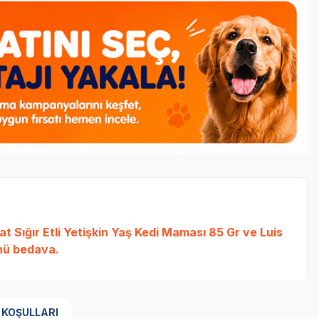
t Sığır Etli Yetişkin Yaş Kedi Maması 85 Gr
ve
Luis
ü bedava.
 KOŞULLARI