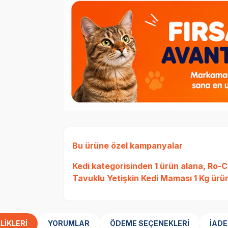
Bu ürüne özel kampanyalar
Kedi
kategorisinden 1 ürün alana,
Ro-Ca
Tavuklu Yetişkin Kedi Maması 1 Kg
ürün
LIKLERI
YORUMLAR
ÖDEME SEÇENEKLERI
İADE