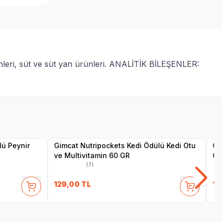
leri, süt ve süt yan ürünleri. ANALİTİK BİLEŞENLER:
SKT
1.05.2027
Yetkili
Satıcı
lü Peynir
Gimcat Nutripockets Kedi Ödülü Kedi Otu
Gi
ve Multivitamin 60 GR
Çu
(7)
129,00
TL
12