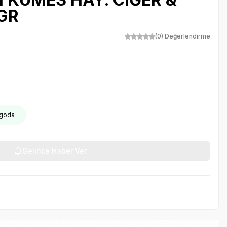
0GR
(0) Değerlendirme
rgoda
Gelince Haber Ver