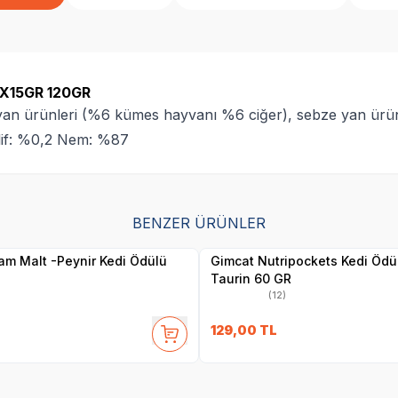
8X15GR 120GR
 yan ürünleri (%6 kümes hayvanı %6 ciğer), sebze yan ürün
lif: %0,2 Nem: %87
SKT
1.09.2027
SKT
1.05.2027
BENZER ÜRÜNLER
Yetkili
Yetkili
Satıcı
Satıcı
m Malt -Peynir Kedi Ödülü
Gimcat Nutripockets Kedi Ödü
Taurin 60 GR
(12)
129,00
TL