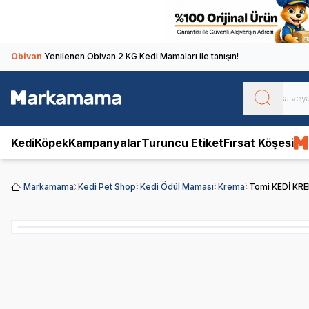
Obivan
Yenilenen Obivan 2 KG Kedi Mamaları ile tanışın!
Kedi
Köpek
Kampanyalar
Turuncu Etiket
Fırsat Köşesi
Markamama
Kedi Pet Shop
Kedi Ödül Maması
Krema
Tomi KEDİ KR