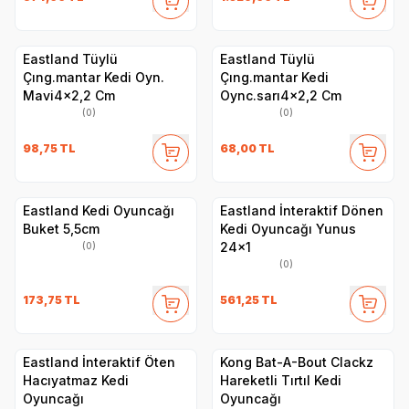
Eastland Tüylü
Eastland Tüylü
Çıng.mantar Kedi Oyn.
Çıng.mantar Kedi
Mavi4x2,2 Cm
Oync.sarı4x2,2 Cm
(0)
(0)
98,75
TL
68,00
TL
Eastland Kedi Oyuncağı
Eastland İnteraktif Dönen
Buket 5,5cm
Kedi Oyuncağı Yunus
24x1
(0)
(0)
173,75
TL
561,25
TL
Eastland İnteraktif Öten
Kong Bat-A-Bout Clackz
Hacıyatmaz Kedi
Hareketli Tırtıl Kedi
Oyuncağı
Oyuncağı