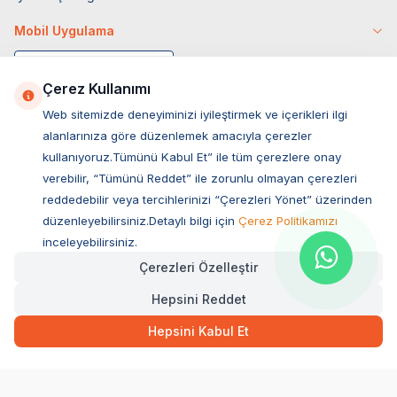
Mobil Uygulama
Çerez Kullanımı
Web sitemizde deneyiminizi iyileştirmek ve içerikleri ilgi
alanlarınıza göre düzenlemek amacıyla çerezler
kullanıyoruz.Tümünü Kabul Et” ile tüm çerezlere onay
verebilir, “Tümünü Reddet” ile zorunlu olmayan çerezleri
reddedebilir veya tercihlerinizi “Çerezleri Yönet” üzerinden
düzenleyebilirsiniz.Detaylı bilgi için
Çerez Politikamızı
Müşteri Hizmetleri
inceleyebilirsiniz.
Çerezleri Özelleştir
Sıkça Sorulan Sorular
Hepsini Reddet
Adres
Ovacık Mah. Hacıoğlu Sok. No:13 Başiskele / KOCAELİ
Hepsini Kabul Et
Müşteri Destek Hattı
0850 532 1141
WhatsApp Destek