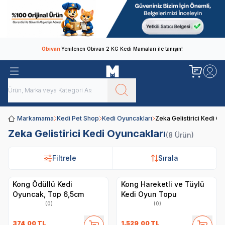
Obivan
Yenilenen Obivan 2 KG Kedi Mamaları ile tanışın!
Markamama
Kedi Pet Shop
Kedi Oyuncakları
Zeka Gelistirici Kedi Oy
Zeka Gelistirici Kedi Oyuncakları
(8 Ürün)
Filtrele
Filtrele
Sırala
Sırala
Kong Ödüllü Kedi
Kong Hareketli ve Tüylü
Oyuncak, Top 6,5cm
Kedi Oyun Topu
(0)
(0)
374,00
TL
1.529,00
TL