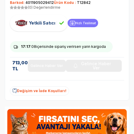
Barkod:
4011905029412
Ürün Kodu :
T12842
(0) Değerlendirme
Yetkili Satıcı
Hızlı Teslimat
17
:17
:08
içerisinde sipariş verirsen yarın kargoda
713,00
Gelince Haber
Gelince Haber Ver
Ver
TL
Değişim ve İade Koşulları!