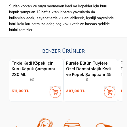
Sudan korkan ve suyu sevmeyen kedi ve köpekler için kuru
köpük şampuan.12 haftlaıktan itibaren yavrularda da
kullanılabilecek, seyahatlerde kullanılabilecek, içeriği sayesinde
kötü kokuları nötralize eder, hoş koku verir ve hassas şekilde
kürkü temizler.
BENZER ÜRÜNLER
Trixie Kedi Köpek Için
Purele Bütün Tüylere
Fer
Kuru Köpük Şampuanı
Özel Dermatolojik Kedi
Tal
230 ML
ve Köpek Şampuanı 450
Tem
ml
ve 
(0)
(1)
511,00
TL
397,00
TL
199