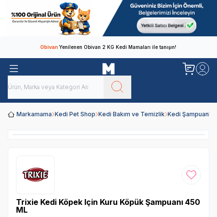
Obivan
Yenilenen Obivan 2 KG Kedi Mamaları ile tanışın!
Markamama
Kedi Pet Shop
Kedi Bakım ve Temizlik
Kedi Şampuanları
Favoriye
Trixie Kedi Köpek Için Kuru Köpük Şampuanı 450
ML