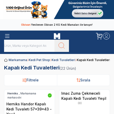
Obivan
Yenilenen Obivan 2 KG Kedi Mamaları ile tanışın!
Markamama
Kedi Pet Shop
Kedi Tuvaletleri
Kapalı Kedi Tuvaletleri
Kapalı Kedi Tuvaletleri
(22 Ürün)
Filtrele
Filtrele
Sırala
Sırala
Imac Zuma Çekmeceli
Herniks
, Markamama
✓
markasıdır.
Kapalı Kedi Tuvaleti Yeşil
(0)
Herniks Handor Kapalı
Kedi Tuvaleti 57x39x43 -