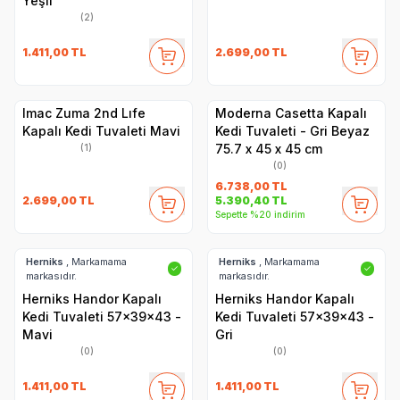
Yeşil
(2)
1.411,00
TL
2.699,00
TL
Imac Zuma 2nd Lıfe
Moderna Casetta Kapalı
Kapalı Kedi Tuvaleti Mavi
Kedi Tuvaleti - Gri Beyaz
75.7 x 45 x 45 cm
(1)
(0)
6.738,00
TL
2.699,00
TL
5.390,40
TL
Sepette %20 indirim
Herniks
, Markamama
Herniks
, Markamama
✓
✓
markasıdır.
markasıdır.
Herniks Handor Kapalı
Herniks Handor Kapalı
Kedi Tuvaleti 57x39x43 -
Kedi Tuvaleti 57x39x43 -
Mavi
Gri
(0)
(0)
1.411,00
TL
1.411,00
TL