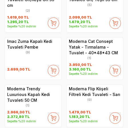
cm
(5)
(2)
1.619,00
TL
2.099,00
TL
1.295,20
TL
1.679,20
TL
Sepette %20 indirim
Sepette %20 indirim
Imac Zuma Kapalı Kedi
Moderna Cat Consept
Tuvaleti Pembe
Yatak - Tırmalama -
Tuvalet - 40*48*43 CM
(9)
(1)
3.950,00
TL
2.699,00
TL
3.160,00
TL
Sepette %20 indirim
Moderna Trendy
Moderna Flip Köşeli
Luxurious Kapalı Kedi
Filtreli Kedi Tuvaleti - Sarı
Tuvaleti 50 CM
(0)
(1)
2.966,00
TL
1.479,00
TL
2.372,80
TL
1.183,20
TL
Sepette %20 indirim
Sepette %20 indirim