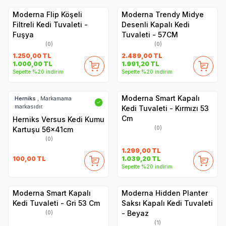
Moderna Flip Köşeli
Moderna Trendy Midye
Filtreli Kedi Tuvaleti -
Desenli Kapalı Kedi
Fuşya
Tuvaleti - 57CM
(0)
(0)
1.250,00
TL
2.489,00
TL
1.000,00
TL
1.991,20
TL
Sepette %20 indirim
Sepette %20 indirim
Moderna Smart Kapalı
Herniks
, Markamama
✓
markasıdır.
Kedi Tuvaleti - Kırmızı 53
Cm
Herniks Versus Kedi Kumu
(0)
Kartuşu 56x41cm
(0)
1.299,00
TL
100,00
TL
1.039,20
TL
Sepette %20 indirim
Moderna Smart Kapalı
Moderna Hidden Planter
Kedi Tuvaleti - Gri 53 Cm
Saksı Kapalı Kedi Tuvaleti
- Beyaz
(0)
(1)