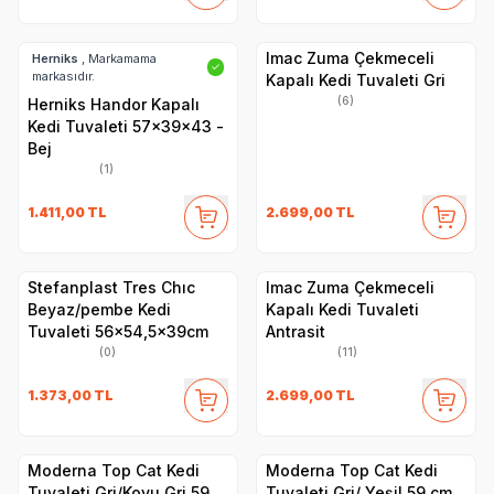
Imac Zuma Çekmeceli
Herniks
, Markamama
✓
markasıdır.
Kapalı Kedi Tuvaleti Gri
(6)
Herniks Handor Kapalı
Kedi Tuvaleti 57x39x43 -
Bej
(1)
1.411,00
TL
2.699,00
TL
Stefanplast Tres Chıc
Imac Zuma Çekmeceli
Beyaz/pembe Kedi
Kapalı Kedi Tuvaleti
Tuvaleti 56x54,5x39cm
Antrasit
(0)
(11)
1.373,00
TL
2.699,00
TL
​Moderna Top Cat Kedi
​Moderna Top Cat Kedi
Tuvaleti Gri/Koyu Gri 59
Tuvaleti Gri/ Yeşil 59 cm