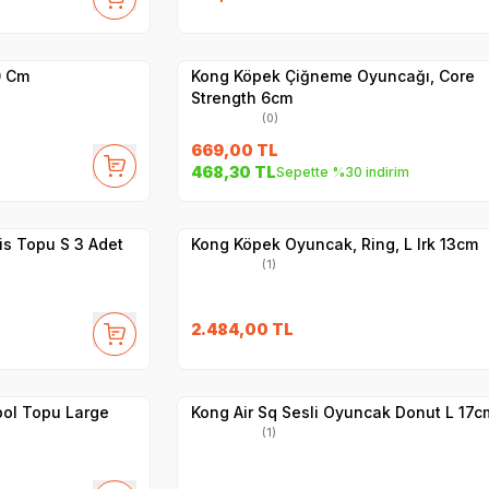
Yetkili
Satıcı
Hızlı Teslimat
0 Cm
Kong Köpek Çiğneme Oyuncağı, Core
Strength 6cm
(0)
669,00
TL
468,30
TL
Sepette %30 indirim
Hızlı Teslimat
Yetkili
Satıcı
Kargo Bedava
is Topu S 3 Adet
Kong Köpek Oyuncak, Ring, L Irk 13cm
(1)
2.484,00
TL
Hızlı Teslimat
Yetkili
Satıcı
Kargo Bedava
bol Topu Large
Kong Air Sq Sesli Oyuncak Donut L 17c
(1)