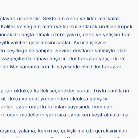
ağlayan ürünlerdir. Sektörün öncü ve lider markaları
 Kaliteli ve sağlam materyaller kullanılarak üretilen köpek
oyuncakları başta olmak üzere yavru, genç ve yetişkin tüm
li vakitler geçirmesini sağlar. Ayrıca işlevsel
 çeşitliliğe de sahiptir. Sevimli dostların sahibiyle olan
e vazgeçilmezi olmayı başarır. Dostunuzun yaşı, ırkı ve
getiren Markamama.com.tr sayesinde evcil dostunuzun
z için oldukça kaliteli seçenekler sunar. Tüylü canlıların
ekil, doku ve ebat yönlerinden oldukça geniş bir
ürünler, uzun ömürlü formları sayesinde hem can
min eden modellerin yanı sıra oynarken keyif almalarına
kaşıma, yalama, kemirme, çekiştirme gibi gereksinimleri