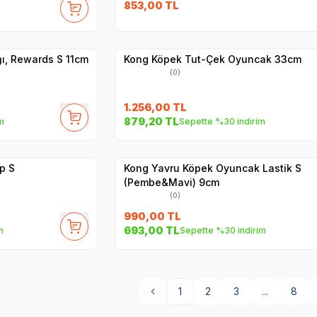
853,00
TL
Hızlı Teslimat
Yetkili
Satıcı
Kargo Bedava
ı, Rewards S 11cm
Kong Köpek Tut-Çek Oyuncak 33cm
(0)
1.256,00
TL
879,20
TL
m
Sepette %30 indirim
Yetkili
Satıcı
Hızlı Teslimat
p S
Kong Yavru Köpek Oyuncak Lastik S
(Pembe&Mavi) 9cm
(0)
990,00
TL
693,00
TL
m
Sepette %30 indirim
1
2
3
...
8