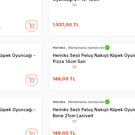
(0)
1.537,00
TL
m
Hızlı Teslimat
Herniks
, Markamama markasıdır.
✓
Köpek Oyuncağı -
Herniks Sesli Peluş Nakışlı Köpek Oyun
Pizza 14cm Sarı
(0)
149,00
TL
Hızlı Teslimat
Herniks
, Markamama markasıdır.
✓
 Köpek Oyuncağı -
Herniks Sesli Peluş Nakışlı Köpek Oyun
Bone 21cm Lacivert
(0)
149,00
TL