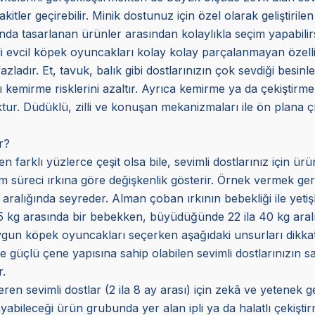
er geçirebilir. Minik dostunuz için özel olarak geliştirilen y
da tasarlanan ürünler arasından kolaylıkla seçim yapabilirs
li evcil köpek oyuncakları kolay kolay parçalanmayan özelli
azladır. Et, tavuk, balık gibi dostlarınızın çok sevdiği besinl
arı kemirme risklerini azaltır. Ayrıca kemirme ya da çekiştir
ur. Düdüklü, zilli ve konuşan mekanizmaları ile ön plana çık
r?
n farklı yüzlerce çeşit olsa bile, sevimli dostlarınız için ür
im süreci ırkına göre değişkenlik gösterir. Örnek vermek gerekir
 aralığında seyreder. Alman çoban ırkının bebekliği ile yetişki
75 kg arasında bir bebekken, büyüdüğünde 22 ila 40 kg aralı
ygun köpek oyuncakları seçerken aşağıdaki unsurları dikkate 
güçlü çene yapısına sahip olabilen sevimli dostlarınızın sa
.
n sevimli dostlar (2 ila 8 ay arası) için zekâ ve yetenek gel
bileceği ürün grubunda yer alan ipli ya da halatlı çekiştirme t