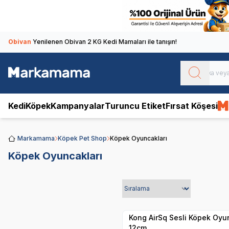
Obivan
Yenilenen Obivan 2 KG Kedi Mamaları ile tanışın!
Kedi
Köpek
Kampanyalar
Turuncu Etiket
Fırsat Köşesi
Markamama
Köpek Pet Shop
Köpek Oyuncakları
Köpek Oyuncakları
Yetkili
Satıcı
Hızlı Teslimat
Kong AirSq Sesli Köpek Oyu
12cm