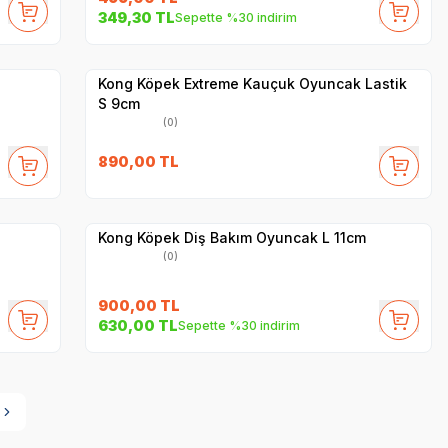
349,30
TL
Sepette %30 indirim
Hızlı Teslimat
Yetkili
Satıcı
Kargo Bedava
Kong Köpek Extreme Kauçuk Oyuncak Lastik
S 9cm
(0)
890,00
TL
Yetkili
Satıcı
Hızlı Teslimat
Kong Köpek Diş Bakım Oyuncak L 11cm
(0)
900,00
TL
630,00
TL
Sepette %30 indirim