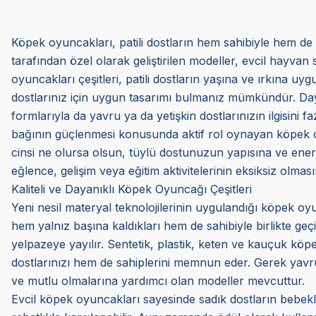
Köpek oyuncakları, patili dostların hem sahibiyle hem de 
tarafından özel olarak geliştirilen modeller, evcil hayvan 
oyuncakları çeşitleri, patili dostların yaşına ve ırkına 
dostlarınız için uygun tasarımı bulmanız mümkündür. Dayan
formlarıyla da yavru ya da yetişkin dostlarınızın ilgisini f
bağının güçlenmesi konusunda aktif rol oynayan köpek oyunc
cinsi ne olursa olsun, tüylü dostunuzun yapısına ve en
eğlence, gelişim veya eğitim aktivitelerinin eksiksiz olmasın
Kaliteli ve Dayanıklı Köpek Oyuncağı Çeşitleri
Yeni nesil materyal teknolojilerinin uygulandığı köpek oyun
hem yalnız başına kaldıkları hem de sahibiyle birlikte ge
yelpazeye yayılır. Sentetik, plastik, keten ve kauçuk k
dostlarınızı hem de sahiplerini memnun eder. Gerek yavru
ve mutlu olmalarına yardımcı olan modeller mevcuttur.
Evcil köpek oyuncakları sayesinde sadık dostların bebekl