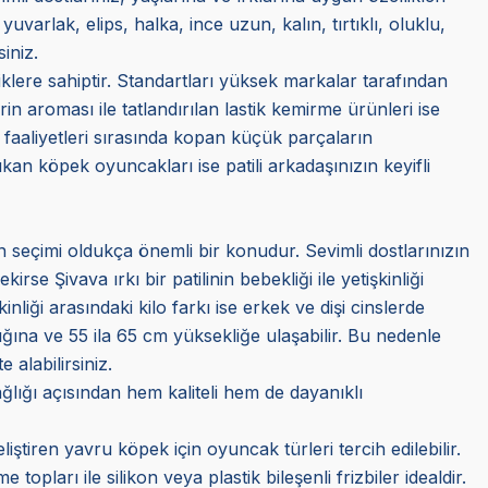
uvarlak, elips, halka, ince uzun, kalın, tırtıklı, oluklu,
iniz.
klere sahiptir. Standartları yüksek markalar tarafından
erin aroması ile tatlandırılan lastik kemirme ürünleri ise
me faaliyetleri sırasında kopan küçük parçaların
an köpek oyuncakları ise patili arkadaşınızın keyifli
ün seçimi oldukça önemli bir konudur. Sevimli dostlarınızın
se Şivava ırkı bir patilinin bebekliği ile yetişkinliği
nliği arasındaki kilo farkı ise erkek ve dişi cinslerde
ğına ve 55 ila 65 cm yüksekliğe ulaşabilir. Bu nedenle
alabilirsiniz.
ğlığı açısından hem kaliteli hem de dayanıklı
iştiren yavru köpek için oyuncak türleri tercih edilebilir.
opları ile silikon veya plastik bileşenli frizbiler idealdir.