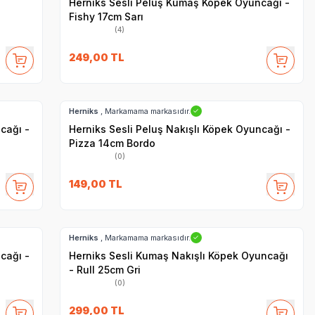
Herniks Sesli Peluş Kumaş Köpek Oyuncağı -
Fishy 17cm Sarı
(4)
249,00
TL
Hızlı Teslimat
Herniks
, Markamama markasıdır.
✓
cağı -
Herniks Sesli Peluş Nakışlı Köpek Oyuncağı -
Pizza 14cm Bordo
(0)
149,00
TL
Hızlı Teslimat
Herniks
, Markamama markasıdır.
✓
cağı -
Herniks Sesli Kumaş Nakışlı Köpek Oyuncağı
- Rull 25cm Gri
(0)
299,00
TL