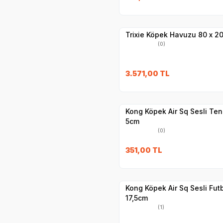
Hızlı Teslimat
Yetkili
Satıcı
Kargo Bedava
Trixie Köpek Havuzu 80 x 2
(0)
3.571,00
TL
Yetkili
Satıcı
Hızlı Teslimat
Kong Köpek Air Sq Sesli Ten
5cm
(0)
351,00
TL
Yetkili
Satıcı
Hızlı Teslimat
Kong Köpek Air Sq Sesli Fut
17,5cm
(1)