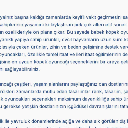
yalnız başına kaldığı zamanlarda keyifli vakit geçirmesini s
sahiplerinin yaşamını kolaylaştıran pek çok alternatif sunar.
uygun özellikleriyle ön plana çıkar. Bu sayede bebek köpek 
ıklı yapıya sahip ürünler, evcil hayvanların uzun süre keyif
azlasıyla çeken ürünler, zihin ve beden gelişimine destek veren
akları, özellikle temel itaat ve ileri itaat eğitimlerinin d
erjisine en uygun köpek oyuncağı seçeneklerini bir araya 
ı sağlayabilirsiniz.
cağı çeşitleri, yaşam alanlarını paylaştığınız can dostlarını
çirdikleri zamanlarda mutlu eden tasarımlar renk, tasarım, ş
öpek oyuncakları seçenekleri maksimum dayanıklılığa sahip 
 gerekse yetişkin dostlarınızın içgüdüsel davranışlarını tat
ik ile yavruluk dönemlerinde açığa ve daha sık görülen diş 