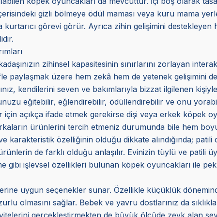
nılabilen köpek oyuncakları da mevcuttur. İçi boş olarak tas
 İçerisindeki gizli bölmeye ödül maması veya kuru mama yerl
urtarıcı görevi görür. Ayrıca zihin gelişimini destekleyen ha
dir.
ımları
daşınızın zihinsel kapasitesinin sınırlarını zorlayan interak
yifle paylaşmak üzere hem zekâ hem de yetenek gelişimini dest
nız, kendilerini seven ve bakımlarıyla bizzat ilgilenen kişiyle
zu eğitebilir, eğlendirebilir, ödüllendirebilir ve onu yorabil
 için açıkça ifade etmek gerekirse dişi veya erkek köpek oy
 markaların ürünlerini tercih etmeniz durumunda bile hem bo
 ve karakteristik özelliğinin olduğu dikkate alındığında; patili
 ürünlerin de farklı olduğu anlaşılır. Evinizin tüylü ve patili
me gibi işlevsel özellikleri bulunan köpek oyuncakları ile p
mlerine uygun seçenekler sunar. Özellikle küçüklük dönemin
urlu olmasını sağlar. Bebek ve yavru dostlarınız da sıklıkla
ivitelerini gerçekleştirmekten de büyük ölçüde zevk alan sevim