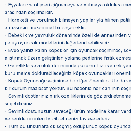
- Eşyaları ve objeleri çiğnemeye ve yutmaya oldukça me
arasından seçilmelidir.
- Hareketli ve yorulmak bilmeyen yapılarıyla bilinen patili
atması için mükemmel bir seçenektir.
- Bebeklik ve yavruluk döneminde özellikle annesinden ve k
peluş oyuncak modellerini değerlendirebilirsiniz.
- Evde yalnız kalan köpekler için oyuncak seçiminde, sev
alıştırmak üzere geliştirilen yalama pedlerine fıstık ezmes
- Genellikle yavruluk döneminde görülen hızlı yemek yeme
kuru mama doldurabileceğiniz köpek oyuncakları önemli 
- Köpek Oyuncağı seçiminde bir diğer önemli nokta da sevi
bir durum maalesef yoktur. Bu nedenle her canlının seçimi 
- Sevimli dostlarınızın ırk özelliklerini de göz ardı etmem
seçebilirsiniz.
- Sevimli dostunuzun seveceği ürün modeline karar verdi
ve renkte ürünleri tercih etmenizi tavsiye ederiz.
- Tüm bu unsurlara ek seçmiş olduğunuz köpek oyuncağın