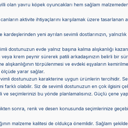
yilli olan yavru köpek oyuncakları hem sağlam malzemeden 
 canların aktivite ihtiyaçlarını karşılamak üzere tasarlanan a
ardeşlerinden yeni ayrılan sevimli dostlarınızın, yalnızlık h
imli dostunuzun evde yalnız başına kalma alışkanlığı kazanm
i veya krem peynir sürerek patili arkadaşınızın belirli bir sü
 alışkanlığının törpülenmesi ve evdeki eşyaların kemirilmem
ölçüde yarar sağlar.
mli dostunuzun karakterine uygun ürünlerin tercihidir. Sevim
farklı olabilir. Siz de sevimli dostunuzun en çok ilgisini çe
eli ve seçimlerinizi bu yönde planlamalısınız. Güçlü çene yap
kten sonra, renk ve desen konusunda seçimlerinize geçebili
ın malzeme kalitesi de oldukça önemlidir. Sağlam şekilde 