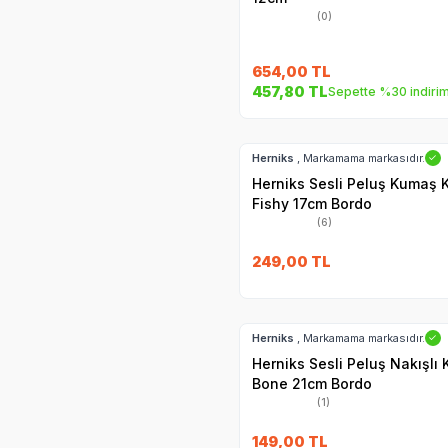
(0)
654,00
TL
457,80
TL
Sepette %30 indiri
Hızlı Teslimat
Herniks
, Markamama markasıdır.
✓
Herniks Sesli Peluş Kumaş 
Fishy 17cm Bordo
(6)
249,00
TL
Hızlı Teslimat
Herniks
, Markamama markasıdır.
✓
Herniks Sesli Peluş Nakışlı
Bone 21cm Bordo
(1)
149,00
TL