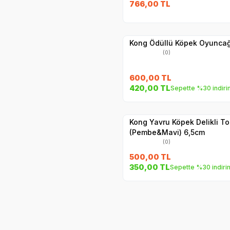
766,00
TL
Yetkili
Satıcı
Hızlı Teslimat
Kong Ödüllü Köpek Oyuncağ
(0)
600,00
TL
420,00
TL
Sepette %30 indiri
Yetkili
Satıcı
Hızlı Teslimat
Kong Yavru Köpek Delikli To
(Pembe&Mavi) 6,5cm
(0)
500,00
TL
350,00
TL
Sepette %30 indiri