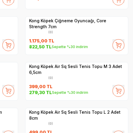
Hızlı Teslimat
Yetkili
Satıcı
Kargo Bedava
Kong Köpek Çiğneme Oyuncağı, Core
Strength 7cm
(0)
1.175,00
TL
822,50
TL
Sepette %30 indirim
Yetkili
Satıcı
Hızlı Teslimat
Kong Köpek Air Sq Sesli Tenis Topu M 3 Adet
6,5cm
(0)
399,00
TL
279,30
TL
Sepette %30 indirim
Yetkili
Satıcı
Hızlı Teslimat
m
Kong Köpek Air Sq Sesli Tenis Topu L 2 Adet
8cm
(0)
499,00
TL