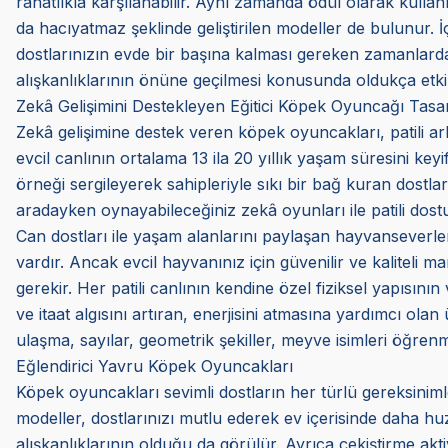
rahatlıkla karşılanabilir. Aynı zamanda ödül olarak kulla
da hacıyatmaz şeklinde geliştirilen modeller de bulunur.
dostlarınızın evde bir başına kalması gereken zamanlarda k
alışkanlıklarının önüne geçilmesi konusunda oldukça etkili
Zekâ Gelişimini Destekleyen Eğitici Köpek Oyuncağı Tasar
Zekâ gelişimine destek veren köpek oyuncakları, patili arka
evcil canlının ortalama 13 ila 20 yıllık yaşam süresini ke
örneği sergileyerek sahipleriyle sıkı bir bağ kuran dostları
aradayken oynayabileceğiniz zekâ oyunları ile patili dostunu
Can dostları ile yaşam alanlarını paylaşan hayvanseverler
vardır. Ancak evcil hayvanınız için güvenilir ve kaliteli
gerekir. Her patili canlının kendine özel fiziksel yapısının
ve itaat algısını artıran, enerjisini atmasına yardımcı olan
ulaşma, sayılar, geometrik şekiller, meyve isimleri öğren
Eğlendirici Yavru Köpek Oyuncakları
Köpek oyuncakları sevimli dostların her türlü gereksini
modeller, dostlarınızı mutlu ederek ev içerisinde daha huz
alışkanlıklarının olduğu da görülür. Ayrıca çekiştirme akt