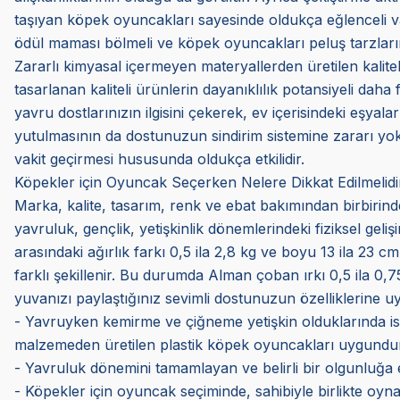
taşıyan köpek oyuncakları sayesinde oldukça eğlenceli vakitl
ödül maması bölmeli ve köpek oyuncakları peluş tarzların
Zararlı kimyasal içermeyen materyallerden üretilen kalite
tasarlanan kaliteli ürünlerin dayanıklılık potansiyeli daha f
yavru dostlarınızın ilgisini çekerek, ev içerisindeki eşyal
yutulmasının da dostunuzun sindirim sistemine zararı yokt
vakit geçirmesi hususunda oldukça etkilidir.
Köpekler için Oyuncak Seçerken Nelere Dikkat Edilmelidi
Marka, kalite, tasarım, renk ve ebat bakımından birbirinde
yavruluk, gençlik, yetişkinlik dönemlerindeki fiziksel geliş
arasındaki ağırlık farkı 0,5 ila 2,8 kg ve boyu 13 ila 23 cm
farklı şekillenir. Bu durumda Alman çoban ırkı 0,5 ila 0,
yuvanızı paylaştığınız sevimli dostunuzun özelliklerine u
- Yavruyken kemirme ve çiğneme yetişkin olduklarında ise 
malzemeden üretilen plastik köpek oyuncakları uygundur
- Yavruluk dönemini tamamlayan ve belirli bir olgunluğa ere
- Köpekler için oyuncak seçiminde, sahibiyle birlikte oynaya