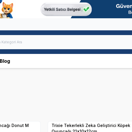
Blog
Hızlı Teslimat
Yetkili
Satıcı
Kargo Bedava
ncağı Donut M
Trixie Tekerlekli Zeka Geliştirici Köpek
Oyuncağı 21x10x12cm