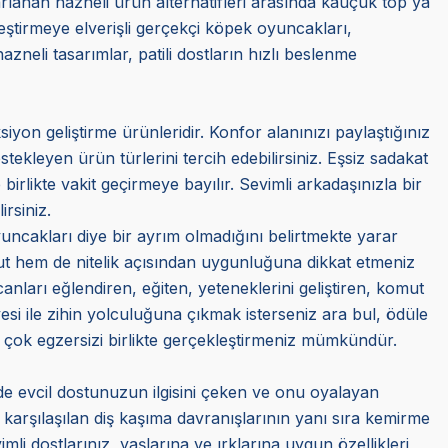
arlanan hazneli ürün alternatifleri arasında kauçuk top ya
eştirmeye elverişli gerçekçi köpek oyuncakları,
zneli tasarımlar, patili dostların hızlı beslenme
siyon geliştirme ürünleridir. Konfor alanınızı paylaştığınız
ekleyen ürün türlerini tercih edebilirsiniz. Eşsiz sadakat
 birlikte vakit geçirmeye bayılır. Sevimli arkadaşınızla bir
irsiniz.
uncakları diye bir ayrım olmadığını belirtmekte yarar
yut hem de nitelik açısından uygunluğuna dikkat etmeniz
 canları eğlendiren, eğiten, yeteneklerini geliştiren, komut
 üyesi ile zihin yolculuğuna çıkmak isterseniz ara bul, ödüle
ek çok egzersizi birlikte gerçekleştirmeniz mümkündür.
de evcil dostunuzun ilgisini çeken ve onu oyalayan
 karşılaşılan diş kaşıma davranışlarının yanı sıra kemirme
li dostlarınız, yaşlarına ve ırklarına uygun özellikleri