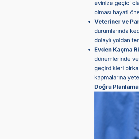
evinize geçici ol
olması hayati öne
Veteriner ve Pan
durumlarında kedi
dolaylı yoldan te
Evden Kaçma Ri
dönemlerinde vey
geçirdikleri birk
kapmalarına yeteb
Doğru Planlama 