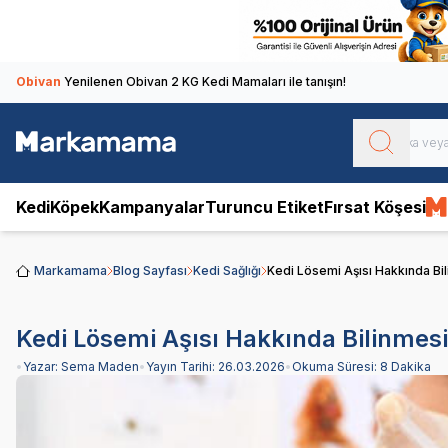
Obivan
Yenilenen Obivan 2 KG Kedi Mamaları ile tanışın!
Kedi
Köpek
Kampanyalar
Turuncu Etiket
Fırsat Köşesi
Markamama
Blog Sayfası
Kedi Sağlığı
Kedi Lösemi Aşısı Hakkında Bi
Kedi Lösemi Aşısı Hakkında Bilinmes
•
Yazar:
Sema Maden
•
Yayın Tarihi:
26.03.2026
•
Okuma Süresi:
8 Dakika