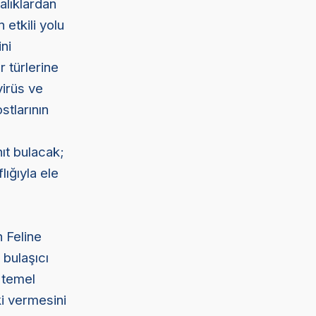
alıklardan
etkili yolu
ni
r türlerine
virüs ve
stlarının
ıt bulacak;
lığıyla ele
n Feline
 bulaşıcı
n temel
ki vermesini