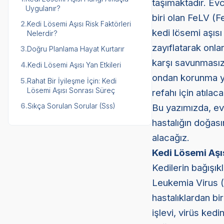
taşımaktadır. Evc
Uygulanır?
biri olan FeLV (
2.
Kedi Lösemi Aşısı Risk Faktörleri
kedi lösemi aşısı 
Nelerdir?
zayıflatarak onla
3.
Doğru Planlama Hayat Kurtarır
karşı savunmasız 
4.
Kedi Lösemi Aşısı Yan Etkileri
ondan korunma yön
5.
Rahat Bir İyileşme İçin: Kedi
Lösemi Aşısı Sonrası Süreç
refahı için atılac
6.
Sıkça Sorulan Sorular (Sss)
Bu yazımızda, evc
hastalığın doğası
alacağız.
Kedi Lösemi Aşı
Kedilerin bağışık
Leukemia Virus (
hastalıklardan bi
işlevi, virüs ked