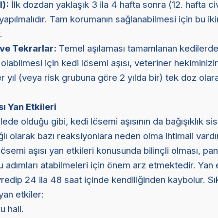
l):
İlk dozdan yaklaşık 3 ila 4 hafta sonra (12. hafta ci
apılmalıdır. Tam korumanın sağlanabilmesi için bu iki
.
 ve Tekrarlar:
Temel aşılaması tamamlanan kedilerd
ı olabilmesi için kedi lösemi aşısı, veteriner hekiminizi
 yıl (veya risk grubuna göre 2 yılda bir) tek doz olar
ı Yan Etkileri
ede olduğu gibi, kedi lösemi aşısının da bağışıklık si
lı olarak bazı reaksiyonlara neden olma ihtimali vardı
 lösemi aşısı yan etkileri konusunda bilinçli olması, pa
adımları atabilmeleri için önem arz etmektedir. Yan e
redip 24 ila 48 saat içinde kendiliğinden kaybolur. Sık
yan etkiler:
u hali.