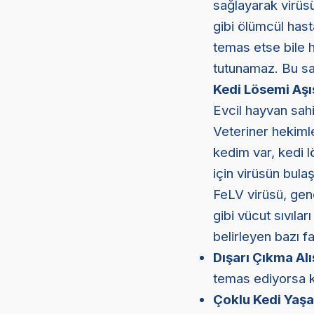
sağlayarak virüs
gibi ölümcül hast
temas etse bile h
tutunamaz. Bu sa
Kedi Lösemi Aşıs
Evcil hayvan sahip
Veteriner hekimle
kedim var, kedi 
için virüsün bulaş
FeLV virüsü, genel
gibi vücut sıvılar
belirleyen bazı fa
Dışarı Çıkma Alı
temas ediyorsa ke
Çoklu Kedi Yaşa