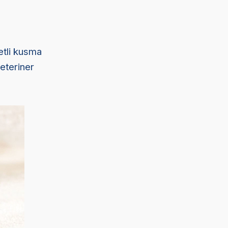
etli kusma
veteriner