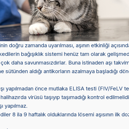
inin doğru zamanda uyarılması, aşının etkinliği açısın
kedilerin bağışıklık sistemi henüz tam olarak gelişmedi
ı çok daha savunmasızdırlar. Buna istinaden aşı takvim
ne sütünden aldığı antikorların azalmaya başladığı d
şı yapılmadan önce mutlaka ELISA testi (FIV/FeLV te
halihazırda virüsü taşıyıp taşımadığı kontrol edilmelidi
şı yapılmaz.
iler 8 ila 9 haftalık olduklarında lösemi aşısının ilk d