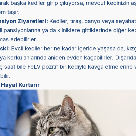
arak başka kediler girip çıkıyorsa, mevcut kedinizin a
m taşır.
siyon Ziyaretleri:
Kediler, tıraş, banyo veya seyahat
 pansiyonlarına ya da kliniklere gittiklerinde diğer ked
mas edebilirler.
ski:
Evcil kediler her ne kadar içeride yaşasa da, kızg
a korku anlarında aniden evden kaçabilirler. Dışarıd
aç saat bile FeLV pozitif bir kediyle kavga etmelerine 
ilir.
Hayat Kurtarır