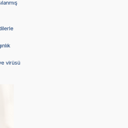
şılanmış
ilerle
ınlık
a
ve virüsü