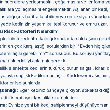
ün hücrelere yerleşmesini, çoğalmasını ve lenfoma v
alıklara yol açmasını engellemektir. Aşılanan bir kedi, 
astalığı çok hafif atlatabilir veya enfeksiyon vücudun
yede kedinizin yaşam kalitesi korunur ve ömrü uzar.
ı Risk Faktörleri Nelerdir?
lerinin tereddütte kaldığı konulardan biri aşının gerekli
rin en çok karşılaştığı sorulardan biri "Evden hiç çık
lösemi aşısı gerekli mi?" sorusudur. Bu soruyu yanıtl
ma risklerini iyi anlamak gerekir.
likle enfekte kedilerin tükürük, burun salgısı, idrar, d
ı yoluyla sağlıklı kedilere bulaşır. Kedi lösemi aşısının g
ktörler ise şunlardır:
şkanlığı:
Eğer kediniz bahçeye çıkıyor, sokaktaki diğ
di lösemi aşısı kesinlikle zorunludur.
mı:
Evinize yeni bir kedi sahiplenmeyi düşünüyorsan