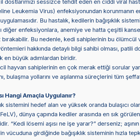
il dostlarımızı sessizce tehdit eden en ciddi viral hast
Feline Leukemia Virus) enfeksiyonundan korunmanın en 
uygulamasıdır. Bu hastalık, kedilerin bağışıklık sistemi
rı diğer enfeksiyonlara, anemiye ve hatta çeşitli kanse
bırakabilir. Bu nedenle, kedi sahiplerinin bu ölümcül 
temleri hakkında detaylı bilgi sahibi olması, patili do
ak en büyük adımlardan biridir.
il hayvan sahiplerinin en çok merak ettiği sorular yan
nı, bulaşma yollarını ve aşılanma süreçlerini tüm şeffaf
sı Hangi Amaçla Uygulanır?
lık sistemini hedef alan ve yüksek oranda bulaşıcı ola
FeLV), dünya çapında kediler arasında en sık görülen
ridir. “Kedi lösemi aşısı ne işe yarar?” derseniz; aşını
inin vücuduna girdiğinde bağışıklık sisteminin hızla tep