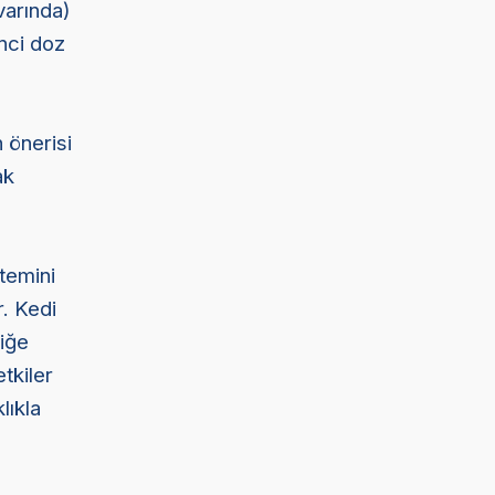
varında)
nci doz
e
n önerisi
ak
stemini
r. Kedi
niğe
tkiler
lıkla