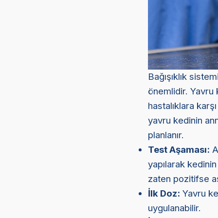
Bağışıklık sistem
önemlidir. Yavru 
hastalıklara karş
yavru kedinin an
planlanır.
Test Aşaması:
A
yapılarak kedinin 
zaten pozitifse a
İlk Doz:
Yavru ked
uygulanabilir.