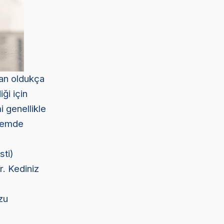
dan oldukça
ği için
i genellikle
önemde
sti)
r. Kediniz
ozu