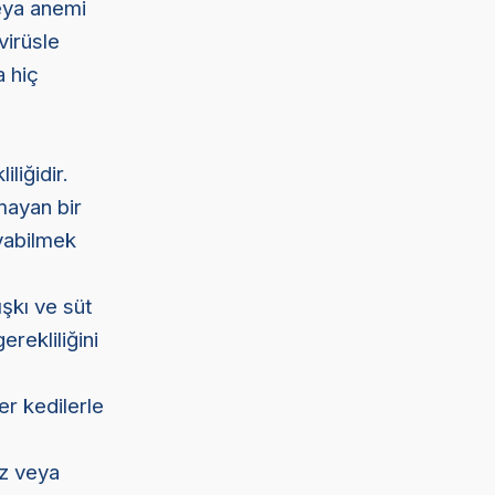
eya anemi
virüsle
a hiç
liğidir.
mayan bir
ayabilmek
ışkı ve süt
erekliliğini
er kedilerle
ız veya