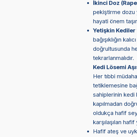
İkinci Doz (Rape
pekiştirme dozu y
hayati önem taşır
Yetişkin Kediler
bağışıklığın kalıc
doğrultusunda her
tekrarlanmalıdır.
Kedi Lösemi Aşıs
Her tıbbi müdahal
tetiklemesine bağ
sahiplerinin kedi
kapılmadan doğru 
oldukça hafif sey
karşılaşılan hafif 
Hafif ateş ve uyk