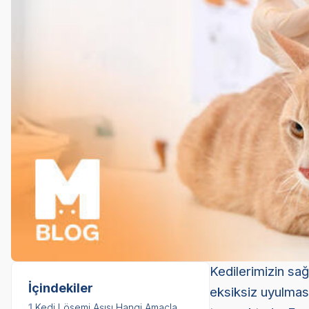
Kedilerimizin sağ
İçindekiler
eksiksiz uyulmas
1.
Kedi Lösemi Aşısı Hangi Amaçla