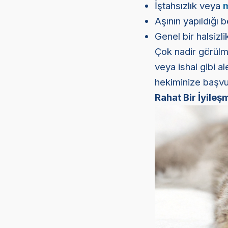
İştahsızlık veya
Aşının yapıldığı b
Genel bir halsizl
Çok nadir görülm
veya ishal gibi a
hekiminize başvu
Rahat Bir İyileş