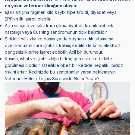
en yakın veteriner kliniğine ulaşın:
İştah artışına rağmen kilo kaybı hipertiroidi, diyabet veya
EPI'nin ilk işareti olabilir.
Aşırı su içme ve sık idrara çıkmadiyabet, kronik böbrek
hastalığı veya Cushing sendromunun tipik belirtisidir.
Şiddetli hâlsizlik ve başını ya da boynunu dik tutamama
özellikle uzun süre iştahsız kalmış kedilerde kritik elektrolit
dengesizliklerine işaret edebilir. Acil bir durumdur.
Kusma, ishal ve iştahsızlığın birkaç gün üst üste birlikte
görülmesi ciddidir. Özellikle obez bir kedide hepatik lipidoz
riskini artırır. Kedinizde bu semptomlar varsa beklemeyin.
Veteriner Hekim Teşhis Sürecinde Neler Yapar?