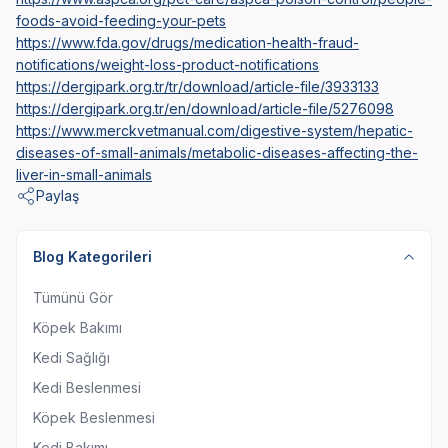
foods-avoid-feeding-your-pets
https://www.fda.gov/drugs/medication-health-fraud-
notifications/weight-loss-product-notifications
https://dergipark.org.tr/tr/download/article-file/3933133
https://dergipark.org.tr/en/download/article-file/5276098
https://www.merckvetmanual.com/digestive-system/hepatic-
diseases-of-small-animals/metabolic-diseases-affecting-the-
liver-in-small-animals
Paylaş
Blog Kategorileri
Tümünü Gör
Köpek Bakımı
Kedi Sağlığı
Kedi Beslenmesi
Köpek Beslenmesi
Kedi Bakımı