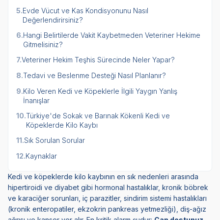
5.
Evde Vücut ve Kas Kondisyonunu Nasıl
Değerlendirirsiniz?
6.
Hangi Belirtilerde Vakit Kaybetmeden Veteriner Hekime
Gitmelisiniz?
7.
Veteriner Hekim Teşhis Sürecinde Neler Yapar?
8.
Tedavi ve Beslenme Desteği Nasıl Planlanır?
9.
Kilo Veren Kedi ve Köpeklerle İlgili Yaygın Yanlış
İnanışlar
10.
Türkiye'de Sokak ve Barınak Kökenli Kedi ve
Köpeklerde Kilo Kaybı
11.
Sık Sorulan Sorular
12.
Kaynaklar
Kedi ve köpeklerde kilo kaybının en sık nedenleri arasında
hipertiroidi ve diyabet gibi hormonal hastalıklar, kronik böbrek
ve karaciğer sorunları, iç parazitler, sindirim sistemi hastalıkları
(kronik enteropatiler, ekzokrin pankreas yetmezliği), diş-ağız
ağrısı ve kanser yer alır. En kritik alarm şudur:
Can dostunuz