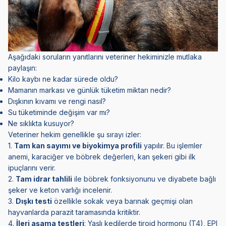
Aşağıdaki soruların yanıtlarını veteriner hekiminizle mutlaka
paylaşın:
Kilo kaybı ne kadar sürede oldu?
Mamanın markası ve günlük tüketim miktarı nedir?
Dışkının kıvamı ve rengi nasıl?
Su tüketiminde değişim var mı?
Ne sıklıkta kusuyor?
Veteriner hekim genellikle şu sırayı izler:
1.
Tam kan sayımı ve biyokimya profili
yapılır. Bu işlemler
anemi, karaciğer ve böbrek değerleri, kan şekeri gibi ilk
ipuçlarını verir.
2.
Tam idrar tahlili
ile böbrek fonksiyonunu ve diyabete bağlı
şeker ve keton varlığı incelenir.
3.
Dışkı testi
özellikle sokak veya barınak geçmişi olan
hayvanlarda parazit taramasında kritiktir.
4.
İleri aşama testleri
: Yaşlı kedilerde tiroid hormonu (T4), EPI