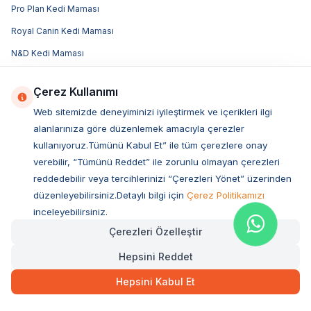
Pro Plan Kedi Maması
Royal Canin Kedi Maması
N&D Kedi Maması
Popüler Köpek Kategorileri
Çerez Kullanımı
Köpek Maması
Web sitemizde deneyiminizi iyileştirmek ve içerikleri ilgi
Yavru Köpek Maması
alanlarınıza göre düzenlemek amacıyla çerezler
kullanıyoruz.Tümünü Kabul Et” ile tüm çerezlere onay
Yetişkin Köpek Maması
verebilir, “Tümünü Reddet” ile zorunlu olmayan çerezleri
Yaşlı Köpek Maması
reddedebilir veya tercihlerinizi “Çerezleri Yönet” üzerinden
Özel Irk Köpek Mamaları
düzenleyebilirsiniz.Detaylı bilgi için
Çerez Politikamızı
inceleyebilirsiniz.
Küçük Irk Köpek Mamaları
Çerezleri Özelleştir
Köpek Konservesi & Yaş Mama
Hepsini Reddet
Köpek Kemikleri
Hepsini Kabul Et
Köpek Ödül Maması
Köpek Taşıma Çantası