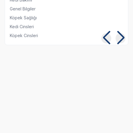
Genel Bilgiler
Köpek Sağlığı
Kedi Cinsleri
Köpek Cinsleri
Kısırlaştırılmış Kediye
Kedi ve Köpeklerde
Normal Mama
Pika Sendromu:
Yedirmek Zararlı mı?
Belirtileri ve Tedavisi
06 08 2026
05 08 2026
Kedi Beslenmesi
Genel Bilgiler