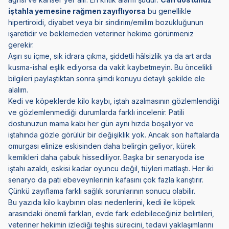
iştahla yemesine rağmen zayıflıyorsa
bu genellikle
hipertiroidi, diyabet veya bir sindirim/emilim bozukluğunun
işaretidir ve beklemeden veteriner hekime görünmeniz
gerekir.
Aşırı su içme, sık idrara çıkma, şiddetli hâlsizlik ya da art arda
kusma-ishal eşlik ediyorsa da vakit kaybetmeyin. Bu öncelikli
bilgileri paylaştıktan sonra şimdi konuyu detaylı şekilde ele
alalım.
Kedi ve köpeklerde kilo kaybı, iştah azalmasının gözlemlendiği
ve gözlemlenmediği durumlarda farklı incelenir. Patili
dostunuzun mama kabı her gün aynı hızda boşalıyor ve
iştahında gözle görülür bir değişiklik yok. Ancak son haftalarda
omurgası elinize eskisinden daha belirgin geliyor, kürek
kemikleri daha çabuk hissediliyor. Başka bir senaryoda ise
iştahı azaldı, eskisi kadar oyuncu değil, tüyleri matlaştı. Her iki
senaryo da pati ebeveynlerinin kafasını çok fazla karıştırır.
Çünkü zayıflama farklı sağlık sorunlarının sonucu olabilir.
Bu yazıda kilo kaybının olası nedenlerini, kedi ile köpek
arasındaki önemli farkları, evde fark edebileceğiniz belirtileri,
veteriner hekimin izlediği teşhis sürecini, tedavi yaklaşımlarını