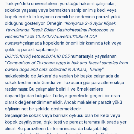
Türkiye'deki üniversitelerin yürüttüğü hakemli çalışmalar,
sokakta yaşamış veya barınaktan sahiplenilmiş kedi veya
köpeklerde kilo kaybının önemli bir nedeninin parazit yükü
olduğunu gösteriyor. Örneğin
“Konya’da 2-6 Aylık Köpek
Yavrularında Tespit Edilen Gastrointestinal Protozoon ve
Helmintler”
adlı
10.47027/duvetfd.1108574
DOI
numaralı
çalışmada köpeklerin önemli bir kısmında tek veya
çoklu iç parazit saptanmıştır.
DOI:
10.1016/j.vetpar.2014.10.005
numarasıyla yayımlanan
“
Comparison of Toxocara eggs in hair and faecal samples from
owned dogs and cats collected in Ankara, Turkey
”
makalesinde de Ankara'da yapılan bir başka çalışmada da
sokak kedilerinde Giardia ve Toxocara gibi parazitlere sıkça
rastlanmıştır. Bu çalışmalar belirli il ve örneklemlere
dayandığından bulgular Türkiye genelinde geçerli bir oran
olarak değerlendirilmemelidir. Ancak makaleler parazit yükü
eğilimini net bir şekilde göstermektedir.
Geçmişinde sokak veya barınak öyküsü olan bir kedi veya
köpek zayıflıyorsa, dışkı testi ve parazit taraması ilk sırada yer
almalı. Bu parazitlerin bir kısmı insana da bulaşabildiği