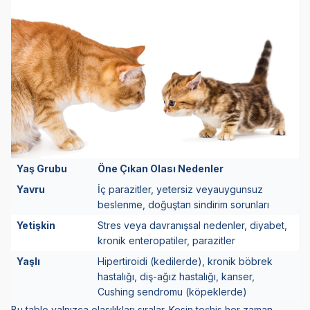
Yaş Grubu
Öne Çıkan Olası Nedenler
Yavru
İç parazitler, yetersiz veyauygunsuz
beslenme, doğuştan sindirim sorunları
Yetişkin
Stres veya davranışsal nedenler, diyabet,
kronik enteropatiler, parazitler
Yaşlı
Hipertiroidi (kedilerde), kronik böbrek
hastalığı, diş-ağız hastalığı, kanser,
Cushing sendromu (köpeklerde)
Bu tablo yalnızca olasılıkları sıralar. Kesin teşhis her zaman