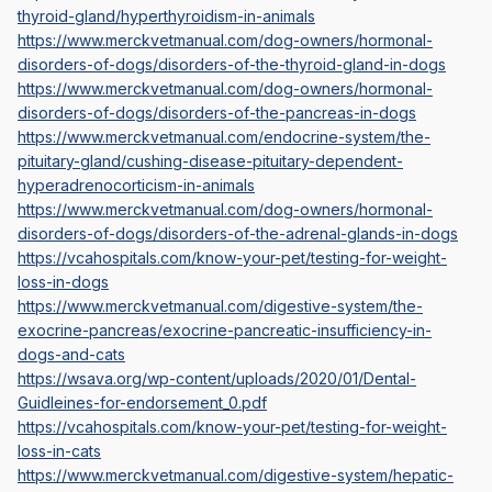
thyroid-gland/hyperthyroidism-in-animals
https://www.merckvetmanual.com/dog-owners/hormonal-
disorders-of-dogs/disorders-of-the-thyroid-gland-in-dogs
https://www.merckvetmanual.com/dog-owners/hormonal-
disorders-of-dogs/disorders-of-the-pancreas-in-dogs
https://www.merckvetmanual.com/endocrine-system/the-
pituitary-gland/cushing-disease-pituitary-dependent-
hyperadrenocorticism-in-animals
https://www.merckvetmanual.com/dog-owners/hormonal-
disorders-of-dogs/disorders-of-the-adrenal-glands-in-dogs
https://vcahospitals.com/know-your-pet/testing-for-weight-
loss-in-dogs
https://www.merckvetmanual.com/digestive-system/the-
exocrine-pancreas/exocrine-pancreatic-insufficiency-in-
dogs-and-cats
https://wsava.org/wp-content/uploads/2020/01/Dental-
Guidleines-for-endorsement_0.pdf
https://vcahospitals.com/know-your-pet/testing-for-weight-
loss-in-cats
https://www.merckvetmanual.com/digestive-system/hepatic-