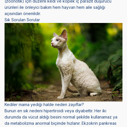
(zoonotik) için düzenli kedi ve köpek iç parazit düşürücü
ürünleri ile önleyici bakım hem hayvan hem aile sağlığı
açısından önemlidir.
Sık Sorulan Sorular
Kediler mama yediği halde neden zayıflar?
Bunun en sık nedeni hipertiroidi veya diyabettir. Her iki
durumda da vücut aldığı besini normal şekilde kullanamaz ya
da metabolizma anormal biçimde hızlanır. Ekzokrin pankreas