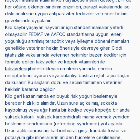
her öğüne eklenen sindirim enzimleri, parazit vakalarında ise
dışkı analizine uygun antiparaziter tedaviler veteriner hekim
gözetiminde uygulanır.
Kilo kaybı yaşayan hayvanlar için standart mamalar yeterli
olmayabilir. FEDIAF ve AAFCO standartlarına uygun, enerji
yoğunluğu artırılmış terapötik veya iyileşme dönemi mamaları
genellikle veteriner hekim önerisiyle devreye girer. Ciddi
iştahsızlık vakalarında veteriner hekimler bazen
kediler için
formüle edilen takviyeler
ve
köpek vitaminleri ile
takviyeleri
gibidestekleyici ürünlerin yanında, ghrelin
reseptörlerini uyaran veya bulantıyı bastıran iştah açıcı ilaçlar
da kullanır. Bu ilaçların dozu ve seçimi tamamen veteriner
hekimin kararına bağlıdır.
Kilo geri kazanımında en büyük risk yoğun beslemeyle
beraber hızlı kilo alımıdır
.
Uzun süre aç kalmış, sokakta
kaybolmuş veya ağır hasta bir kediye veya köpeğe bir anda
yüksek kalorili, yüksek karbonhidratlı mama vermek yeniden
beslenme sendromuna (refeeding syndrome) yol açabilir.
Uzun açlık sonrası ani karbonhidrat girişi, kandaki fosfor ve
potasyum gibi minerallerin aniden hücrelere çekilmesine,