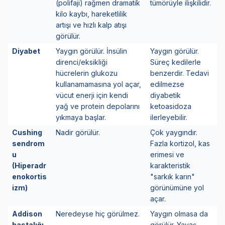
(polifaji) rağmen dramatik
tümörüyle ilişkilidir.
kilo kaybı, hareketlilik
artışı ve hızlı kalp atışı
görülür.
Diyabet
Yaygın görülür. İnsülin
Yaygın görülür.
direnci/eksikliği
Süreç kedilerle
hücrelerin glukozu
benzerdir. Tedavi
kullanamamasına yol açar,
edilmezse
vücut enerji için kendi
diyabetik
yağ ve protein depolarını
ketoasidoza
yıkmaya başlar.
ilerleyebilir.
Cushing
Nadir görülür.
Çok yaygındır.
sendrom
Fazla kortizol, kas
u
erimesi ve
(Hiperadr
karakteristik
enokortis
"sarkık karın"
izm)
görünümüne yol
açar.
Addison
Neredeyse hiç görülmez.
Yaygın olmasa da
hastalığı
görülür. Yavaş