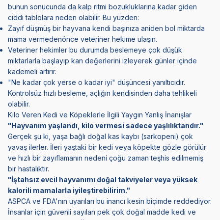
bunun sonucunda da kalp ritmi bozukluklarına kadar giden
ciddi tablolara neden olabilir. Bu yüzden:
Zayıf düşmüş bir hayvana kendi başınıza aniden bol miktarda
mama vermedenönce veteriner hekime ulaşın.
Veteriner hekimler bu durumda beslemeye çok düşük
miktarlarla başlayıp kan değerlerini izleyerek günler içinde
kademeli artırır.
"Ne kadar çok yerse o kadar iyi" düşüncesi yanıltıcıdır.
Kontrolsüz hızlı besleme, açlığın kendisinden daha tehlikeli
olabilir.
Kilo Veren Kedi ve Köpeklerle İlgili Yaygın Yanlış İnanışlar
"Hayvanım yaşlandı, kilo vermesi sadece yaşlılıktandır."
Gerçek şu ki, yaşa bağlı doğal kas kaybı (sarkopeni) çok
yavaş ilerler. İleri yaştaki bir kedi veya köpekte gözle görülür
ve hızlı bir zayıflamanın nedeni çoğu zaman teşhis edilmemiş
bir hastalıktır.
"İştahsız evcil hayvanımı doğal takviyeler veya yüksek
kalorili mamalarla iyileştirebilirim."
ASPCA ve FDA'nın uyarıları bu inancı kesin biçimde reddediyor.
İnsanlar için güvenli sayılan pek çok doğal madde kedi ve