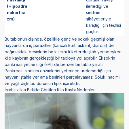
(Hipoadre
ilerlediği ve
nokortisi
sindirim
zm)
şikâyetleriyle
karıştığı için teşhisi
güçtür.
Bu tablonun dışında, özellikle genç ve sokak geçmişi olan
hayvanlarda iç parazitler (kancalı kurt, askarit, Giardia) de
bağırsaktaki besinlerin bir kısmını tüketerek iştah yerindeyken
kilo kaybının gerçekleştiği bir tabloya yol açabilir. Ekzokrin
pankreas yetmezliği (EPI) de benzer bir tablo yaratır.
Pankreas, sindirim enzimlerini yeterince üretemediği için
hayvan iştahla yer ama besinleri parçalayamaz. Soluk, hacimli
ve yağlı dışkı bu durumun tipik işaretidir.
İştahsızlıkla Birlikte Görülen Kilo Kaybı Nedenleri