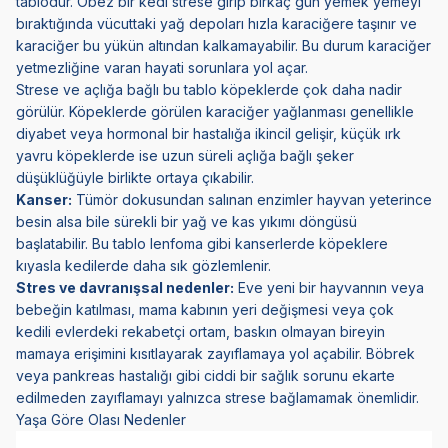
tablodur. Obez bir kedi strese girip birkaç gün yemek yemeyi
bıraktığında vücuttaki yağ depoları hızla karaciğere taşınır ve
karaciğer bu yükün altından kalkamayabilir. Bu durum karaciğer
yetmezliğine varan hayati sorunlara yol açar.
Strese ve açlığa bağlı bu tablo köpeklerde çok daha nadir
görülür. Köpeklerde görülen karaciğer yağlanması genellikle
diyabet veya hormonal bir hastalığa ikincil gelişir, küçük ırk
yavru köpeklerde ise uzun süreli açlığa bağlı şeker
düşüklüğüyle birlikte ortaya çıkabilir.
Kanser:
Tümör dokusundan salınan enzimler hayvan yeterince
besin alsa bile sürekli bir yağ ve kas yıkımı döngüsü
başlatabilir. Bu tablo lenfoma gibi kanserlerde köpeklere
kıyasla kedilerde daha sık gözlemlenir.
Stres ve davranışsal nedenler:
Eve yeni bir hayvannın veya
bebeğin katılması, mama kabının yeri değişmesi veya çok
kedili evlerdeki rekabetçi ortam, baskın olmayan bireyin
mamaya erişimini kısıtlayarak zayıflamaya yol açabilir. Böbrek
veya pankreas hastalığı gibi ciddi bir sağlık sorunu ekarte
edilmeden zayıflamayı yalnızca strese bağlamamak önemlidir.
Yaşa Göre Olası Nedenler