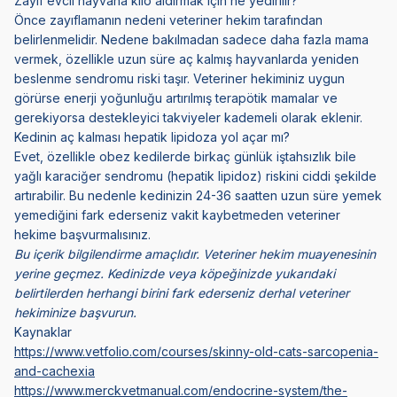
Zayıf evcil hayvana kilo aldırmak için ne yedirilir?
Önce zayıflamanın nedeni veteriner hekim tarafından
belirlenmelidir. Nedene bakılmadan sadece daha fazla mama
vermek, özellikle uzun süre aç kalmış hayvanlarda yeniden
beslenme sendromu riski taşır. Veteriner hekiminiz uygun
görürse enerji yoğunluğu artırılmış terapötik mamalar ve
gerekiyorsa destekleyici takviyeler kademeli olarak eklenir.
Kedinin aç kalması hepatik lipidoza yol açar mı?
Evet, özellikle obez kedilerde birkaç günlük iştahsızlık bile
yağlı karaciğer sendromu (hepatik lipidoz) riskini ciddi şekilde
artırabilir. Bu nedenle kedinizin 24-36 saatten uzun süre yemek
yemediğini fark ederseniz vakit kaybetmeden veteriner
hekime başvurmalısınız.
Bu içerik bilgilendirme amaçlıdır. Veteriner hekim muayenesinin
yerine geçmez. Kedinizde veya köpeğinizde yukarıdaki
belirtilerden herhangi birini fark ederseniz derhal veteriner
hekiminize başvurun.
Kaynaklar
https://www.vetfolio.com/courses/skinny-old-cats-sarcopenia-
and-cachexia
https://www.merckvetmanual.com/endocrine-system/the-