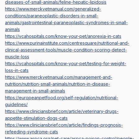
diseases-of-small-animals/feline-hepatic-lipidosis
https://www.merckvetmanual.com/generalized-
conditions/paraneoplastic-disorders-in-small-
animals/gastrointestinal-paraneoplastic-syndromes-in-small-
animals
https://vcahospitals.com/know-your-pet/anorexia-in-cats
https://www.purinainstitute.com/centresquare/nutritional-and-
clinical-assessment-tools/muscle-condition-scoring-detect-
muscle-loss
https://vcahospitals.com/know-your-pet/testing-for-weight-
loss-in-cats
https://www.merckvetmanual.com/management-and-
nutrition/nutrition-small-animals/nutrition-in-disease-
management-in-small-animals
https://europeanpetfood.org/self-regulation/nutritional-
guidelines/
https://www.cliniciansbrief.com/article/veterinary-drugs-
appetite-stimulation-dogs-cats
https://www.cliniciansbrief.com/article/findings-prognosis-
refeeding-syndrome-cats
https://www.aspca.org/pet-care/aspca-poison-control/people-