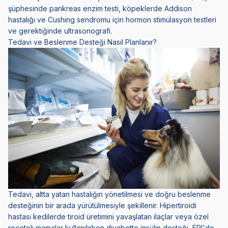
şüphesinde pankreas enzim testi, köpeklerde Addison
hastalığı ve Cushing sendromu için hormon stimülasyon testleri
ve gerektiğinde ultrasonografi.
Tedavi ve Beslenme Desteği Nasıl Planlanır?
Tedavi, altta yatan hastalığın yönetilmesi ve doğru beslenme
desteğinin bir arada yürütülmesiyle şekillenir. Hipertiroidi
hastası kedilerde tiroid üretimini yavaşlatan ilaçlar veya özel
reçeteli mamalar kullanılırken diyabette insülin desteği, EPI'de