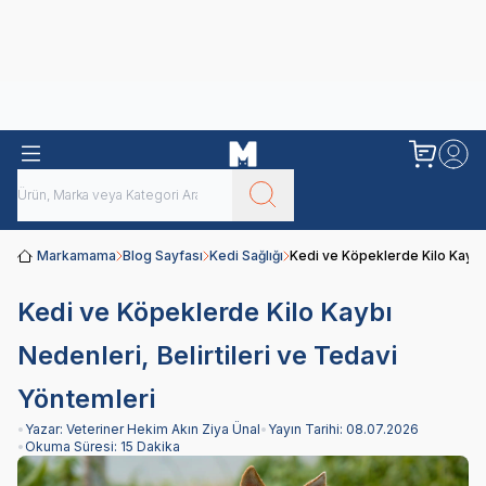
Obivan
Yenilenen Obivan 2 KG Kedi Mamaları ile tanışın!
Markamama
Blog Sayfası
Kedi Sağlığı
Kedi ve Köpeklerde Kilo Kaybı 
Kedi ve Köpeklerde Kilo Kaybı
Nedenleri, Belirtileri ve Tedavi
Yöntemleri
•
Yazar:
Veteriner Hekim Akın Ziya Ünal
•
Yayın Tarihi:
08.07.2026
•
Okuma Süresi:
15 Dakika