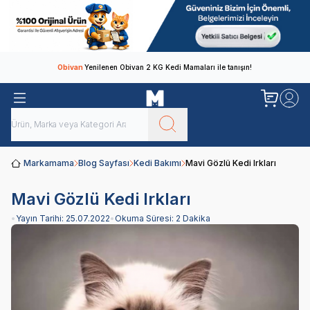
Obivan
Yenilenen Obivan 2 KG Kedi Mamaları ile tanışın!
Markamama
Blog Sayfası
Kedi Bakımı
Mavi Gözlü Kedi Irkları
Mavi Gözlü Kedi Irkları
•
Yayın Tarihi:
25.07.2022
•
Okuma Süresi:
2 Dakika