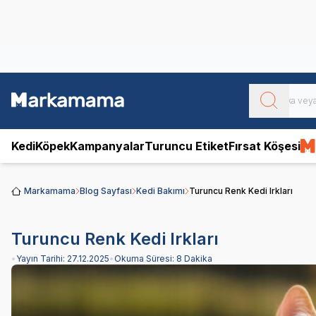
Obivan
Yenilenen Obivan 2 KG Kedi Mamaları ile tanışın!
Kedi
Köpek
Kampanyalar
Turuncu Etiket
Fırsat Köşesi
Markamama
Blog Sayfası
Kedi Bakımı
Turuncu Renk Kedi Irkları
Turuncu Renk Kedi Irkları
•
Yayın Tarihi:
27.12.2025
•
Okuma Süresi:
8 Dakika