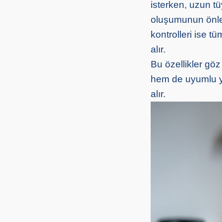
isterken, uzun t
oluşumunun önlen
kontrolleri ise t
alır.
Bu özellikler gö
hem de uyumlu ya
alır.