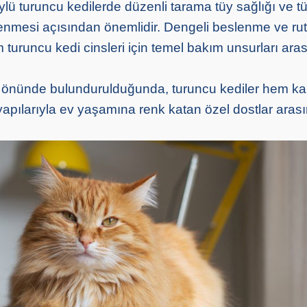
üylü turuncu kedilerde düzenli tarama tüy sağlığı ve 
mesi açısından önemlidir. Dengeli beslenme ve ruti
üm turuncu kedi cinsleri için temel bakım unsurları ara
z önünde bulundurulduğunda, turuncu kediler hem kar
pılarıyla ev yaşamına renk katan özel dostlar aras