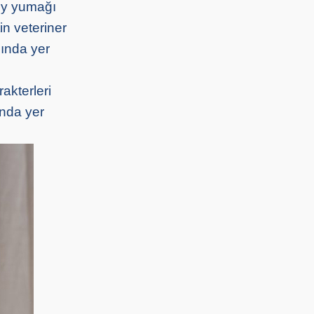
tüy yumağı
n veteriner
sında yer
akterleri
ında yer