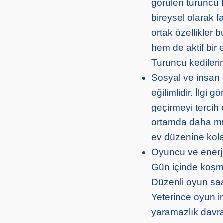
görülen turuncu k
bireysel olarak f
ortak özellikler 
hem de aktif bir 
Turuncu kedilerin 
Sosyal ve insan 
eğilimlidir. İlgi
geçirmeyi tercih 
ortamda daha mut
ev düzenine kola
Oyuncu ve enerji
Gün içinde koşma
Düzenli oyun saatl
Yeterince oyun 
yaramazlık davran