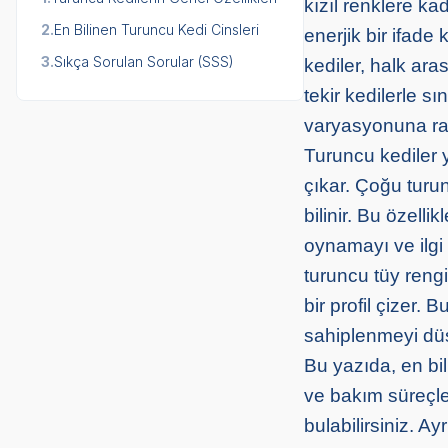
kızıl renklere k
2.
En Bilinen Turuncu Kedi Cinsleri
enerjik bir ifade
3.
Sıkça Sorulan Sorular (SSS)
kediler, halk ara
tekir kedilerle sı
varyasyonuna r
Turuncu kediler y
çıkar. Çoğu turun
bilinir. Bu özell
oynamayı ve ilgi 
turuncu tüy rengi
bir profil çizer.
sahiplenmeyi düşü
Bu yazıda, en bil
ve bakım süreçle
bulabilirsiniz. A