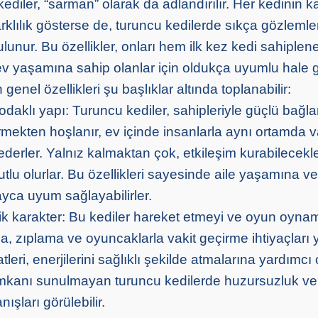
ediler, “sarman” olarak da adlandırılır. Her kedinin ka
arklılık gösterse de, turuncu kedilerde sıkça gözleml
bulunur. Bu özellikler, onları hem ilk kez kedi sahiplen
ev yaşamına sahip olanlar için oldukça uyumlu hale ge
genel özellikleri şu başlıklar altında toplanabilir:
odaklı yapı: Turuncu kediler, sahipleriyle güçlü bağl
 görmekten hoşlanır, ev içinde insanlarla aynı ortamda v
ederler. Yalnız kalmaktan çok, etkileşim kurabilecekler
lu olurlar. Bu özellikleri sayesinde aile yaşamına ve
yca uyum sağlayabilirler.
k karakter: Bu kediler hareket etmeyi ve oyun oynam
, zıplama ve oyuncaklarla vakit geçirme ihtiyaçları y
eri, enerjilerini sağlıklı şekilde atmalarına yardımcı o
imkanı sunulmayan turuncu kedilerde huzursuzluk ve
ışları görülebilir.