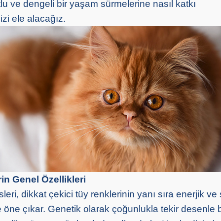
lu ve dengeli bir yaşam sürmelerine nasıl katkı
zi ele alacağız.
in Genel Özellikleri
leri, dikkat çekici tüy renklerinin yanı sıra enerjik ve
e öne çıkar. Genetik olarak çoğunlukla tekir desenle bi