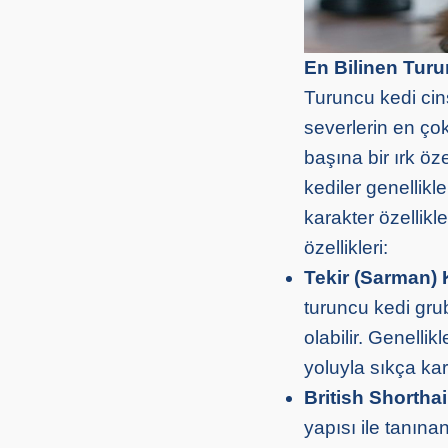
En Bilinen Turu
Turuncu kedi cins
severlerin en çok
başına bir ırk öz
kediler genellikle
karakter özellikl
özellikleri:
Tekir (Sarman) 
turuncu kedi grub
olabilir. Genellik
yoluyla sıkça karş
British Shortha
yapısı ile tanına