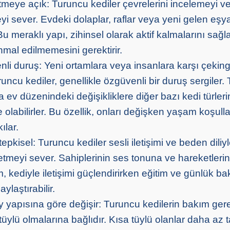
tmeye açık: Turuncu kediler çevrelerini incelemeyi v
yi sever. Evdeki dolaplar, raflar veya yeni gelen eşya
. Bu meraklı yapı, zihinsel olarak aktif kalmalarını sağ
hmal edilmemesini gerektirir.
li duruş: Yeni ortamlara veya insanlara karşı çekin
ncu kediler, genellikle özgüvenli bir duruş sergiler.
ya ev düzenindeki değişikliklere diğer bazı kedi türler
 olabilirler. Bu özellik, onları değişken yaşam koşull
ılar.
tepkisel: Turuncu kediler sesli iletişimi ve beden diliy
 etmeyi sever. Sahiplerinin ses tonuna ve hareketlerine
m, kediyle iletişimi güçlendirirken eğitim ve günlük b
aylaştırabilir.
y yapısına göre değişir: Turuncu kedilerin bakım gere
tüylü olmalarına bağlıdır. Kısa tüylü olanlar daha az