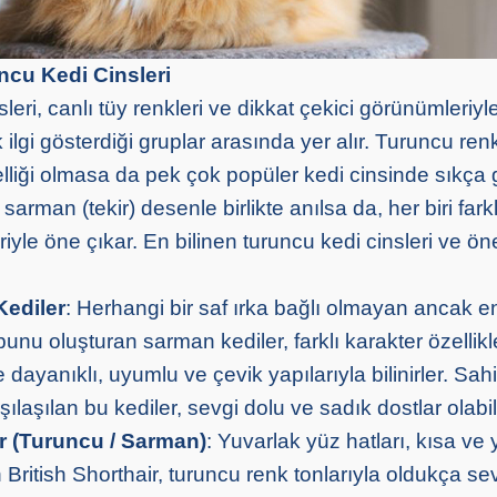
ncu Kedi Cinsleri
leri, canlı tüy renkleri ve dikkat çekici görünümleriyl
 ilgi gösterdiği gruplar arasında yer alır. Turuncu renk
elliği olmasa da pek çok popüler kedi cinsinde sıkça 
 sarman (tekir) desenle birlikte anılsa da, her biri farkl
eriyle öne çıkar. En bilinen turuncu kedi cinsleri ve ö
Kediler
: Herhangi bir saf ırka bağlı olmayan ancak e
unu oluşturan sarman kediler, farklı karakter özellikl
le dayanıklı, uyumlu ve çevik yapılarıyla bilinirler. Sa
ılaşılan bu kediler, sevgi dolu ve sadık dostlar olabili
ir (Turuncu / Sarman)
: Yuvarlak yüz hatları, kısa ve
n British Shorthair, turuncu renk tonlarıyla oldukça sev