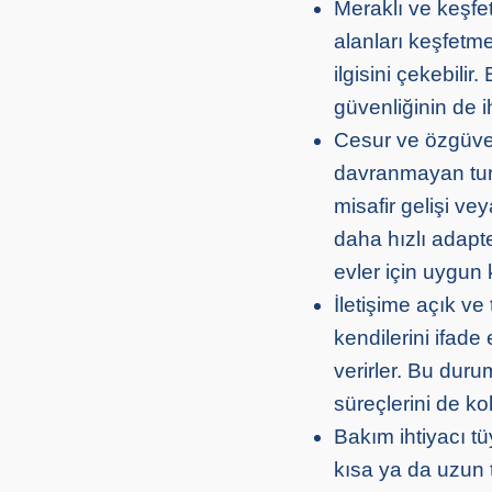
Meraklı ve keşfe
alanları keşfetme
ilgisini çekebilir
güvenliğinin de i
Cesur ve özgüven
davranmayan turu
misafir gelişi ve
daha hızlı adapte
evler için uygun k
İletişime açık ve 
kendilerini ifade
verirler. Bu duru
süreçlerini de kol
Bakım ihtiyacı tü
kısa ya da uzun 