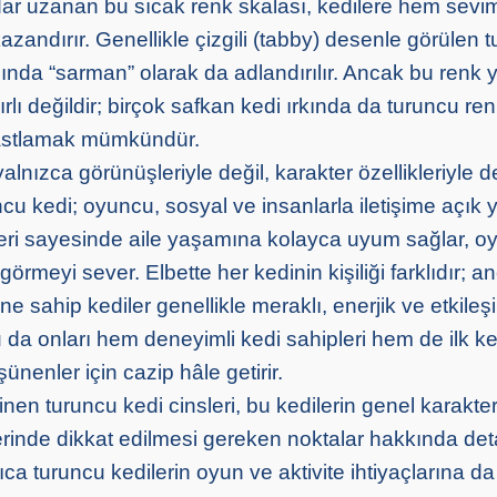
adar uzanan bu sıcak renk skalası, kedilere hem sevi
 kazandırır. Genellikle çizgili (tabby) desenle görülen 
sında “sarman” olarak da adlandırılır. Ancak bu renk 
nırlı değildir; birçok safkan kedi ırkında da turuncu re
astlamak mümkündür.
alnızca görünüşleriyle değil, karakter özellikleriyle 
cu kedi; oyuncu, sosyal ve insanlarla iletişime açık 
ikleri sayesinde aile yaşamına kolayca uyum sağlar, o
görmeyi sever. Elbette her kedinin kişiliği farklıdır; a
ne sahip kediler genellikle meraklı, enerjik ve etkile
 Bu da onları hem deneyimli kedi sahipleri hem de ilk k
nenler için cazip hâle getirir.
inen turuncu kedi cinsleri, bu kedilerin genel karakter 
rinde dikkat edilmesi gereken noktalar hakkında detay
yrıca turuncu kedilerin oyun ve aktivite ihtiyaçlarına d