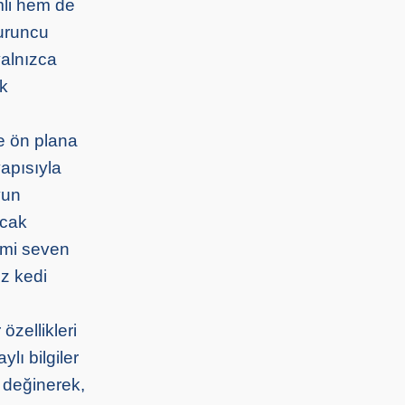
mli hem de
turuncu
yalnızca
nk
de ön plana
yapısıyla
yun
ncak
şimi seven
ez kedi
özellikleri
lı bilgiler
a değinerek,