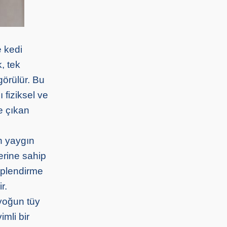
e kedi
, tek
görülür. Bu
ı fiziksel ve
ne çıkan
n yaygın
erine sahip
hiplendirme
r.
 yoğun tüy
imli bir