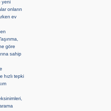
e yeni
lar onların
larken ev
gen
 Taşınma,
ine göre
arına sahip
le
 hızlı tepki
akım
ksinimleri,
 tarama