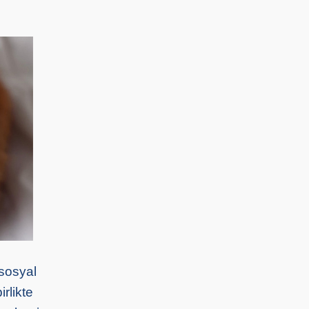
 sosyal
rlikte