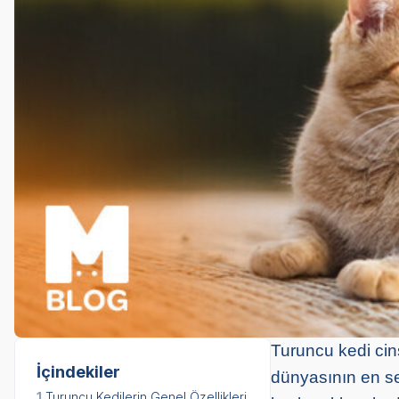
Turuncu kedi cins
İçindekiler
dünyasının en se
1.
Turuncu Kedilerin Genel Özellikleri