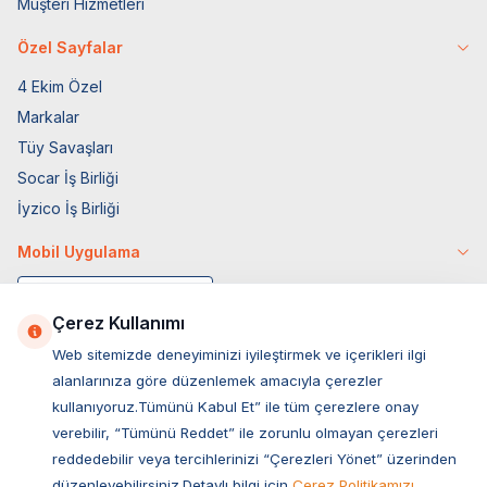
Müşteri Hizmetleri
Özel Sayfalar
4 Ekim Özel
Markalar
Tüy Savaşları
Socar İş Birliği
İyzico İş Birliği
Mobil Uygulama
Çerez Kullanımı
Web sitemizde deneyiminizi iyileştirmek ve içerikleri ilgi
alanlarınıza göre düzenlemek amacıyla çerezler
kullanıyoruz.Tümünü Kabul Et” ile tüm çerezlere onay
verebilir, “Tümünü Reddet” ile zorunlu olmayan çerezleri
reddedebilir veya tercihlerinizi “Çerezleri Yönet” üzerinden
düzenleyebilirsiniz.Detaylı bilgi için
Çerez Politikamızı