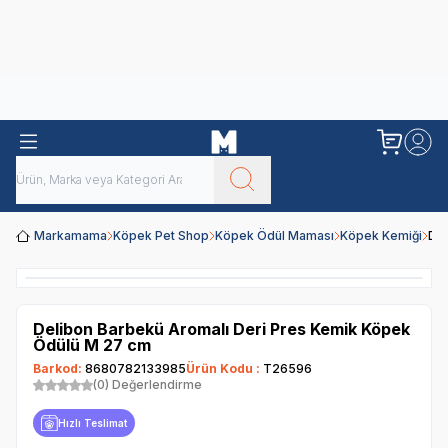
Obivan
Yenilenen Obivan 2 KG Kedi Mamaları ile tanışın!
Markamama
Köpek Pet Shop
Köpek Ödül Maması
Köpek Kemiği
Del
Delibon Barbekü Aromalı Deri Pres Kemik Köpek
Ödülü M 27 cm
Barkod:
8680782133985
Ürün Kodu :
T26596
(0) Değerlendirme
Hızlı Teslimat