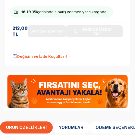
16
:19
:35
içerisinde sipariş verirsen yarın kargoda
213,00
Gelince Haber
Gelince Haber Ver
Ver
TL
Değişim ve İade Koşulları!
ÜRÜN ÖZELLIKLERI
YORUMLAR
ÖDEME SEÇENEKL