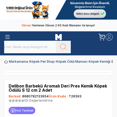
Obivan
Yenilenen Obivan 2 KG Kedi Mamaları ile tanışın!
Markamama
Köpek Pet Shop
Köpek Ödül Maması
Köpek Kemiği
Del
Delibon Barbekü Aromalı Deri Pres Kemik Köpek
Ödülü S 12 cm 2 Adet
Barkod:
8680782133954
Ürün Kodu :
T26593
(0) Değerlendirme
Hızlı Teslimat