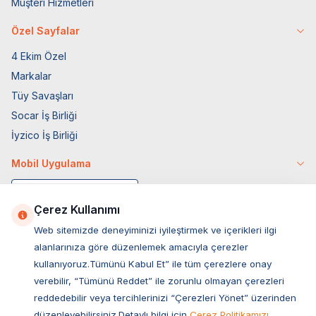
Müşteri Hizmetleri
Özel Sayfalar
4 Ekim Özel
Markalar
Tüy Savaşları
Socar İş Birliği
İyzico İş Birliği
Mobil Uygulama
Çerez Kullanımı
Web sitemizde deneyiminizi iyileştirmek ve içerikleri ilgi
alanlarınıza göre düzenlemek amacıyla çerezler
kullanıyoruz.Tümünü Kabul Et” ile tüm çerezlere onay
verebilir, “Tümünü Reddet” ile zorunlu olmayan çerezleri
reddedebilir veya tercihlerinizi “Çerezleri Yönet” üzerinden
düzenleyebilirsiniz.Detaylı bilgi için
Çerez Politikamızı