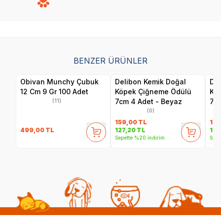
BENZER ÜRÜNLER
Obivan Munchy Çubuk
Delibon Kemik Doğal
Del
12 Cm 9 Gr 100 Adet
Köpek Çiğneme Ödülü
Kö
7cm 4 Adet - Beyaz
7cm
(11)
(0)
159,00
TL
159
499,00
TL
127,20
TL
127
Sepette %20 indirim
Sepe