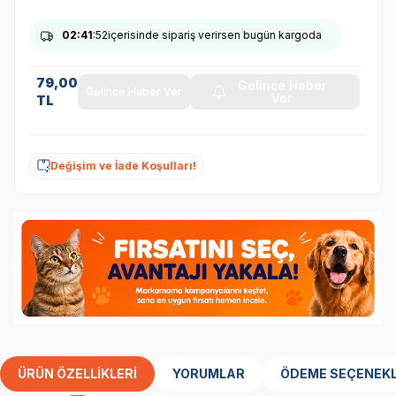
02
:41
:51
içerisinde sipariş verirsen bugün kargoda
79,00
Gelince Haber
Gelince Haber Ver
Ver
TL
Değişim ve İade Koşulları!
ÜRÜN ÖZELLIKLERI
YORUMLAR
ÖDEME SEÇENEKL