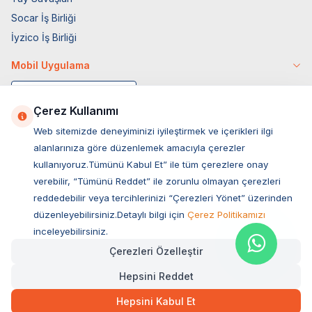
Socar İş Birliği
İyzico İş Birliği
Mobil Uygulama
Çerez Kullanımı
Web sitemizde deneyiminizi iyileştirmek ve içerikleri ilgi
alanlarınıza göre düzenlemek amacıyla çerezler
kullanıyoruz.Tümünü Kabul Et” ile tüm çerezlere onay
verebilir, “Tümünü Reddet” ile zorunlu olmayan çerezleri
reddedebilir veya tercihlerinizi “Çerezleri Yönet” üzerinden
düzenleyebilirsiniz.Detaylı bilgi için
Çerez Politikamızı
Müşteri Hizmetleri
inceleyebilirsiniz.
Çerezleri Özelleştir
Sıkça Sorulan Sorular
Hepsini Reddet
Adres
79,00
TL
Hızlı Teslimat
Ovacık Mah. Hacıoğlu Sok. No:13 Başiskele / KOCAELİ
Hepsini Kabul Et
Müşteri Destek Hattı