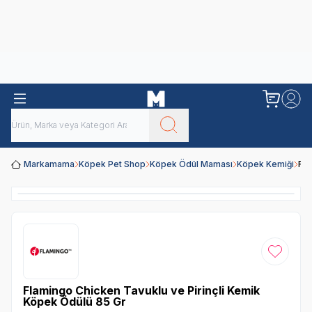
Obivan
Yenilenen Obivan 2 KG Kedi Mamaları ile tanışın!
Markamama
Köpek Pet Shop
Köpek Ödül Maması
Köpek Kemiği
Fla
Favoriye
Flamingo Chicken Tavuklu ve Pirinçli Kemik
Köpek Ödülü 85 Gr