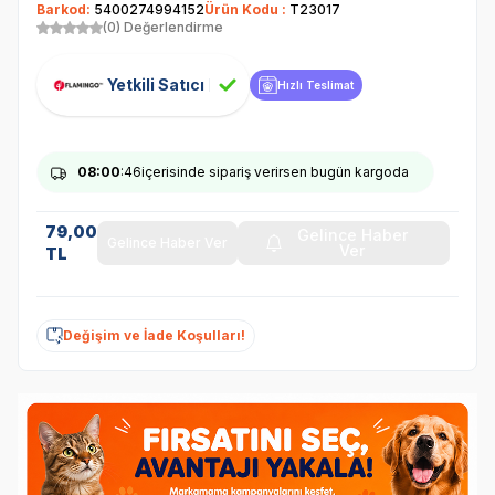
Barkod:
5400274994152
Ürün Kodu :
T23017
(0) Değerlendirme
Yetkili Satıcı
Hızlı Teslimat
08
:00
:46
içerisinde sipariş verirsen bugün kargoda
79,00
Gelince Haber
Gelince Haber Ver
Ver
TL
Değişim ve İade Koşulları!