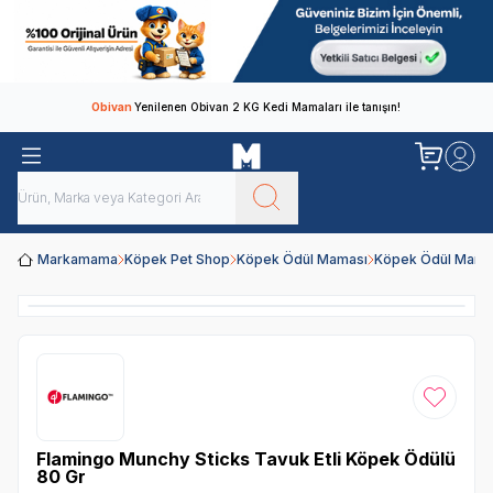
Obivan
Yenilenen Obivan 2 KG Kedi Mamaları ile tanışın!
Markamama
Köpek Pet Shop
Köpek Ödül Maması
Köpek Ödül Mamal
Favoriye
Flamingo Munchy Sticks Tavuk Etli Köpek Ödülü
80 Gr