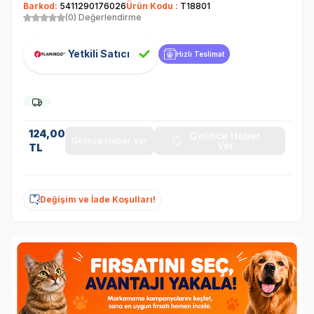
Barkod:
5411290176026
Ürün Kodu :
T18801
(0) Değerlendirme
Yetkili Satıcı
Hızlı Teslimat
124,00
Gelince Haber
Gelince Haber Ver
Ver
TL
Değişim ve İade Koşulları!