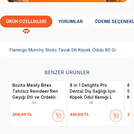
ÜRÜN ÖZELLIKLERI
YORUMLAR
ÖDEME SEÇENEKL
Flamingo Munchy Sticks Tavuk Etli Köpek Ödülü 80 Gr
BENZER ÜRÜNLER
Bozita Meaty Bites
8 in 1 Delights Pro
8 i
Tahılsız Reindeer Ren
Dental Diş Sağlığı İçin
Sağ
Geyiği Etli ve Ördekli
Köpek Ödül Kemiği L
Kem
Köpek Ödül Maması 70
(0)
(4)
gr
259,00
TL
341,00
TL
341