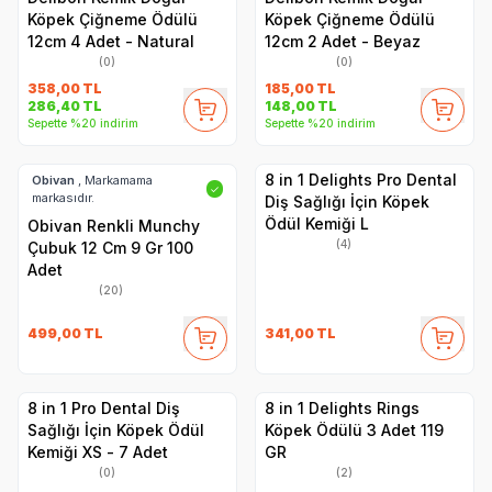
Köpek Çiğneme Ödülü
Köpek Çiğneme Ödülü
12cm 4 Adet - Natural
12cm 2 Adet - Beyaz
(0)
(0)
358,00
TL
185,00
TL
286,40
TL
148,00
TL
Sepette %20 indirim
Sepette %20 indirim
8 in 1 Delights Pro Dental
Obivan
, Markamama
✓
markasıdır.
Diş Sağlığı İçin Köpek
Ödül Kemiği L
Obivan Renkli Munchy
(4)
Çubuk 12 Cm 9 Gr 100
Adet
(20)
499,00
TL
341,00
TL
8 in 1 Pro Dental Diş
8 in 1 Delights Rings
Sağlığı İçin Köpek Ödül
Köpek Ödülü 3 Adet 119
Kemiği XS - 7 Adet
GR
(0)
(2)