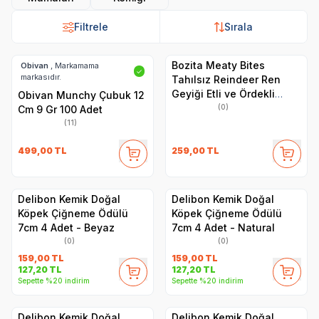
Filtrele
Sırala
Bozita Meaty Bites
Obivan
, Markamama
✓
markasıdır.
Tahılsız Reindeer Ren
Geyiği Etli ve Ördekli
Obivan Munchy Çubuk 12
Köpek Ödül Maması 70 gr
(0)
Cm 9 Gr 100 Adet
(11)
499,00
TL
259,00
TL
Delibon Kemik Doğal
Delibon Kemik Doğal
Köpek Çiğneme Ödülü
Köpek Çiğneme Ödülü
7cm 4 Adet - Beyaz
7cm 4 Adet - Natural
(0)
(0)
159,00
TL
159,00
TL
127,20
TL
127,20
TL
Sepette %20 indirim
Sepette %20 indirim
Delibon Kemik Doğal
Delibon Kemik Doğal