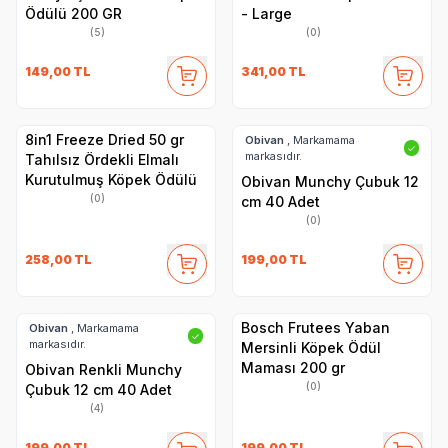
Ödülü 200 GR
- Large
(5)
(0)
149,00
TL
341,00
TL
8in1 Freeze Dried 50 gr
Obivan
, Markamama
✓
markasıdır.
Tahılsız Ördekli Elmalı
Kurutulmuş Köpek Ödülü
Obivan Munchy Çubuk 12
(0)
cm 40 Adet
(0)
258,00
TL
199,00
TL
Bosch Frutees Yaban
Obivan
, Markamama
✓
markasıdır.
Mersinli Köpek Ödül
Maması 200 gr
Obivan Renkli Munchy
(0)
Çubuk 12 cm 40 Adet
(4)
199,00
TL
199,00
TL