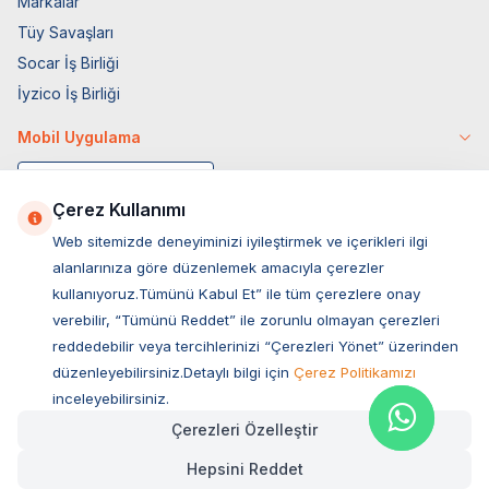
Markalar
Tüy Savaşları
Socar İş Birliği
İyzico İş Birliği
Mobil Uygulama
Çerez Kullanımı
Web sitemizde deneyiminizi iyileştirmek ve içerikleri ilgi
alanlarınıza göre düzenlemek amacıyla çerezler
kullanıyoruz.Tümünü Kabul Et” ile tüm çerezlere onay
verebilir, “Tümünü Reddet” ile zorunlu olmayan çerezleri
reddedebilir veya tercihlerinizi “Çerezleri Yönet” üzerinden
düzenleyebilirsiniz.Detaylı bilgi için
Çerez Politikamızı
Müşteri Hizmetleri
inceleyebilirsiniz.
Çerezleri Özelleştir
Sıkça Sorulan Sorular
Hepsini Reddet
Adres