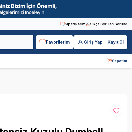
Siparişlerim
Sıkça Sorulan Sorular
Favorilerim
Giriş Yap
Kayıt Ol
Sepetim
Favoriye
tensiz Kuzulu Dumbell