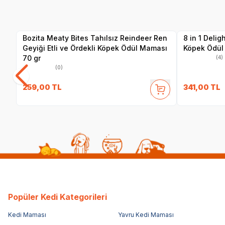
Yetkili
Satıcı
Bozita Meaty Bites Tahılsız Reindeer Ren
8 in 1 Delig
Geyiği Etli ve Ördekli Köpek Ödül Maması
Köpek Ödül 
70 gr
(4)
(0)
259,00
TL
341,00
TL
Popüler Kedi Kategorileri
Kedi Maması
Yavru Kedi Maması