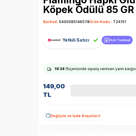
Köpek Ödülü 85 GR
Barkod:
5400585146578
Ürün Kodu :
T24151
Yetkili Satıcı
Hızlı Teslimat
19
:34
:14
içerisinde sipariş verirsen yarın karg
149,00
TL
Değişim ve İade Koşulları!