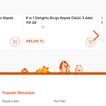
Yetkili
Satıcı
çin Köpek
8 in 1 Delights Rings Köpek Ödülü 3 Adet
8 
119 GR
Bi
(2)
343,00
TL
30
Popüler Markalar
Royal Canin
Pro Plan