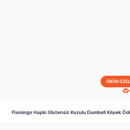
ÜRÜN ÖZEL
Flamingo Hapki Glutensiz Kuzulu Dumbell Köpek Öd
SKT
01.03.2027