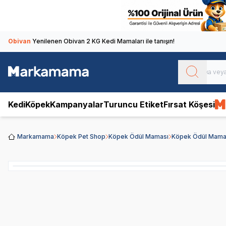
Obivan
Yenilenen Obivan 2 KG Kedi Mamaları ile tanışın!
Kedi
Köpek
Kampanyalar
Turuncu Etiket
Fırsat Köşesi
Markamama
Köpek Pet Shop
Köpek Ödül Maması
Köpek Ödül Mamal