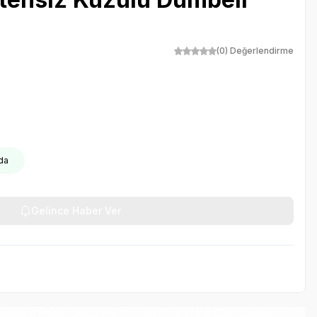
(0) Değerlendirme
oda
Gelince Haber Ver