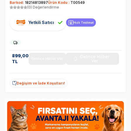
Barkod:
18214813897
Ürün Kodu :
T00549
(0) Değerlendirme
Yetkili Satıcı
Hızlı Teslimat
899,00
Gelince Haber
Gelince Haber Ver
Ver
TL
Değişim ve İade Koşulları!