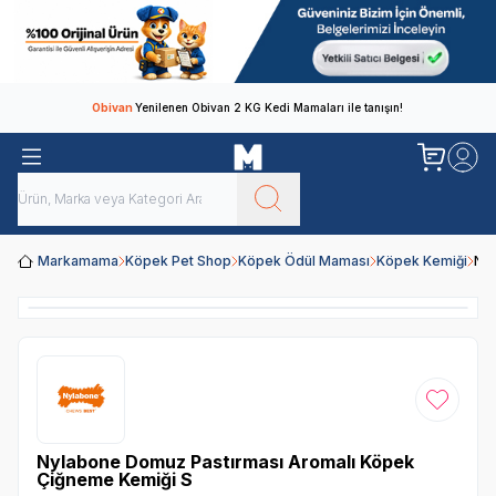
Obivan
Yenilenen Obivan 2 KG Kedi Mamaları ile tanışın!
Markamama
Köpek Pet Shop
Köpek Ödül Maması
Köpek Kemiği
Nyl
Favoriye
Nylabone Domuz Pastırması Aromalı Köpek
Çiğneme Kemiği S