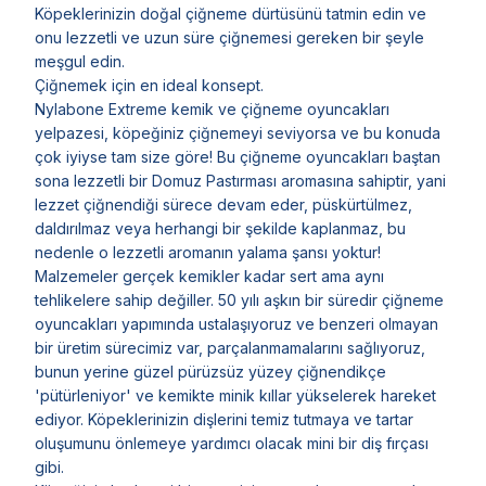
Köpeklerinizin doğal çiğneme dürtüsünü tatmin edin ve
onu lezzetli ve uzun süre çiğnemesi gereken bir şeyle
meşgul edin.
Çiğnemek için en ideal konsept.
Nylabone Extreme kemik ve çiğneme oyuncakları
yelpazesi, köpeğiniz çiğnemeyi seviyorsa ve bu konuda
çok iyiyse tam size göre! Bu çiğneme oyuncakları baştan
sona lezzetli bir Domuz Pastırması aromasına sahiptir, yani
lezzet çiğnendiği sürece devam eder, püskürtülmez,
daldırılmaz veya herhangi bir şekilde kaplanmaz, bu
nedenle o lezzetli aromanın yalama şansı yoktur!
Malzemeler gerçek kemikler kadar sert ama aynı
tehlikelere sahip değiller. 50 yılı aşkın bir süredir çiğneme
oyuncakları yapımında ustalaşıyoruz ve benzeri olmayan
bir üretim sürecimiz var, parçalanmamalarını sağlıyoruz,
bunun yerine güzel pürüzsüz yüzey çiğnendikçe
'pütürleniyor' ve kemikte minik kıllar yükselerek hareket
ediyor. Köpeklerinizin dişlerini temiz tutmaya ve tartar
oluşumunu önlemeye yardımcı olacak mini bir diş fırçası
gibi.