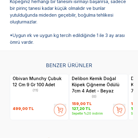
Köpeğiniz herhangi bir tanesini ısırmayı başarırsa, sadece
bir pirinç tanesi kadar küçük olmalıdır ve bunlar
yutulduğunda mideden geçebilir, boğulma tehlikesi
oluşturmazlar.
*Uygun ırk ve uygun kg tercih edildiğinde 1 ile 3 ay arası
ömrü vardır.
BENZER ÜRÜNLER
Obivan Munchy Çubuk
Delibon Kemik Doğal
Del
12 Cm 9 Gr 100 Adet
Köpek Çiğneme Ödülü
Kö
7cm 4 Adet - Beyaz
7cm
(11)
(0)
159,00
TL
159
499,00
TL
127,20
TL
127
Sepette %20 indirim
Sepe