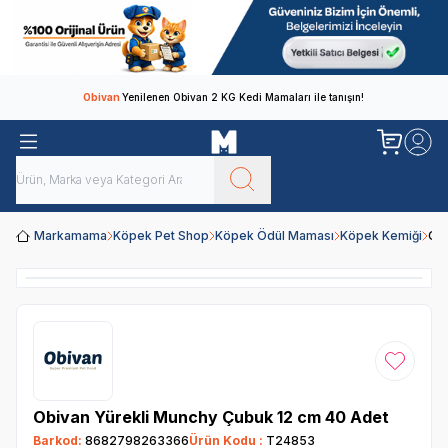
Obivan
Yenilenen Obivan 2 KG Kedi Mamaları ile tanışın!
Markamama
Köpek Pet Shop
Köpek Ödül Maması
Köpek Kemiği
Obi
Favoriye
Obivan Yürekli Munchy Çubuk 12 cm 40 Adet
Barkod:
8682798263366
Ürün Kodu :
T24853