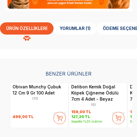
ÜRÜN ÖZELLIKLERI
YORUMLAR (1)
ÖDEME SEÇENE
BENZER ÜRÜNLER
Obivan Munchy Çubuk
Delibon Kemik Doğal
Del
12 Cm 9 Gr 100 Adet
Köpek Çiğneme Ödülü
Kö
7cm 4 Adet - Beyaz
7cm
(11)
(0)
159,00
TL
159
499,00
TL
127,20
TL
127
Sepette %20 indirim
Sepe