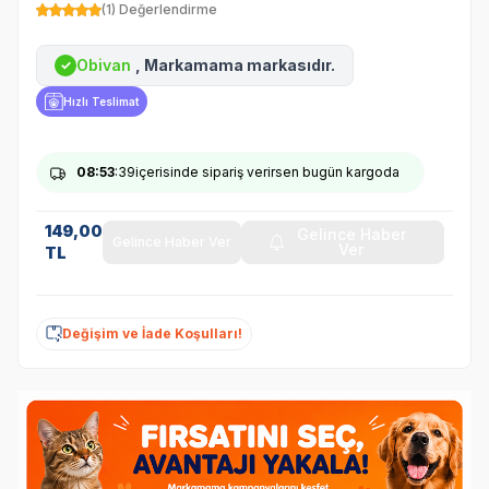
(1) Değerlendirme
Obivan
, Markamama markasıdır.
✓
Hızlı Teslimat
08
:53
:39
içerisinde sipariş verirsen bugün kargoda
149,00
Gelince Haber
Gelince Haber Ver
Ver
TL
Değişim ve İade Koşulları!