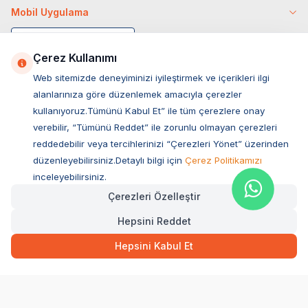
Mobil Uygulama
Çerez Kullanımı
Web sitemizde deneyiminizi iyileştirmek ve içerikleri ilgi
alanlarınıza göre düzenlemek amacıyla çerezler
kullanıyoruz.Tümünü Kabul Et” ile tüm çerezlere onay
verebilir, “Tümünü Reddet” ile zorunlu olmayan çerezleri
reddedebilir veya tercihlerinizi “Çerezleri Yönet” üzerinden
düzenleyebilirsiniz.Detaylı bilgi için
Çerez Politikamızı
Müşteri Hizmetleri
inceleyebilirsiniz.
Çerezleri Özelleştir
Sıkça Sorulan Sorular
Hepsini Reddet
Adres
Ovacık Mah. Hacıoğlu Sok. No:13 Başiskele / KOCAELİ
Hepsini Kabul Et
Müşteri Destek Hattı
0850 532 1141
WhatsApp Destek
0554 871 66 20