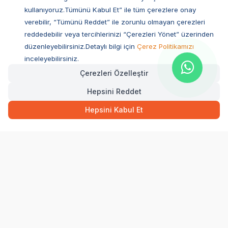
Obivan Kedi Maması
kullanıyoruz.Tümünü Kabul Et” ile tüm çerezlere onay
Luis Kedi Maması
verebilir, “Tümünü Reddet” ile zorunlu olmayan çerezleri
Acana Kedi Maması
reddedebilir veya tercihlerinizi “Çerezleri Yönet” üzerinden
düzenleyebilirsiniz.Detaylı bilgi için
Çerez Politikamızı
Hill's Kedi Maması
inceleyebilirsiniz.
Bozita Kedi Maması
Çerezleri Özelleştir
Pro Plan Kedi Maması
Hepsini Reddet
Royal Canin Kedi Maması
Hepsini Kabul Et
N&D Kedi Maması
Popüler Köpek Kategorileri
Köpek Maması
Yavru Köpek Maması
Yetişkin Köpek Maması
Yaşlı Köpek Maması
Özel Irk Köpek Mamaları