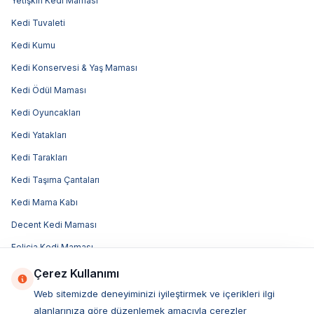
Yetişkin Kedi Maması
Kedi Tuvaleti
Kedi Kumu
Kedi Konservesi & Yaş Maması
Kedi Ödül Maması
Kedi Oyuncakları
Kedi Yatakları
Kedi Tarakları
Kedi Taşıma Çantaları
Kedi Mama Kabı
Decent Kedi Maması
Felicia Kedi Maması
Sanabelle Kedi Maması
Çerez Kullanımı
Advance Kedi Maması
Web sitemizde deneyiminizi iyileştirmek ve içerikleri ilgi
alanlarınıza göre düzenlemek amacıyla çerezler