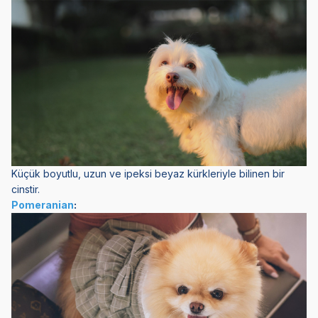
Küçük boyutlu, uzun ve ipeksi beyaz kürkleriyle bilinen bir
cinstir.
Pomeranian
: