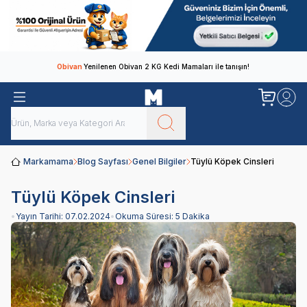
Obivan
Yenilenen Obivan 2 KG Kedi Mamaları ile tanışın!
Markamama
Blog Sayfası
Genel Bilgiler
Tüylü Köpek Cinsleri
Tüylü Köpek Cinsleri
•
Yayın Tarihi:
07.02.2024
•
Okuma Süresi:
5 Dakika